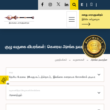
E
|
සි
|
எனது பாராளுமன்றம்
இங்கே உள்நுழைக
குழு வருகை விபரங்கள்: கௌரவ அசங்க நவரத்ன, பா.உ.
முதற்பக்கம்
வருகைகள்
அசங்க நவரத்ன
குழு
02
சமூகமளித்தார்/சமூகமளிக்கவில்லை