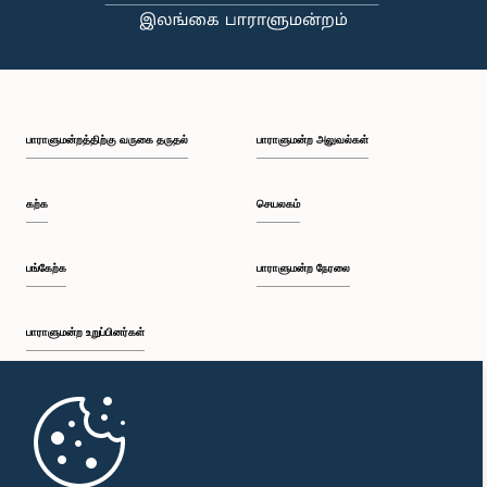
பாராளுமன்றத்திற்கு வருகை தருதல்
பாராளுமன்ற அலுவல்கள்
கற்க
செயலகம்
பங்கேற்க
பாராளுமன்ற நேரலை
பாராளுமன்ற உறுப்பினர்கள்
முதற்பக்கம்
பாராளுமன்ற கையடக்க செயலி