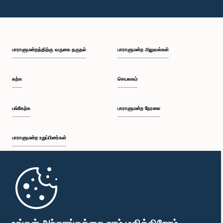
பாராளுமன்றத்திற்கு வருகை தருதல்
பாராளுமன்ற அலுவல்கள்
கற்க
செயலகம்
பங்கேற்க
பாராளுமன்ற நேரலை
பாராளுமன்ற உறுப்பினர்கள்
முதற்பக்கம்
பாராளுமன்ற கையடக்க செயலி