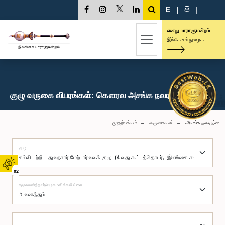
E
|
සි
|
எனது பாராளுமன்றம்
இங்கே உள்நுழைக
குழு வருகை விபரங்கள்: கௌரவ அசங்க நவரத்ன, பா.உ.
முதற்பக்கம்
வருகைகள்
அசங்க நவரத்ன
குழு
02
சமூகமளித்தார்/சமூகமளிக்கவில்லை