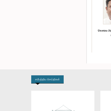
கௌரவ அசங
சமீபத்திய செய்திகள்