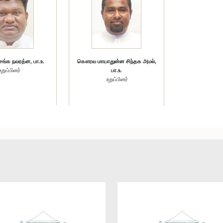
்க நவரத்ன, பா.உ.
கௌரவ மாயாதுன்ன சிந்தக அமல்,
உறுப்பினர்
பா.உ.
உறுப்பினர்