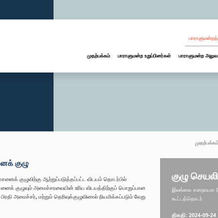
பாராளுமன்றத்
முதற்பக்கம்
பாராளுமன்ற உறுப்பினர்கள்
பாராளுமன்ற அலுவ
முதற்பக்கம்
ைக் குழு
குழு செயலி
க் குழுவிற்கு ஆற்றுப்படுத்தப்பட்ட விடயம் தொடர்பில்
னைக் குழுவும் அமைச்சரவையின் உரிய விடயத்திற்குப் பொறுப்பான
இலங்கை சனநாயக சோச
ி அமைச்சர், மற்றும் தெரிவுக்குழுவினால் நியமிக்கப்படும் வேறு
கூட்டத்தொடர்
திகதி: 2024-09-24