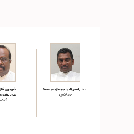
ிர்தநாதன்
கௌரவ திஸகுட்டி ஆரச்சி, பா.உ.
தன், பா.உ.
உறுப்பினர்
்பினர்