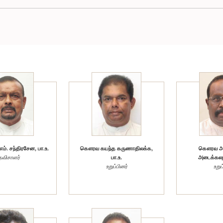
். சந்திரசேன, பா.உ.
கௌரவ கயந்த கருணாதிலக்க,
கௌரவ அம
தவிசாளர்
பா.உ.
அடைக்கலநா
உறுப்பினர்
உறுப