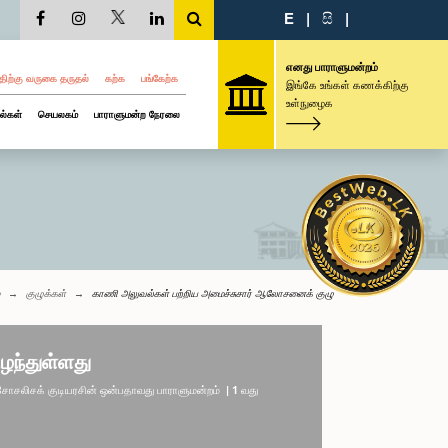
E
|
සි
|
எனது பாராளுமன்றம்
திற்கு வருகை தருதல்
கற்க
பங்கேற்க
இங்கே உங்கள் கணக்கிற்கு
உள்நுழைக
ல்கள்
செயலகம்
பாராளுமன்ற நேரலை
குழுக்கள்
காணி அலுவல்கள் பற்றிய அமைச்சுசார் ஆலோசனைக் குழு
ழந்துள்ளது
லிசக் குடியரசின் ஒன்பதாவது பாராளுமன்றம் | 1 வது