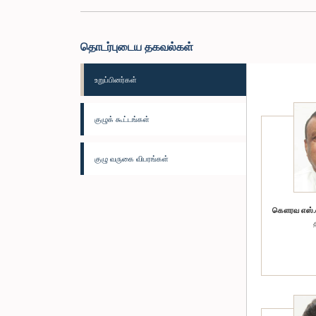
தொடர்புடைய தகவல்கள்
உறுப்பினர்கள்
குழுக் கூட்டங்கள்
குழு வருகை விபரங்கள்
கௌரவ எஸ்.எம