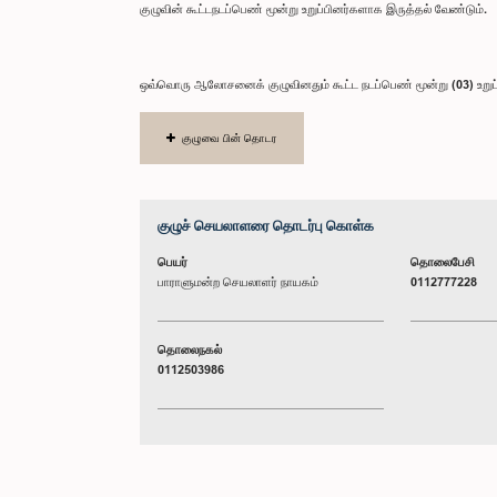
குழுவின் கூட்டநடப்பெண் மூன்று உறுப்பினர்களாக இருத்தல் வேண்டும்.
ஒவ்வொரு ஆலோசனைக் குழுவினதும் கூட்ட நடப்பெண் மூன்று (03) உறுப
குழுவை பின் தொடர
குழுச் செயலாளரை தொடர்பு கொள்க
பெயர்
தொலைபேசி
பாராளுமன்ற செயலாளர் நாயகம்
0112777228
தொலைநகல்
0112503986