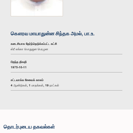
கௌரவ மாயாதுன்ன சிந்தக அமல், பா.உ.
கடைசியாக தேர்ந்தெடுக்கப்பட்ட கட்சி
ஸ்ரீ லங்கா பொதுஜன பெரமுன
பிறந்த திகதி
1975-10-11
சட்டவாக்க சேவைக் காலம்
4 ஆண்டுகள், 1 மாதங்கள், 19 நாட்கள்
தொடர்புடைய தகவல்கள்