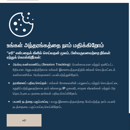
முதற்பக்கம்
பாராளுமன்ற கையடக்க செயலி
உங்கள் அந்தரங்கத்தை நாம் மதிக்கிறோம்
"சரி" என்பதைக் கிளிக் செய்வதன் மூலம், பின்வருவனவற்றை நீங்கள்
ஏற்றுக் கொள்கிறீர்கள்:
அமர்வு கண்காணிப்பு (Session Tracking):
மென்மையான மற்றும் தனிப்பட்ட
ரீதியான அனுபவத்திற்காக எங்கள் இணையத்தளத்தில் உங்கள் செயற்பாட்டைக்
எம்மை பின்தொடர்க :
கண்காணிக்க அமர்வுகளைப் பயன்படுத்துகிறோம்.
தரவினைப் பதிவு செய்தல் :
எங்கள் சேவைகளின் பாதுகாப்பு மற்றும் செயற்பாட்டை
விருதுகள்
உறுதிப்படுத்துவதற்காக நாம் உங்களது IP முகவரி, சாதன விவரங்கள் மற்றும் பிற
தொடர்புடைய தரவை நாங்கள் பதிவு செய்கிறோம்.
பயனர் நடத்தை பகுப்பாய்வு :
எமது இணையத்தளத்தை மேம்படுத்த நாம் பயனர்
தனியுரிமைக் கொள்கை
நடத்தையை பகுப்பாய்வு செய்கிறோம்.
பதிப்புரிமை © இலங்கை பாராளுமன்றம்.
சரி
முழுப்பதிப்புரிமையுடையது.
வடிவமைத்து உருவாக்கியது
TekGeeks