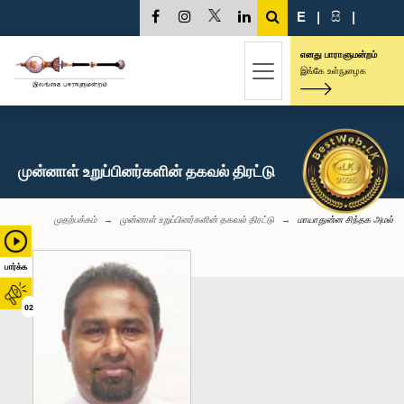
E
|
සි
|
எனது பாராளுமன்றம்
இங்கே உள்நுழைக
முன்னாள் உறுப்பினர்களின் தகவல் திரட்டு
முதற்பக்கம்
முன்னாள் உறுப்பினர்களின் தகவல் திரட்டு
மாயாதுன்ன சிந்தக அமல்
பார்க்க
02