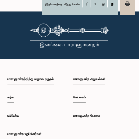
இந்தப் பக்கத்தை பகிர்ந்து கொள்க
Facebook
X
WhatsApp
LinkedIn
பாராளுமன்றத்திற்கு வருகை தருதல்
பாராளுமன்ற அலுவல்கள்
கற்க
செயலகம்
பங்கேற்க
பாராளுமன்ற நேரலை
பாராளுமன்ற உறுப்பினர்கள்