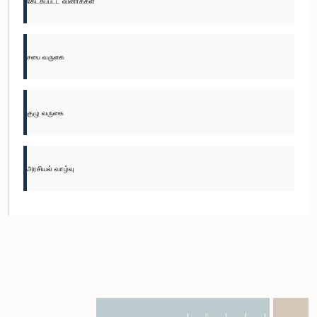
கேட்கப்பட்ட வினாக்கள்
சபை வருகை
குழு வருகை
அரசியல் வாழ்வு