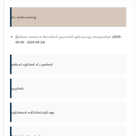
சட்டவாக்க வரலாறு
இலங்கை சனநாயக சோசலிசக் குடியரசின் ஒன்பதாவது பாராளுமன்றம் (2020-
08-05 - 2024-09-24)
தனியார் உறுப்பினர் சட்டமூலங்கள்
குழுக்கள்
உறுப்பினரால் சமர்ப்பிக்கப்படும் மனு