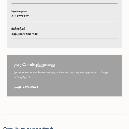
தொலைநகல்
0112777227
மின்னஞ்சல்
sgp@parliament.lk
குழு செயலிழந்துள்ளது
இலங்கை சனநாயக சோசலிசக் குடியரசின் ஒன்பதாவது பாராளுமன்றம் | 5 வது
கூட்டத்தொடர்
திகதி: 2024-09-24
தொடர்புடைய தகவல்கள்