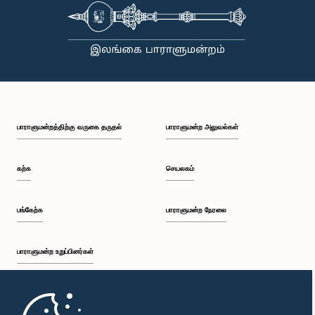
கௌரவ மாயாதுன்ன சிந்தக அமல், பா.உ.
உறுப்பினர்
பாராளுமன்றத்திற்கு வருகை தருதல்
பாராளுமன்ற அலுவல்கள்
கற்க
செயலகம்
பங்கேற்க
பாராளுமன்ற நேரலை
கௌரவ எம். ராமேஷ்வரன், பா.உ.
உறுப்பினர்
பாராளுமன்ற உறுப்பினர்கள்
முதற்பக்கம்