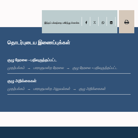
இந்தப் பக்கத்தை பகிர்ந்து கொள்க
Facebook
X
WhatsApp
LinkedIn
தொடர்புடைய இணைப்புக்கள்
குழு நேரலை - பதிவுருத்தப்பட்ட
கௌரவ ஏ. எல். எம். அதாஉல்லா, பா.உ.
முதற்பக்கம்
பாராளுமன்ற நேரலை
குழு நேரலை - பதிவுருத்தப்பட்ட
உறுப்பினர்
குழு அறிக்கைகள்
முதற்பக்கம்
பாராளுமன்ற அலுவல்கள்
குழு அறிக்கைகள்