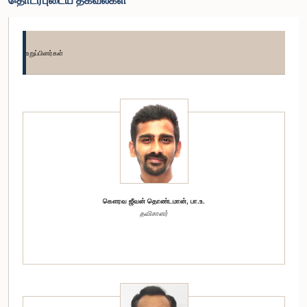
உறுப்பினர்கள்
கௌரவ ஜீவன் தொண்டமான், பா.உ.
தவிசாளர்