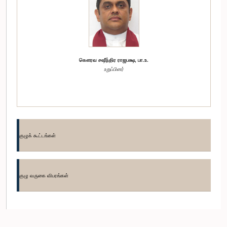
கௌரவ சஷீந்திர ராஜபக்ஷ, பா.உ.
உறுப்பினர்
குழுக் கூட்டங்கள்
குழு வருகை விபரங்கள்
கௌரவ சட்டத்தரணி ரஊப் ஹகீம், பா.உ.
உறுப்பினர்