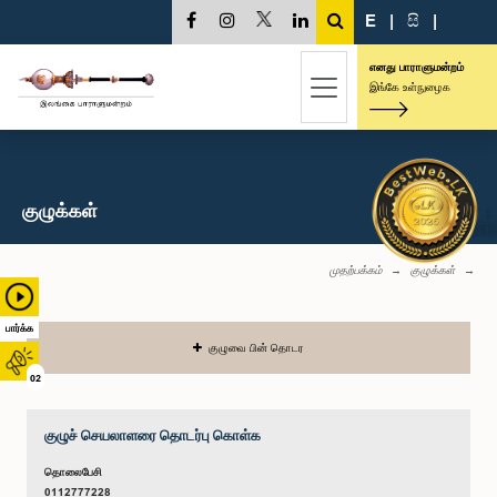
E
|
සි
|
எனது பாராளுமன்றம்
இங்கே உள்நுழைக
குழுக்கள்
முதற்பக்கம்
குழுக்கள்
பார்க்க
குழுவை பின் தொடர
02
குழுச் செயலாளரை தொடர்பு கொள்க
தொலைபேசி
0112777228