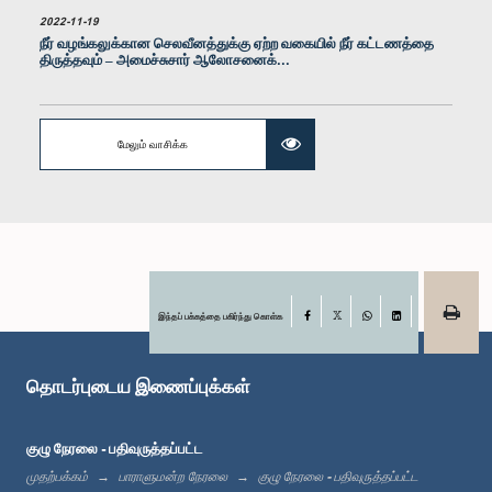
2022-11-19
நீர் வழங்கலுக்கான செலவீனத்துக்கு ஏற்ற வகையில் நீர் கட்டணத்தை
திருத்தவும் – அமைச்சுசார் ஆலோசனைக்...
கௌரவ சம்பத் அதுகோரல, பா.உ.
உறுப்பினர்
மேலும் வாசிக்க
இந்தப் பக்கத்தை பகிர்ந்து கொள்க
Facebook
X
WhatsApp
LinkedIn
தொடர்புடைய இணைப்புக்கள்
கௌரவ மிலான் ஜயதிலக்க, பா.உ.
உறுப்பினர்
குழு நேரலை - பதிவுருத்தப்பட்ட
முதற்பக்கம்
பாராளுமன்ற நேரலை
குழு நேரலை - பதிவுருத்தப்பட்ட