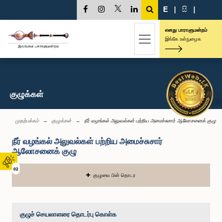
E
|
සි
|
எனது பாராளுமன்றம்
இங்கே உள்நுழைக
குழுக்கள்
முதற்பக்கம்
குழுக்கள்
நீர் வழங்கல் அலுவல்கள் பற்றிய அமைச்சுசார் ஆலோசனைக் குழு
நீர் வழங்கல் அலுவல்கள் பற்றிய அமைச்சுசார்
ஆலோசனைக் குழு
02
குழுவை பின் தொடர
குழுச் செயலாளரை தொடர்பு கொள்க