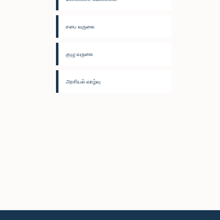
சபை வருகை
குழு வருகை
அரசியல் வாழ்வு