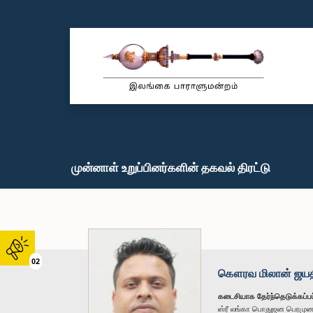
முன்னாள் உறுப்பினர்களின் தகவல் திரட்டு
02
கௌரவ மிலான் ஜயதி
கடைசியாக தேர்ந்தெடுக்கப்பட
ஸ்ரீ லங்கா பொதுஜன பெரமு