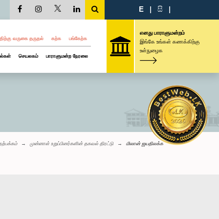
E
|
සි
|
எனது பாராளுமன்றம்
திற்கு வருகை தருதல்
கற்க
பங்கேற்க
இங்கே உங்கள் கணக்கிற்கு
உள்நுழைக
ல்கள்
செயலகம்
பாராளுமன்ற நேரலை
தற்பக்கம்
முன்னாள் உறுப்பினர்களின் தகவல் திரட்டு
மிலான் ஜயதிலக்க