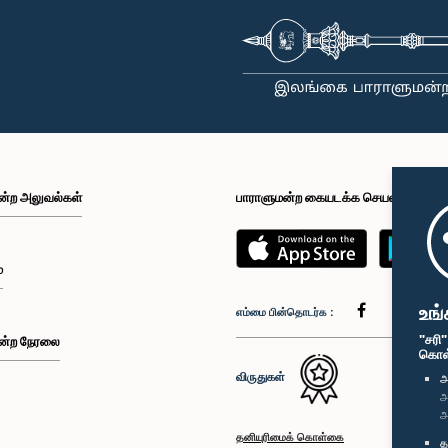
ன்ற அலுவல்கள்
பாராளுமன்ற கையடக்க செயலி
்
உங்
எம்மை பின்தொடர்க :
"சரி
ன்ற நேரலை
கொள்க
விருதுகள்
அ
அ
அ
தனியுரிமைக் கொள்கை
த