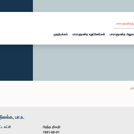
பாராளுமன்றத்
முதற்பக்கம்
பாராளுமன்ற உறுப்பினர்கள்
பாராளுமன்ற அலுவ
மு
லக்க, பா.உ.
்ட கட்சி
பிறந்த திகதி
ன
1981-08-01