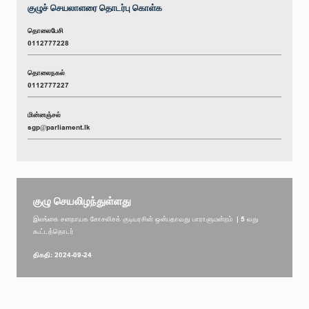
குழுச் செயலாளரை தொடர்பு கொள்க
தொலைபேசி
0112777228
தொலைநகல்
0112777227
மின்னஞ்சல்
sgp@parliament.lk
குழு செயலிழந்துள்ளது
இலங்கை சனநாயக சோசலிசக் குடியரசின் ஒன்பதாவது பாராளுமன்றம் | 5 வது
கூட்டத்தொடர்
திகதி: 2024-09-24