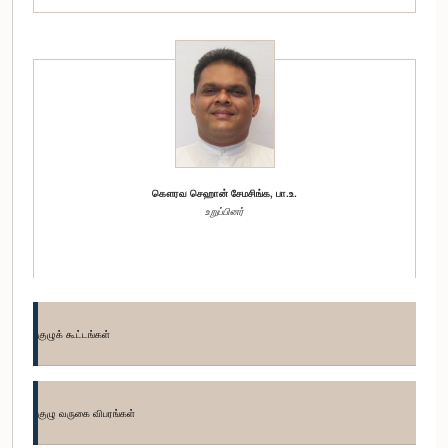
கௌரவ செஹான் சேமசிங்க, பா.உ.
உறுப்பினர்
குழுக் கூட்டங்கள்
குழு வருகை விபரங்கள்