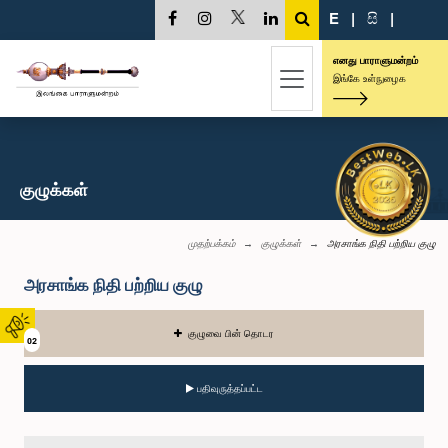
E
|
සි
|
எனது பாராளுமன்றம்
இங்கே உள்நுழைக
குழுக்கள்
முதற்பக்கம்
குழுக்கள்
அரசாங்க நிதி பற்றிய குழு
அரசாங்க நிதி பற்றிய குழு
குழுவை பின் தொடர
02
பதிவுருத்தப்பட்ட