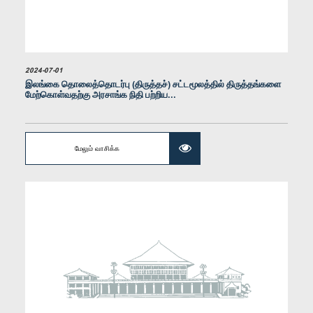
கௌரவ வஜிர அபேவர்தன, பா.உ.
உறுப்பினர்
2024-07-01
இலங்கை தொலைத்தொடர்பு (திருத்தச்) சட்டமூலத்தில் திருத்தங்களை
மேற்கொள்வதற்கு அரசாங்க நிதி பற்றிய...
மேலும் வாசிக்க
கௌரவ விஜித ஹேரத், பா.உ.
உறுப்பினர்