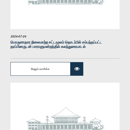
கௌரவ அனுப பஸ்குவல், பா.உ.
2024-07-24
உறுப்பினர்
பொருளாதார நிலைமாற்ற சட்டமூலம் தொடர்பில் சம்பந்தப்பட்ட
தரப்பினருடன் பாராளுமன்றத்தில் கலந்துரையாடல்
மேலும் வாசிக்க
கௌரவ ஜோன்ஸ்டன் பர்னாந்து, பா.உ.
உறுப்பினர்