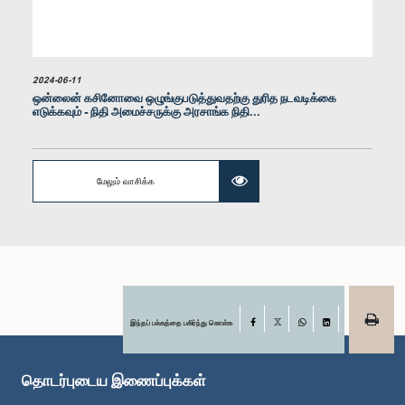
2024-06-11
ஒன்லைன் கசினோவை ஒழுங்குபடுத்துவதற்கு துரித நடவடிக்கை
எடுக்கவும் - நிதி அமைச்சருக்கு அரசாங்க நிதி...
கௌரவ மஹிந்தானந்த அலுத்கமகே, பா.உ.
உறுப்பினர்
மேலும் வாசிக்க
இந்தப் பக்கத்தை பகிர்ந்து கொள்க
Facebook
X
WhatsApp
LinkedIn
கௌரவ துமிந்த திசாநாயக்க, பா.உ.
உறுப்பினர்
தொடர்புடைய இணைப்புக்கள்