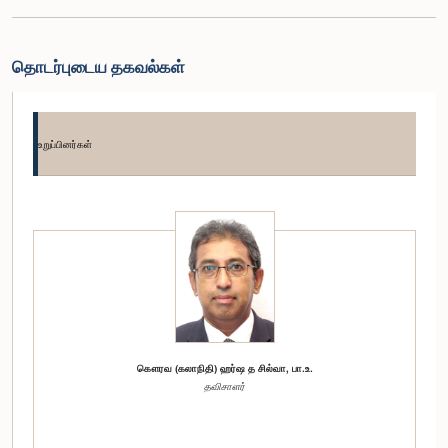
தொடர்புடைய தகவல்கள்
உறுப்பினர்கள்
கௌரவ (கலாநிதி) ஹர்ஷ த சில்வா, பா.உ.
தவிசாளர்