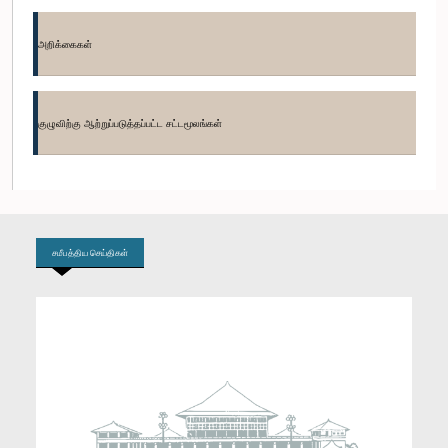
கௌரவ (டாக்டர் திருமதி) சீதா அரம்பேபொல, பா.உ.
உறுப்பினர்
அறிக்கைகள்
குழுவிற்கு ஆற்றுப்படுத்தப்பட்ட சட்டமூலங்கள்
சமீபத்திய செய்திகள்
கௌரவ (கலாநிதி) சுரேன் ராகவன், பா.உ.
உறுப்பினர்