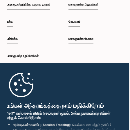
பாராளுமன்றத்திற்கு வருகை தருதல்
பாராளுமன்ற அலுவல்கள்
கௌரவ (கலாநிதி) நாலக கொடஹேவா, பா.உ.
உறுப்பினர்
கற்க
செயலகம்
பங்கேற்க
பாராளுமன்ற நேரலை
பாராளுமன்ற உறுப்பினர்கள்
முதற்பக்கம்
கௌரவ நிமல் லான்சா, பா.உ.
பாராளுமன்ற கையடக்க செயலி
உறுப்பினர்
உங்கள் அந்தரங்கத்தை நாம் மதிக்கிறோம்
"சரி" என்பதைக் கிளிக் செய்வதன் மூலம், பின்வருவனவற்றை நீங்கள்
ஏற்றுக் கொள்கிறீர்கள்:
அமர்வு கண்காணிப்பு (Session Tracking):
மென்மையான மற்றும் தனிப்பட்ட
ரீதியான அனுபவத்திற்காக எங்கள் இணையத்தளத்தில் உங்கள் செயற்பாட்டைக்