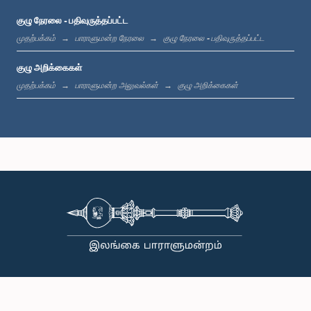
குழு நேரலை - பதிவுருத்தப்பட்ட
முதற்பக்கம்
பாராளுமன்ற நேரலை
குழு நேரலை - பதிவுருத்தப்பட்ட
குழு அறிக்கைகள்
முதற்பக்கம்
பாராளுமன்ற அலுவல்கள்
குழு அறிக்கைகள்
கௌரவ சட்டத்தரணி சந்திம வீரக்கொடி, பா.உ.
உறுப்பினர்