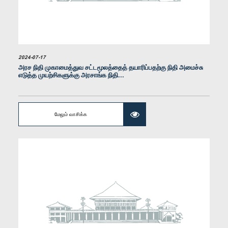
2024-07-17
அரச நிதி முகாமைத்துவ சட்டமூலத்தைத் தயாரிப்பதற்கு நிதி அமைச்சு
எடுத்த முயற்சிகளுக்கு அரசாங்க நிதி...
கௌரவ சட்டத்தரணி ரஊப் ஹகீம், பா.உ.
மேலும் வாசிக்க
உறுப்பினர்