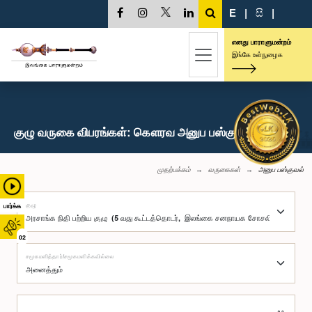
E
|
සි
|
எனது பாராளுமன்றம்
இங்கே உள்நுழைக
குழு வருகை விபரங்கள்: கௌரவ அனுப பஸ்குவல், பா.உ.
முதற்பக்கம்
வருகைகள்
அனுப பஸ்குவல்
குழு
பார்க்க
02
சமூகமளித்தார்/சமூகமளிக்கவில்லை