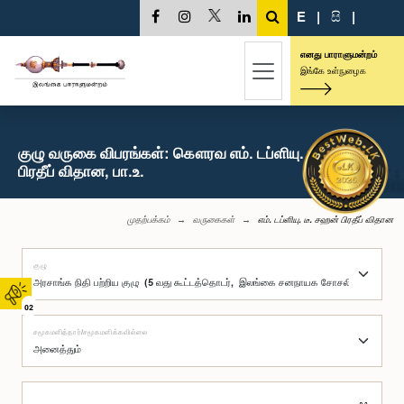
E
|
සි
|
எனது பாராளுமன்றம்
இங்கே உள்நுழைக
குழு வருகை விபரங்கள்: கௌரவ எம். டப்ளியு. டீ. சஹன்
பிரதீப் விதான, பா.உ.
முதற்பக்கம்
வருகைகள்
எம். டப்ளியு. டீ. சஹன் பிரதீப் விதான
குழு
02
சமூகமளித்தார்/சமூகமளிக்கவில்லை