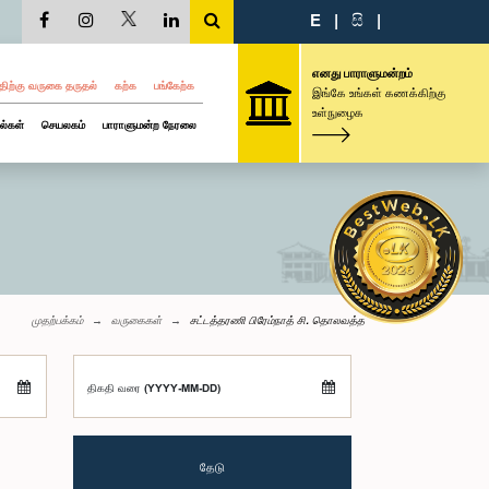
E
|
සි
|
எனது பாராளுமன்றம்
திற்கு வருகை தருதல்
கற்க
பங்கேற்க
இங்கே உங்கள் கணக்கிற்கு
உள்நுழைக
ல்கள்
செயலகம்
பாராளுமன்ற நேரலை
முதற்பக்கம்
வருகைகள்
சட்டத்தரணி பிரேம்நாத் சி. தொலவத்த
திகதி வரை (YYYY-MM-DD)
தேடு