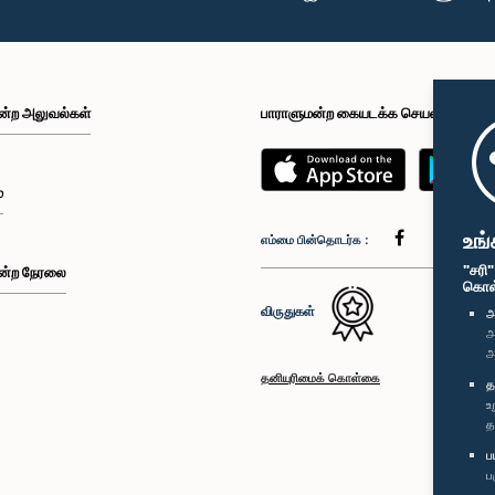
ன்ற அலுவல்கள்
பாராளுமன்ற கையடக்க செயலி
்
உங்
எம்மை பின்தொடர்க :
"சரி
ன்ற நேரலை
கொள்க
விருதுகள்
அ
அ
அ
தனியுரிமைக் கொள்கை
த
உ
த
ப
ப