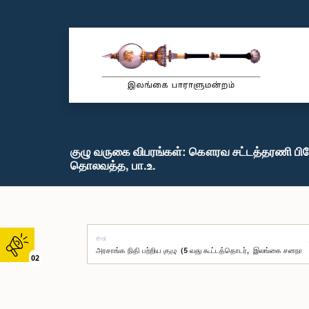
குழு வருகை விபரங்கள்: கௌரவ சட்டத்தரணி பிரேம
தொலவத்த, பா.உ.
குழு
02