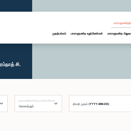
பாராளுமன்றத்
முதற்பக்கம்
பாராளுமன்ற உறுப்பினர்கள்
பாராளுமன்ற அலுவ
்நாத் சி.
சமூகமளித்தார்/சமூகமளிக்கவில்லை
திகதி முதல் (YYYY-MM-DD)