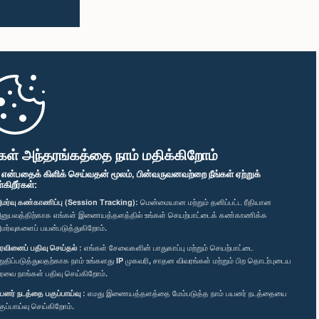
கள் அந்தரங்கத்தை நாம் மதிக்கிறோம்
" என்பதைக் கிளிக் செய்வதன் மூலம், பின்வருவனவற்றை நீங்கள் ஏற்றுக்
ிறீர்கள்:
மர்வு கண்காணிப்பு (Session Tracking):
மென்மையான மற்றும் தனிப்பட்ட ரீதியான
னுபவத்திற்காக எங்கள் இணையத்தளத்தில் உங்கள் செயற்பாட்டைக் கண்காணிக்க
மர்வுகளைப் பயன்படுத்துகிறோம்.
ரவினைப் பதிவு செய்தல் :
எங்கள் சேவைகளின் பாதுகாப்பு மற்றும் செயற்பாட்டை
றுதிப்படுத்துவதற்காக நாம் உங்களது IP முகவரி, சாதன விவரங்கள் மற்றும் பிற தொடர்புடைய
ரவை நாங்கள் பதிவு செய்கிறோம்.
யனர் நடத்தை பகுப்பாய்வு :
எமது இணையத்தளத்தை மேம்படுத்த நாம் பயனர் நடத்தையை
குப்பாய்வு செய்கிறோம்.