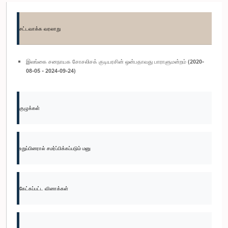
சட்டவாக்க வரலாறு
இலங்கை சனநாயக சோசலிசக் குடியரசின் ஒன்பதாவது பாராளுமன்றம் (2020-
08-05 - 2024-09-24)
குழுக்கள்
உறுப்பினரால் சமர்ப்பிக்கப்படும் மனு
கேட்கப்பட்ட வினாக்கள்