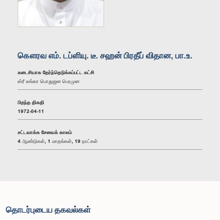
கௌரவ எம். டப்ளியு. டீ. சஹன் பிரதீப் விதான, பா.உ.
கடைசியாக தேர்ந்தெடுக்கப்பட்ட கட்சி
ஸ்ரீ லங்கா பொதுஜன பெரமுன
பிறந்த திகதி
1972-04-11
சட்டவாக்க சேவைக் காலம்
4 ஆண்டுகள், 1 மாதங்கள், 19 நாட்கள்
தொடர்புடைய தகவல்கள்