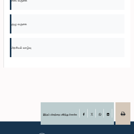
சபை வருகை
குழு வருகை
அரசியல் வாழ்வு
இந்தப் பக்கத்தை பகிர்ந்து கொள்க
Facebook
X
WhatsApp
LinkedIn