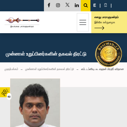
E
|
සි
|
எனது பாராளுமன்றம்
இங்கே உள்நுழைக
முன்னாள் உறுப்பினர்களின் தகவல் திரட்டு
முதற்பக்கம்
முன்னாள் உறுப்பினர்களின் தகவல் திரட்டு
எம். டப்ளியு. டீ. சஹன் பிரதீப் விதான
02