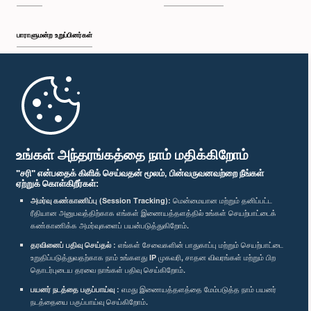
பாராளுமன்ற உறுப்பினர்கள்
முதற்பக்கம்
பாராளுமன்ற கையடக்க செயலி
உங்கள் அந்தரங்கத்தை நாம் மதிக்கிறோம்
"சரி" என்பதைக் கிளிக் செய்வதன் மூலம், பின்வருவனவற்றை நீங்கள்
ஏற்றுக் கொள்கிறீர்கள்:
அமர்வு கண்காணிப்பு (Session Tracking):
மென்மையான மற்றும் தனிப்பட்ட
ரீதியான அனுபவத்திற்காக எங்கள் இணையத்தளத்தில் உங்கள் செயற்பாட்டைக்
எம்மை பின்தொடர்க :
கண்காணிக்க அமர்வுகளைப் பயன்படுத்துகிறோம்.
தரவினைப் பதிவு செய்தல் :
எங்கள் சேவைகளின் பாதுகாப்பு மற்றும் செயற்பாட்டை
விருதுகள்
உறுதிப்படுத்துவதற்காக நாம் உங்களது IP முகவரி, சாதன விவரங்கள் மற்றும் பிற
தொடர்புடைய தரவை நாங்கள் பதிவு செய்கிறோம்.
பயனர் நடத்தை பகுப்பாய்வு :
எமது இணையத்தளத்தை மேம்படுத்த நாம் பயனர்
தனியுரிமைக் கொள்கை
நடத்தையை பகுப்பாய்வு செய்கிறோம்.