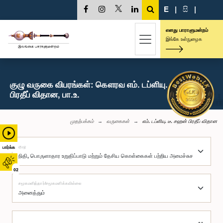
E
|
සි
|
எனது பாராளுமன்றம்
இங்கே உள்நுழைக
குழு வருகை விபரங்கள்: கௌரவ எம். டப்ளியு. டீ. சஹன்
பிரதீப் விதான, பா.உ.
முதற்பக்கம்
வருகைகள்
எம். டப்ளியு. டீ. சஹன் பிரதீப் விதான
குழு
பார்க்க
02
சமூகமளித்தார்/சமூகமளிக்கவில்லை