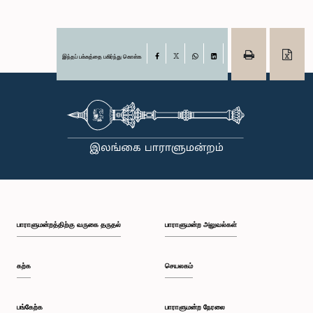
இந்தப் பக்கத்தை பகிர்ந்து கொள்க
Facebook
X
WhatsApp
LinkedIn
பாராளுமன்றத்திற்கு வருகை தருதல்
பாராளுமன்ற அலுவல்கள்
கற்க
செயலகம்
பங்கேற்க
பாராளுமன்ற நேரலை