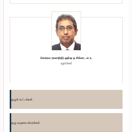
கௌரவ (கலாநிதி) ஹர்ஷ த சில்வா, பா.உ.
உறுப்பினர்
குழுக் கூட்டங்கள்
குழு வருகை விபரங்கள்