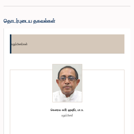
தொடர்புடைய தகவல்கள்
உறுப்பினர்கள்
கௌரவ கபீர் ஹஷீம், பா.உ.
உறுப்பினர்