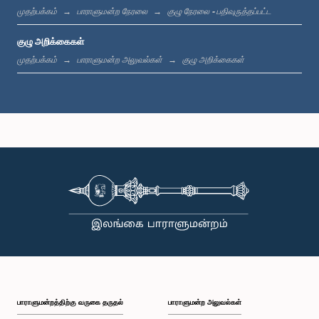
முதற்பக்கம்
பாராளுமன்ற நேரலை
குழு நேரலை - பதிவுருத்தப்பட்ட
குழு அறிக்கைகள்
முதற்பக்கம்
பாராளுமன்ற அலுவல்கள்
குழு அறிக்கைகள்
கௌரவ செஹான் சேமசிங்க, பா.உ.
உறுப்பினர்
பாராளுமன்றத்திற்கு வருகை தருதல்
பாராளுமன்ற அலுவல்கள்