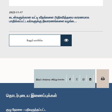
2022-11-17
கடன்களுக்கான வட்டி வீதங்களை அதிகரித்தமை காரணமாக
பாதிக்கப்பட்டவர்களுக்கு நிவாரணங்களை வழங்க...
கௌரவ (பேராசிரியர்) ரஞ்சித் பண்டார, பா.உ.
உறுப்பினர்
மேலும் வாசிக்க
இந்தப் பக்கத்தை பகிர்ந்து கொள்க
Facebook
X
WhatsApp
LinkedIn
தொடர்புடைய இணைப்புக்கள்
கௌரவ ரன்ஜித் சியம்பலாபிடிய, பா.உ.
உறுப்பினர்
குழு நேரலை - பதிவுருத்தப்பட்ட