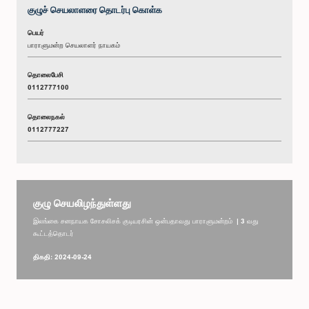
குழுச் செயலாளரை தொடர்பு கொள்க
பெயர்
பாராளுமன்ற செயலாளர் நாயகம்
தொலைபேசி
0112777100
தொலைநகல்
0112777227
குழு செயலிழந்துள்ளது
இலங்கை சனநாயக சோசலிசக் குடியரசின் ஒன்பதாவது பாராளுமன்றம் | 3 வது
கூட்டத்தொடர்
திகதி: 2024-09-24