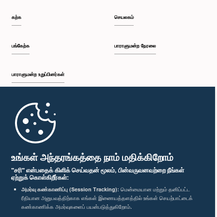
கற்க
செயலகம்
பங்கேற்க
பாராளுமன்ற நேரலை
பாராளுமன்ற உறுப்பினர்கள்
முதற்பக்கம்
பாராளுமன்ற கையடக்க செயலி
உங்கள் அந்தரங்கத்தை நாம் மதிக்கிறோம்
"சரி" என்பதைக் கிளிக் செய்வதன் மூலம், பின்வருவனவற்றை நீங்கள்
ஏற்றுக் கொள்கிறீர்கள்:
அமர்வு கண்காணிப்பு (Session Tracking):
மென்மையான மற்றும் தனிப்பட்ட
ரீதியான அனுபவத்திற்காக எங்கள் இணையத்தளத்தில் உங்கள் செயற்பாட்டைக்
எம்மை பின்தொடர்க :
கண்காணிக்க அமர்வுகளைப் பயன்படுத்துகிறோம்.