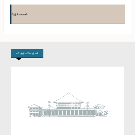
கௌரவ ஜகத் குமார சுமித்ராரச்சி, பா.உ.
உறுப்பினர்
அறிக்கைகள்
சமீபத்திய செய்திகள்
கௌரவ எம். டப்ளியு. டீ. சஹன் பிரதீப் விதான, பா.உ.
உறுப்பினர்