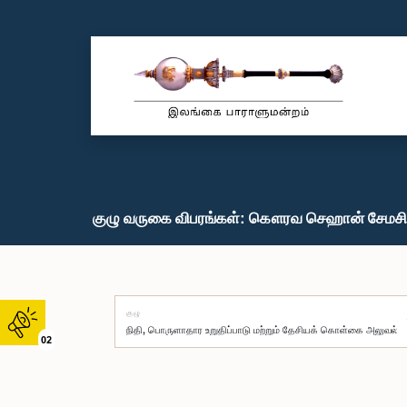
குழு வருகை விபரங்கள்: கௌரவ செஹான் சேமசிங
குழு
02