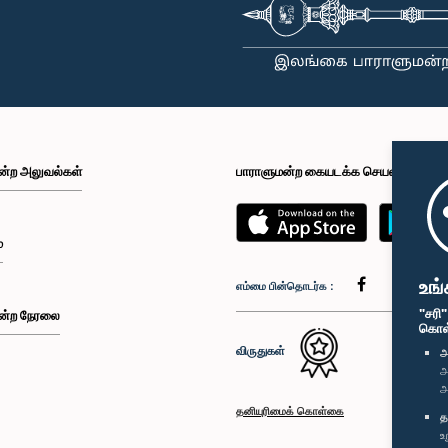
ன்ற அலுவல்கள்
பாராளுமன்ற கையடக்க செயலி
்
உங்
எம்மை பின்தொடர்க :
"சரி
ன்ற நேரலை
கொள்க
விருதுகள்
அ
அ
அ
தனியுரிமைக் கொள்கை
த
உ