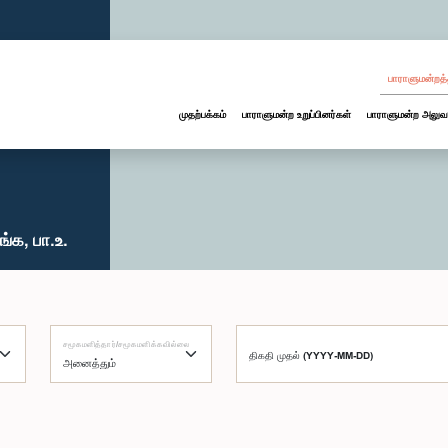
பாராளுமன்றத்
முதற்பக்கம்
பாராளுமன்ற உறுப்பினர்கள்
பாராளுமன்ற அலுவ
்க, பா.உ.
சமூகமளித்தார்/சமூகமளிக்கவில்லை
திகதி முதல் (YYYY-MM-DD)