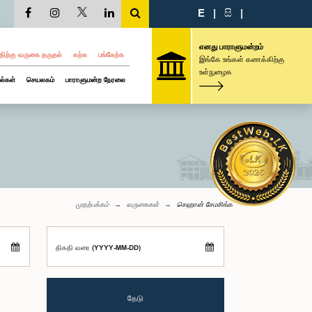
E
|
සි
|
எனது பாராளுமன்றம்
திற்கு வருகை தருதல்
கற்க
பங்கேற்க
இங்கே உங்கள் கணக்கிற்கு
உள்நுழைக
ல்கள்
செயலகம்
பாராளுமன்ற நேரலை
முதற்பக்கம்
வருகைகள்
செஹான் சேமசிங்க
திகதி வரை (YYYY-MM-DD)
தேடு