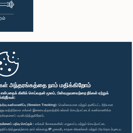
கள் அந்தரங்கத்தை நாம் மதிக்கிறோம்
" என்பதைக் கிளிக் செய்வதன் மூலம், பின்வருவனவற்றை நீங்கள் ஏற்றுக்
ிறீர்கள்:
மர்வு கண்காணிப்பு (Session Tracking):
மென்மையான மற்றும் தனிப்பட்ட ரீதியான
னுபவத்திற்காக எங்கள் இணையத்தளத்தில் உங்கள் செயற்பாட்டைக் கண்காணிக்க
மர்வுகளைப் பயன்படுத்துகிறோம்.
ரவினைப் பதிவு செய்தல் :
எங்கள் சேவைகளின் பாதுகாப்பு மற்றும் செயற்பாட்டை
றுதிப்படுத்துவதற்காக நாம் உங்களது IP முகவரி, சாதன விவரங்கள் மற்றும் பிற தொடர்புடைய