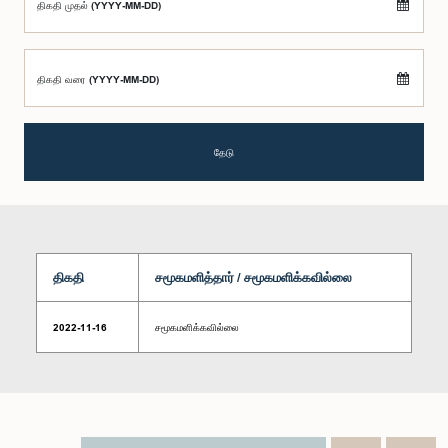
திகதி முதல் (YYYY-MM-DD)
திகதி வரை (YYYY-MM-DD)
தேடு
திகதி
சமூகமளித்தார் / சமூகமளிக்கவில்லை
2022-11-16
சமூகமளிக்கவில்லை