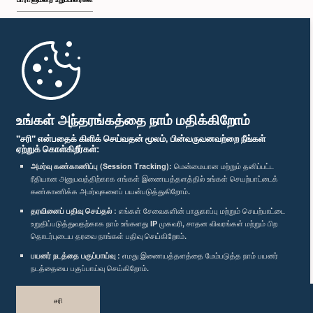
முதற்பக்கம்
பாராளுமன்ற கையடக்க செயலி
உங்கள் அந்தரங்கத்தை நாம் மதிக்கிறோம்
"சரி" என்பதைக் கிளிக் செய்வதன் மூலம், பின்வருவனவற்றை நீங்கள்
ஏற்றுக் கொள்கிறீர்கள்:
அமர்வு கண்காணிப்பு (Session Tracking):
மென்மையான மற்றும் தனிப்பட்ட
ரீதியான அனுபவத்திற்காக எங்கள் இணையத்தளத்தில் உங்கள் செயற்பாட்டைக்
எம்மை பின்தொடர்க :
கண்காணிக்க அமர்வுகளைப் பயன்படுத்துகிறோம்.
தரவினைப் பதிவு செய்தல் :
எங்கள் சேவைகளின் பாதுகாப்பு மற்றும் செயற்பாட்டை
விருதுகள்
உறுதிப்படுத்துவதற்காக நாம் உங்களது IP முகவரி, சாதன விவரங்கள் மற்றும் பிற
தொடர்புடைய தரவை நாங்கள் பதிவு செய்கிறோம்.
பயனர் நடத்தை பகுப்பாய்வு :
எமது இணையத்தளத்தை மேம்படுத்த நாம் பயனர்
தனியுரிமைக் கொள்கை
நடத்தையை பகுப்பாய்வு செய்கிறோம்.
பதிப்புரிமை © இலங்கை பாராளுமன்றம்.
சரி
முழுப்பதிப்புரிமையுடையது.