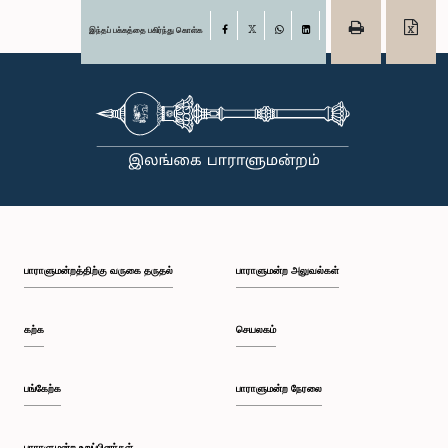
இந்தப் பக்கத்தை பகிர்ந்து கொள்க
Facebook
X
WhatsApp
LinkedIn
பாராளுமன்றத்திற்கு வருகை தருதல்
பாராளுமன்ற அலுவல்கள்
கற்க
செயலகம்
பங்கேற்க
பாராளுமன்ற நேரலை
பாராளுமன்ற உறுப்பினர்கள்