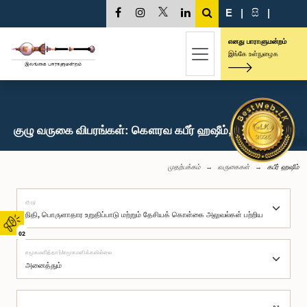
E
|
සි
|
எனது பாராளுமன்றம்
இங்கே உள்நுழைக
குழு வருகை விபரங்கள்: கௌரவ கபீர் ஹஷீம், பா.உ.
முதற்பக்கம்
வருகைகள்
கபீர் ஹஷீம்
குழு
02
சமூகமளித்தார்/சமூகமளிக்கவில்லை