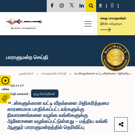
E
|
සි
|
எனது பாராளுமன்றம்
இங்கே உள்நுழைக
பாராளுமன்ற செய்தி
முதற்பக்கம்
பாராளுமன்ற செய்தி
கடன்களுக்கான வட்டி வீதங்களை அதிகரித...
2022-11-17
பார்க்க
குழு செய்திகள்
செய்தி வகைகள்
:
கடன்களுக்கான வட்டி வீதங்களை அதிகரித்தமை
02
காரணமாக பாதிக்கப்பட்டவர்களுக்கு
நிவாரணங்களை வழங்க வங்கிகளுக்கு
ஆலோசனை வழங்கப்பட்டுள்ளது – மத்திய வங்கி
ஆளுநர் பாராளுமன்றத்தில் தெரிவிப்பு