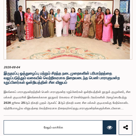
தமது நடத்தைக்காக மனப்பூர்வமான மன்னிப்பைக் கோரினர். உரிய பரிசீலனையின் பின்னர்,
அதிகாரிகள் தமது செயல்களின் தீவிரத்தை ஏற்றுக்கொண்டுள்ளார்கள் என்பதையும், பாராளுமன்றக்
குழுக்களின் அதிகாரம், கௌரவம் மற்றும் தாபிக்கப்பட்ட நடைமுறைகளை மதிப்பதன்
முக்கியத்துவத்தைப் புரிந்துள்ளமையை வெளிப்படுத்தியுள்ளனர் என்பதையும் கவனத்திற்கொண்டு,
ஒழுக்கநெறிகள் மற்றும் சிறப்புரிமைகள் பற்றிய குழுவானது அரசாங்க பொறுப்பு முயற்சிகள் பற்றிய
குழுவின் தவிசாளருடன் இணைந்து அவர்களது மன்னிப்பை ஏற்றுக்கொண்டது.பாராளுமன்றக்
குழுக்களின் முன்னிலையில் ஆஜராகும் அனைத்து தனிநபர்களும் மிக உயர்ந்த நடத்தை தரநிலைகளைக்
கடைப்பிடிக்க வேண்டும், நாடாளுமன்ற நடைமுறைகளுக்கு இணங்க வேண்டும் மற்றும் எல்லா
நேரங்களிலும் நாடாளுமன்றத்தின் கண்ணியம் மற்றும் அதிகாரத்தை நிலைநிறுத்த வேண்டும் என்று
இந்தக் குழு வலியுறுத்த விரும்புகிறது.அரசாங்க பொறுப்பு முயற்சிகள் பற்றிய குழுஇலங்கை
பாராளுமன்றம்
2026-08-04
இருதரப்பு ஒத்துழைப்பு மற்றும் சிறந்த நடைமுறைகளின் பரிமாற்றத்தை
வலுப்படுத்தும் வகையில் வெற்றிகரமாக நிறைவடைந்த பெண் பாராளுமன்ற
உறுப்பினர்கள் ஒன்றியத்தின் சீன விஜயம்
இலங்கைப் பாராளுமன்றத்தின் பெண் பாராளுமன்ற உறுப்பினர்கள் ஒன்றியத்தின் தூதுக் குழுவினர், சீன
மக்கள் குடியரசின் இலங்கைக்கான தூதுவர் கௌரவ கீ சென்ஹொங் அவர்களின் அழைப்பையேற்று
2026 ஜூலை 25ஆம் திகதி முதல் ஆகஸ்ட் 2ஆம் திகதி வரை சீன மக்கள் குடியரசுக்கு மேற்கொண்ட
உத்தியோகபூர்வ விஜயத்தை வெற்றிகரமாக நிறைவுசெய்தது.பாராளுமன்றங்களுக்கிடையிலான
ஒத்துழைப்பை வலுப்படுத்துதல், பெண்களின் தலைமைத்துவத்தை ஊக்குவித்தல் மற்றும் இலங்கைக்கும்
சீனாவுக்கும் இடையிலான இருதரப்பு உறவுகளை மேலும் மேம்படுத்துதல் இந்த விஜயத்தின்
நோக்கங்களாக அமைந்தன.சீனாவுக்கு விஜயம் மேற்கொண்ட தூதுக் குழுவிற்கு கௌரவ மகளிர் மற்றும்
மேலும் வாசிக்க
சிறுவர் அலுவல்கள் அமைச்சர் சரோஜா சாவித்திரி போல்ராஜ் அவர்கள் தலைமைதாங்கியதுடன், இதில்
கௌரவ பாராளுமன்ற உறுப்பினர்களான ரோஹிணி குமாரி விஜேரத்ன, ஓஷானி உமங்கா, சட்டத்தரணி