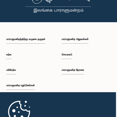
இவ்வாறான காலநிலை மாற்றங்கள் ஏற்படக்கூடும் என்பதால், அவற்றை வெற்றிகரமாக
எதிர்கொள்வதற்காக ‘அனர்த்த முகாமைத்துவ சட்டபூர்வ நிதியத்தை’ வலுப்படுத்துவதன்
முக்கியத்துவத்தை குழுவின் தலைவர் வலியுறுத்தினார்.அத்துடன், கணக்காய்வாளர் நாயகத்தின்
சம்பளத்தை நிர்ணயிப்பது தொடர்பிலும் குழுவில் விரிவாகக் கலந்துரையாடப்பட்டது. அரச சேவையின்
சம்பளக் கட்டமைப்பு மற்றும் அது தொடர்பான விடயங்கள் குறித்தும் இதன்போது கருத்துப் பரிமாற்றங்கள்
இடம்பெற்றதுடன், இது தொடர்பில் இறுதித் தீர்மானமொன்றை மேற்கொள்வதற்காக எதிர்வரும்
தினமொன்றில் மீண்டும் கலந்துரையாடுவதற்கு குழு தீர்மானித்தது.
பாராளுமன்றத்திற்கு வருகை தருதல்
பாராளுமன்ற அலுவல்கள்
கற்க
செயலகம்
பங்கேற்க
பாராளுமன்ற நேரலை
பாராளுமன்ற உறுப்பினர்கள்
முதற்பக்கம்