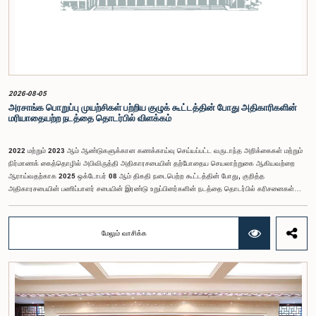
2026-08-05
அரசாங்க பொறுப்பு முயற்சிகள் பற்றிய குழுக் கூட்டத்தின் போது அதிகாரிகளின்
மரியாதையற்ற நடத்தை தொடர்பில் விளக்கம்
2022 மற்றும் 2023 ஆம் ஆண்டுகளுக்கான கணக்காய்வு செய்யப்பட்ட வருடாந்த அறிக்கைகள் மற்றும்
நிர்மாணக் கைத்தொழில் அபிவிருத்தி அதிகாரசபையின் தற்போதைய செயலாற்றுகை ஆகியவற்றை
ஆராய்வதற்காக 2025 ஒக்டோபர் 08 ஆம் திகதி நடைபெற்ற கூட்டத்தின் போது, குறித்த
அதிகாரசபையின் பணிப்பாளர் சபையின் இரண்டு உறுப்பினர்களின் நடத்தை தொடர்பில் கரிசனைகள்
எழுந்தன என்பதை அரசாங்க பொறுப்பு முயற்சிகள் பற்றிய குழு பொதுமக்களுக்கு
அறியத்தருகின்றது. பாராளுமன்றக் குழுக்களின் முன் சமூகமளிக்கும் போது பின்பற்ற வேண்டியதாக
நிர்ணயிக்கப்பட்ட ஆடை நடைமுறைக்கு இணங்காத வகையிலேயே அதிகாரிகளில் ஒருவர்
மேலும் வாசிக்க
இக்கூட்டத்தில் கலந்துகொண்டார் என்பதைக் குழு அவதானித்தது. மேலும், தாபிக்கப்பட்ட பாராளுமன்ற
நடைமுறை மற்றும் ஒழுங்குமுறைகளுக்கு முரணான வகையில், தவிசாளரின் முன் அனுமதியைப்
பெறாமலேயே இரு அதிகாரிகளும் குழுவின் நடவடிக்கைகளிலிருந்து வெளியேறினர். இச்சம்பவங்களைத்
தொடர்ந்து, அரசாங்க பொறுப்பு முயற்சிகள் பற்றிய குழுவின் கௌரவ தவிசாளரினால் எழுப்பப்பட்ட
சிறப்புரிமைப் பிரச்சினையினையடுத்து, பாராளுமன்றத்தை அவமதித்தமை தொடர்பான
குற்றச்சாட்டுகளின் பேரில் இரு அதிகாரிகளும் 2026 பெப்ரவரி 17 ஆம் திகதி ஒழுக்கநெறிகள் மற்றும்
சிறப்புரிமைகள் பற்றிய குழுவின் முன்னிலையில் ஆஜராகினர். இந்த நடவடிக்கைகளின் போது, அவர்கள்