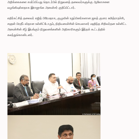
அறிக்கைகளை சமர்ப்பிப்பது தொடர்பில் நிறுவனத் தலைவர்களுக்கு ஆலோசனை
வழங்கியுள்ளதாக இராஜாங்க அமைச்சர் குறிப்பிட்டார்.
எதிர்கட்சித் தலைவர் சஜித் பிரேமதாச, குழுவின் உறுப்பினர்களான ஜகத் குமார சுமித்ராறச்சி,
சஹன் பிரதீப் விதான உள்ளிட்டோரும், நிதியமைச்சின் செயலாளர் மஹிந்த சிறிவர்தன உள்ளிட்ட
அமைச்சின் கீழ் இயங்கும் நிறுவனங்களின் அதிகாரிகளும் இந்தக் கூட்டத்தில்
கலந்துகொண்டனர்.