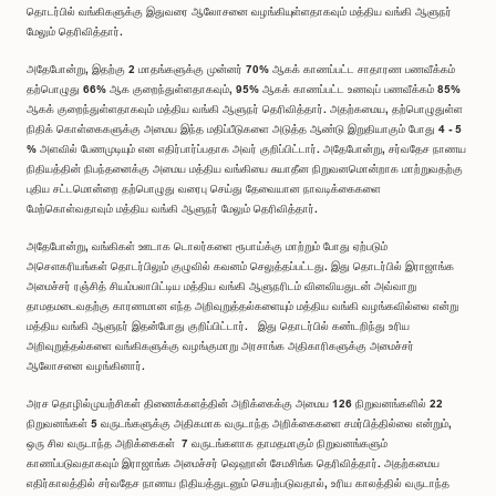
தொடர்பில் வங்கிகளுக்கு இதுவரை ஆலோசனை வழங்கியுள்ளதாகவும் மத்திய வங்கி ஆளுநர்
மேலும் தெரிவித்தார்.
அதேபோன்று, இதற்கு 2 மாதங்களுக்கு முன்னர் 70% ஆகக் காணப்பட்ட சாதாரண பணவீக்கம்
தற்பொழுது 66% ஆக குறைந்துள்ளதாகவும், 95% ஆகக் காணப்பட்ட உணவுப் பணவீக்கம் 85%
ஆகக் குறைந்துள்ளதாகவும் மத்திய வங்கி ஆளுநர் தெரிவித்தார். அதற்கமைய, தற்பொழுதுள்ள
நிதிக் கொள்கைகளுக்கு அமைய இந்த மதிப்பீடுகளை அடுத்த ஆண்டு இறுதியாகும் போது 4 - 5
% அளவில் பேணமுடியும் என எதிர்பார்ப்பதாக அவர் குறிப்பிட்டார். அதேபோன்று, சர்வதேச நாணய
நிதியத்தின் நிபந்தனைக்கு அமைய மத்திய வங்கியை சுயாதீன நிறுவனமொன்றாக மாற்றுவதற்கு
புதிய சட்டமொன்றை தற்பொழுது வரைபு செய்து தேவையான நாவடிக்கைகளை
மேற்கொள்வதாவும் மத்திய வங்கி ஆளுநர் மேலும் தெரிவித்தார்.
அதேபோன்று, வங்கிகள் ஊடாக டொலர்களை ரூபாய்க்கு மாற்றும் போது ஏற்படும்
அசௌகரியங்கள் தொடர்பிலும் குழுவில் கவனம் செலுத்தப்பட்டது. இது தொடர்பில் இராஜாங்க
அமைச்சர் ரஞ்சித் சியம்பலாபிட்டிய மத்திய வங்கி ஆளுநரிடம் வினவியதுடன் அவ்வாறு
தாமதமடைவதற்கு காரணமான எந்த அறிவுறுத்தல்களையும் மத்திய வங்கி வழங்கவில்லை என்று
மத்திய வங்கி ஆளுநர் இதன்போது குறிப்பிட்டார். இது தொடர்பில் கண்டறிந்து உரிய
அறிவுறுத்தல்களை வங்கிகளுக்கு வழங்குமாறு அரசாங்க அதிகாரிகளுக்கு அமைச்சர்
ஆலோசனை வழங்கினார்.
அரச தொழில்முயற்சிகள் திணைக்களத்தின் அறிக்கைக்கு அமைய 126 நிறுவனங்களில் 22
நிறுவனங்கள் 5 வருடங்களுக்கு அதிகமாக வருடாந்த அறிக்கைகளை சமர்பித்தில்லை என்றும்,
ஒரு சில வருடாந்த அறிக்கைகள் 7 வருடங்களாக தாமதமாகும் நிறுவனங்களும்
காணப்படுவதாகவும் இராஜாங்க அமைச்சர் ஷெஹான் சேமசிங்க தெரிவித்தார். அதற்கமைய
எதிர்காலத்தில் சர்வதேச நாணய நிதியத்துடனும் செயற்படுவதால், உரிய காலத்தில் வருடாந்த