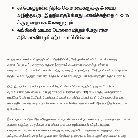
தற்பொழுதுள்ள நிதிக் கொள்கைகளுக்கு அமைய
அடுத்தவருட இறுதியாகும் போது பணவீக்கத்தை 4 -5 %
க்கு குறைவாக பேணமுடியும்
வங்கிகள் ஊடாக டொலரை மற்றும் போது எந்த
அசௌகரியமும் ஏற்பட வாய்ப்பில்லை
கடந்த காலங்களின் மிதக்கும் வட்டி வீதத்தின் கீழ் பெற்றுக்கொள்ளப்பட்ட கடன்களுக்கு
அறவிடப்படும் வட்டி வீதத்தை அதிகரித்ததனால் அசௌகரியங்களுக்கு உள்ளான
வாடிக்கையாளர்கள் வங்கிகளுடன் கலந்துரையாடி நிவாரணத்தைப் பெற்றுக்கொள்ளமுடியும் என
மத்திய வங்கி ஆளுநர் கலாநிதி நந்தலால் வீரசிங்க நேற்றுப் பாராளுமன்றத்தில் தெரிவித்தார்.
நிதி இராஜாங்க அமைச்சர்களான ரஞ்சித் சியம்பலாபிட்டிய மற்றும் ஷெஹான் சேமசிங்க
ஆகியோரின் தலைமையில் பாராளுமன்றத்தில் நேற்றுக் (நவ. 16) கூடிய நிதி, பொருளாதார
உறுதிப்பாடு மற்றும் தேசியக் கொள்கை அலுவல்கள் பற்றிய அமைச்சுசார் ஆலோசனைக் குழுக்
கூட்டத்தில் பாராளுமன்ற உறுப்பினர்கள் வினவிய போதே மத்திய வங்கி ஆளுநர் இது தொடர்பில்
குறிப்பிட்டார்.
இவ்வாறு வட்டி வீதம் அதிகரித்துள்ளதால் ஒரு சில கடன் பெறுநர்களின் முழு சம்பளத்தையும் கடன்
தவணைகளுக்கு செலுத்தவேண்டி ஏற்பட்டுள்ளதாக உறுப்பினர்கள் சுட்டிக்காட்டினர்.
வாடிக்கையாளர்கள் வங்கிகளுடன் கலந்துரையாடி குறிப்பிட்ட சலுகைக் காலத்துக்கு உரிய
வட்டியை மாத்திரம் செலுத்த முடியும் என இதன்போது மத்திய வங்கி ஆளுநர் குறிப்பிட்டார். அது