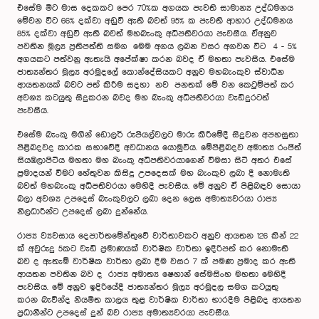
එසේම මීට මාස දෙකකට පෙර 70%ක අගයක පැවති සාමාන්‍ය උද්ධමනය
මේවන විට 66% දක්වා අඩුවී ඇති බවත් 95% ක පැවති ආහාර උද්ධමනය
85% දක්වා අඩුවී ඇති බවත් මහබැංකු අධිපතිවරයා පැවසීය. ඒඅනුව
පවතින මූල්‍ය ප්‍රතිපත්ති සමග මෙම අගය ලබන වසර අගවන විට 4 - 5%
අගයකට පත්වනු ඇතැයි අපේක්ෂා කරන බවද ඒ මහතා පැවසීය. එසේම
ජාත්‍යන්තර මූල්‍ය අරමුදලේ කොන්දේසියකට අනුව මහබැංකුව ස්වාධීන
ආයතනයක් බවට පත් කිරීම සදහා නව පනතක් මේ වන කෙටුම්පත් කර
අවශ්‍ය කටයුතු සිදුකරන බවද මහ බැංකු අධිපතිවරයා වැඩිදුරටත්
පැවසීය.
එසේම බැංකු මගින් ඩොලර් රුපියල්වලට මාරු කිරීමේදී සිදුවන අපහසුතා
පිළිබදවද කාරක සභාවේදී අවධානය යොමුවිය. මේපිළිබදව අමාත්‍ය රංජිත්
සියඹලාපිටිය මහතා මහ බැංකු අධිපතිවරයාගෙන් විමසා සිටි අතර එසේ
ප්‍රමාදයන් වීමට හේතුවන කිසිදු උපදෙසක් මහ බැංකුව ලබා දී නොමැති
බවත් මහබැංකු අධිපතිවරයා මෙහිදී පැවසීය. මේ අනුව ඒ පිළිබඳව සොයා
බලා අවශ්‍ය උපදෙස් බැංකුවලට ලබා දෙන ලෙස අමාත්‍යවරයා රාජ්‍ය
නිලධාරීන්ට උපදෙස් ලබා දුන්නේය.
රාජ්‍ය ව්‍යවසාය දෙපාර්තමේන්තුවේ වාර්තාවකට අනුව ආයතන 126 කින් 22
ක් අවුරුදු 5කට වැඩි ප්‍රමාණයක් වාර්ෂික වාර්තා ඉදිරිපත් කර නොමැති
බව ද ඇතැම් වාර්ෂික වාර්තා ලබා දීම වසර 7 ක් පමණ ප්‍රමාද කර ඇති
ආයතන පවතින බව ද රාජ්‍ය අමාත්‍ය ෂෙහාන් සේමසිංහ මහතා මෙහිදී
පැවසීය. මේ අනුව ඉදිරියේදී ජාත්‍යන්තර මූල්‍ය අරමුදල සමග කටයුතු
කරන බැවින්ද නියමිත කාලය තුළ වාර්ෂික වාර්තා භාරදීම පිළිබද ආයතන
ප්‍රධානීන්ට උපදෙස් දුන් බව රාජ්‍ය අමාත්‍යවරයා පැවසිීය.