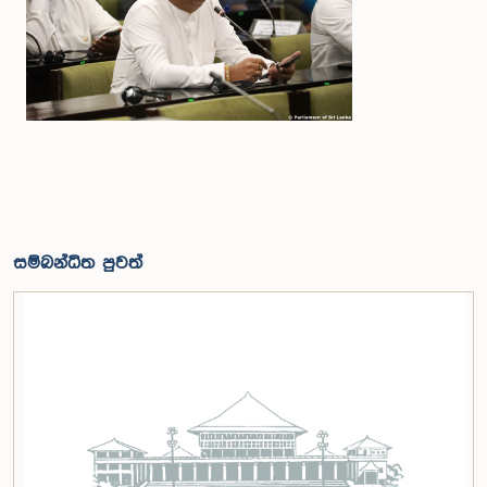
සම්බන්ධිත පුවත්