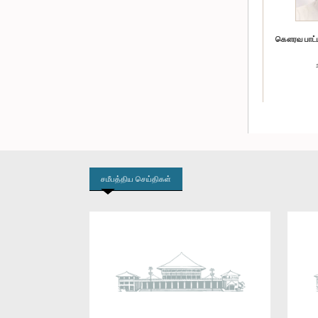
கௌரவ பாட்ட
சமீபத்திய செய்திகள்
கௌரவ ஜகத் க