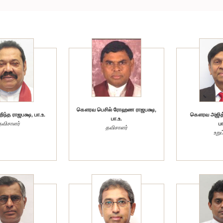
கௌரவ பெசில் ரோஹண ராஜபக்ஷ,
்த ராஜபக்ஷ, பா.உ.
கௌரவ அஜித் ந
பா.உ.
தவிசாளர்
பா
தவிசாளர்
உறுப