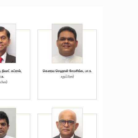
ிவாட் கப்ரால்,
கௌரவ செஹான் சேமசிங்க, பா.உ.
.உ.
உறுப்பினர்
்பினர்