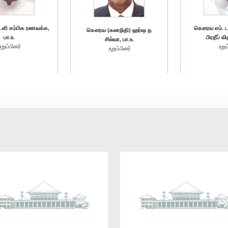
ளி சம்பிக ரணவக்க,
கௌரவ எம். டப்
கௌரவ (கலாநிதி) ஹர்ஷ த
பா.உ.
பிரதீப் வ
சில்வா, பா.உ.
உறுப்பினர்
உறுப
உறுப்பினர்
ுமார சுமித்ராரச்சி,
பா.உ.
உறுப்பினர்