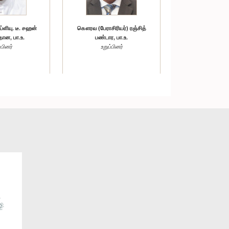
ளியு. டீ. சஹன்
கௌரவ (பேராசிரியர்) ரஞ்சித்
ிதான, பா.உ.
பண்டார, பா.உ.
்பினர்
உறுப்பினர்