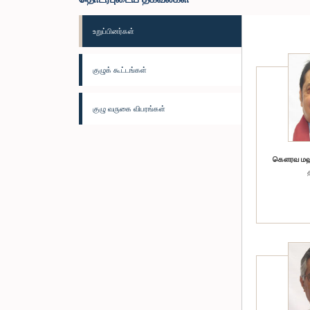
உறுப்பினர்கள்
குழுக் கூட்டங்கள்
குழு வருகை விபரங்கள்
கௌரவ மஹிந