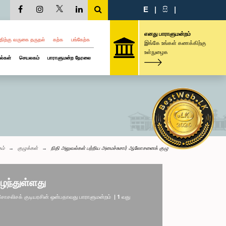
E
|
සි
|
எனது பாராளுமன்றம்
திற்கு வருகை தருதல்
கற்க
பங்கேற்க
இங்கே உங்கள் கணக்கிற்கு
உள்நுழைக
ல்கள்
செயலகம்
பாராளுமன்ற நேரலை
கம்
குழுக்கள்
நிதி அலுவல்கள் பற்றிய அமைச்சுசார் ஆலோசனைக் குழு
ழந்துள்ளது
லிசக் குடியரசின் ஒன்பதாவது பாராளுமன்றம் | 1 வது