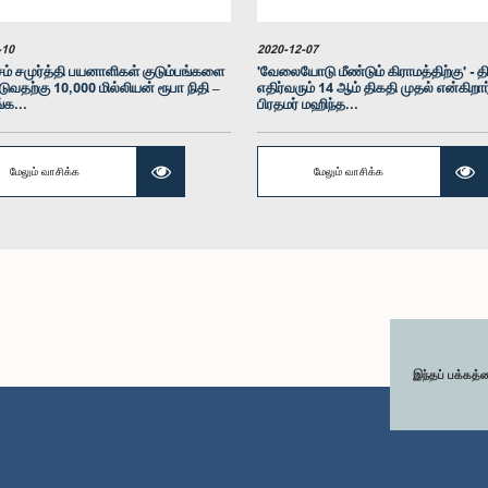
-10
2020-12-07
ம் சமுர்த்தி பயனாளிகள் குடும்பங்களை
'வேலையோடு மீண்டும் கிராமத்திற்கு' - தி
டுவதற்கு 10,000 மில்லியன் ரூபா நிதி –
எதிர்வரும் 14 ஆம் திகதி முதல் என்கிறார
்க...
பிரதமர் மஹிந்த...
மேலும் வாசிக்க
மேலும் வாசிக்க
இந்தப் பக்கத்