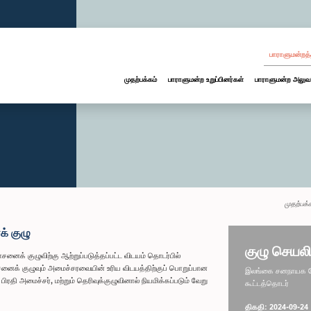
பாராளுமன்றத்
முதற்பக்கம்
பாராளுமன்ற உறுப்பினர்கள்
பாராளுமன்ற அலுவ
முதற்பக்
் குழு
குழு செயலி
க் குழுவிற்கு ஆற்றுப்படுத்தப்பட்ட விடயம் தொடர்பில்
னைக் குழுவும் அமைச்சரவையின் உரிய விடயத்திற்குப் பொறுப்பான
இலங்கை சனநாயக சோச
ி அமைச்சர், மற்றும் தெரிவுக்குழுவினால் நியமிக்கப்படும் வேறு
கூட்டத்தொடர்
திகதி: 2024-09-24