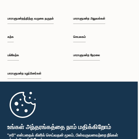
பாராளுமன்றத்திற்கு வருகை தருதல்
பாராளுமன்ற அலுவல்கள்
கற்க
செயலகம்
பங்கேற்க
பாராளுமன்ற நேரலை
பாராளுமன்ற உறுப்பினர்கள்
முதற்பக்கம்
பாராளுமன்ற கையடக்க செயலி
உங்கள் அந்தரங்கத்தை நாம் மதிக்கிறோம்
"சரி" என்பதைக் கிளிக் செய்வதன் மூலம், பின்வருவனவற்றை நீங்கள்