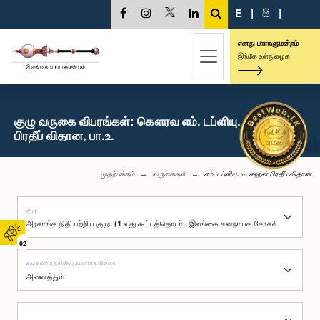
E
|
සි
|
எனது பாராளுமன்றம்
இங்கே உள்நுழைக
குழு வருகை விபரங்கள்: கௌரவ எம். டப்ளியு. டீ. சஹன்
பிரதீப் விதான, பா.உ.
முதற்பக்கம்
வருகைகள்
எம். டப்ளியு. டீ. சஹன் பிரதீப் விதான
குழு
02
சமூகமளித்தார்/சமூகமளிக்கவில்லை