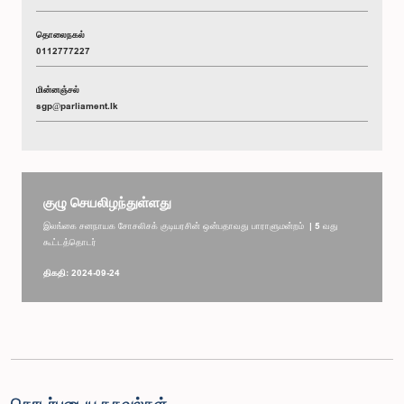
தொலைநகல்
0112777227
மின்னஞ்சல்
sgp@parliament.lk
குழு செயலிழந்துள்ளது
இலங்கை சனநாயக சோசலிசக் குடியரசின் ஒன்பதாவது பாராளுமன்றம் | 5 வது
கூட்டத்தொடர்
திகதி: 2024-09-24
தொடர்புடைய தகவல்கள்