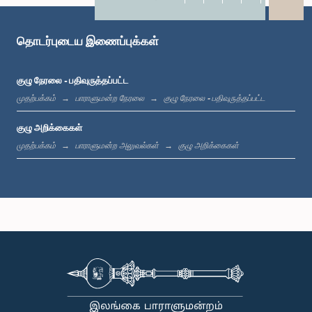
X
WhatsApp
LinkedIn
தொடர்புடைய இணைப்புக்கள்
குழு நேரலை - பதிவுருத்தப்பட்ட
முதற்பக்கம்
பாராளுமன்ற நேரலை
குழு நேரலை - பதிவுருத்தப்பட்ட
குழு அறிக்கைகள்
முதற்பக்கம்
பாராளுமன்ற அலுவல்கள்
குழு அறிக்கைகள்
கௌரவ தாரக்க பாலசூரிய, பா.உ.
உறுப்பினர்