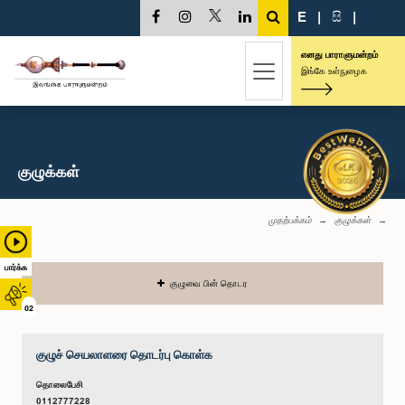
E
|
සි
|
எனது பாராளுமன்றம்
இங்கே உள்நுழைக
குழுக்கள்
முதற்பக்கம்
குழுக்கள்
பார்க்க
குழுவை பின் தொடர
02
குழுச் செயலாளரை தொடர்பு கொள்க
தொலைபேசி
0112777228