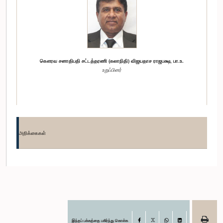
கௌரவ சனாதிபதி சட்டத்தரணி (கலாநிதி) விஜயதாச ராஜபக்ஷ, பா.உ.
உறுப்பினர்
அறிக்கைகள்
கௌரவ விஜித பேருகொட, பா.உ.
உறுப்பினர்
இந்தப் பக்கத்தை பகிர்ந்து கொள்க
Facebook