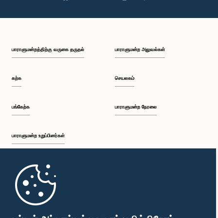
கௌரவ சட்டத்தரணி அநுராத ஜயரத்ன, பா.உ.
உறுப்பினர்
பாராளுமன்றத்திற்கு வருகை தருதல்
பாராளுமன்ற அலுவல்கள்
கற்க
செயலகம்
பங்கேற்க
பாராளுமன்ற நேரலை
பாராளுமன்ற உறுப்பினர்கள்
கௌரவ ஜோன்ஸ்டன் பர்னாந்து, பா.உ.
முதற்பக்கம்
உறுப்பினர்
பாராளுமன்ற கையடக்க செயலி