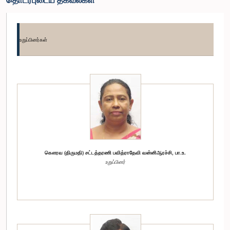
உறுப்பினர்கள்
கௌரவ (திருமதி) சட்டத்தரணி பவித்ராதேவி வன்னிஆரச்சி, பா.உ.
உறுப்பினர்