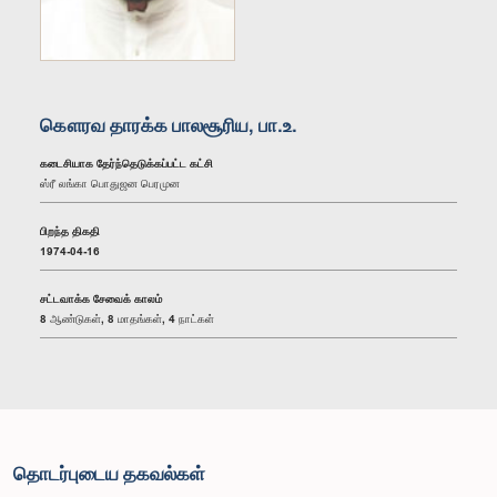
கௌரவ தாரக்க பாலசூரிய, பா.உ.
கடைசியாக தேர்ந்தெடுக்கப்பட்ட கட்சி
ஸ்ரீ லங்கா பொதுஜன பெரமுன
பிறந்த திகதி
1974-04-16
சட்டவாக்க சேவைக் காலம்
8 ஆண்டுகள், 8 மாதங்கள், 4 நாட்கள்
தொடர்புடைய தகவல்கள்