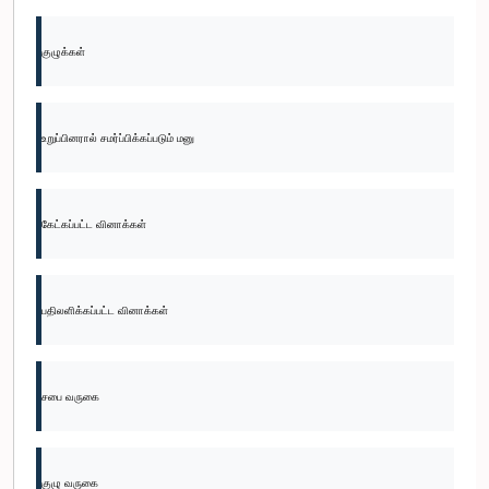
குழுக்கள்
உறுப்பினரால் சமர்ப்பிக்கப்படும் மனு
கேட்கப்பட்ட வினாக்கள்
பதிலளிக்கப்பட்ட வினாக்கள்
சபை வருகை
குழு வருகை