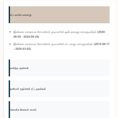
சட்டவாக்க வரலாறு
இலங்கை சனநாயக சோசலிசக் குடியரசின் ஒன்பதாவது பாராளுமன்றம் (2020-
08-05 - 2024-09-24)
இலங்கை சனநாயக சோசலிசக் குடியரசின் எட்டாவது பாராளுமன்றம் (2015-08-17
- 2020-03-02)
வகித்த பதவிகள்
தனியார் உறுப்பினர் சட்டமூலங்கள்
அமைச்சு சேவைக் காலம்