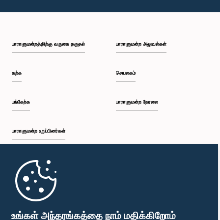
பாராளுமன்றத்திற்கு வருகை தருதல்
பாராளுமன்ற அலுவல்கள்
கற்க
செயலகம்
பங்கேற்க
பாராளுமன்ற நேரலை
பாராளுமன்ற உறுப்பினர்கள்
முதற்பக்கம்
பாராளுமன்ற கையடக்க செயலி
உங்கள் அந்தரங்கத்தை நாம் மதிக்கிறோம்