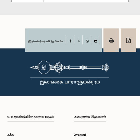
இந்தப் பக்கத்தை பகிர்ந்து கொள்க
Facebook
X
WhatsApp
LinkedIn
பாராளுமன்றத்திற்கு வருகை தருதல்
பாராளுமன்ற அலுவல்கள்
கற்க
செயலகம்