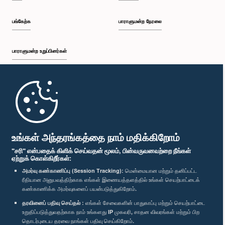
பங்கேற்க
பாராளுமன்ற நேரலை
பாராளுமன்ற உறுப்பினர்கள்
முதற்பக்கம்
பாராளுமன்ற கையடக்க செயலி
உங்கள் அந்தரங்கத்தை நாம் மதிக்கிறோம்
"சரி" என்பதைக் கிளிக் செய்வதன் மூலம், பின்வருவனவற்றை நீங்கள்
ஏற்றுக் கொள்கிறீர்கள்:
அமர்வு கண்காணிப்பு (Session Tracking):
மென்மையான மற்றும் தனிப்பட்ட
ரீதியான அனுபவத்திற்காக எங்கள் இணையத்தளத்தில் உங்கள் செயற்பாட்டைக்
எம்மை பின்தொடர்க :
கண்காணிக்க அமர்வுகளைப் பயன்படுத்துகிறோம்.
தரவினைப் பதிவு செய்தல் :
எங்கள் சேவைகளின் பாதுகாப்பு மற்றும் செயற்பாட்டை
விருதுகள்
உறுதிப்படுத்துவதற்காக நாம் உங்களது IP முகவரி, சாதன விவரங்கள் மற்றும் பிற
தொடர்புடைய தரவை நாங்கள் பதிவு செய்கிறோம்.