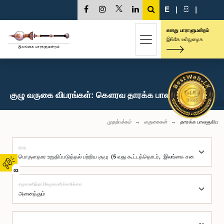
E
|
සි
|
எனது பாராளுமன்றம்
இங்கே உள்நுழைக
குழு வருகை விபரங்கள்: கௌரவ தாரக்க பாலசூரிய, பா.உ.
முதற்பக்கம்
வருகைகள்
தாரக்க பாலசூரிய
குழு
02
சமூகமளித்தார்/சமூகமளிக்கவில்லை