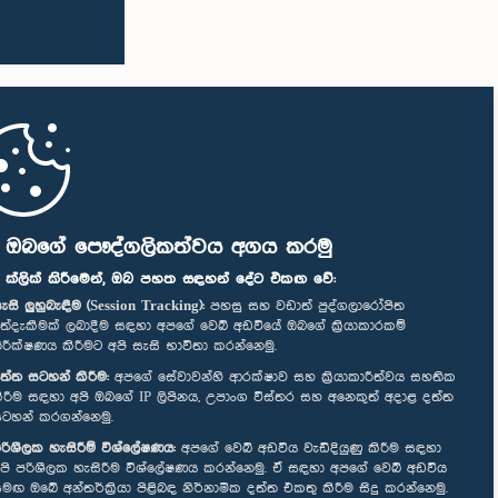
ි ඔබගේ පෞද්ගලිකත්වය අගය කරමු
" ක්ලික් කිරීමෙන්, ඔබ පහත සඳහන් දේට එකඟ වේ:
ැසි ලුහුබැඳීම (Session Tracking):
පහසු සහ වඩාත් පුද්ගලාරෝපිත
ත්දැකීමක් ලබාදීම සඳහා අපගේ වෙබ් අඩවියේ ඔබගේ ක්‍රියාකාරකම්
ිරීක්ෂණය කිරීමට අපි සැසි භාවිතා කරන්නෙමු.
ත්ත සටහන් කිරීම:
අපගේ සේවාවන්හි ආරක්ෂාව සහ ක්‍රියාකාරීත්වය සහතික
ිරීම සඳහා අපි ඔබගේ IP ලිපිනය, උපාංග විස්තර සහ අනෙකුත් අදාළ දත්ත
ටහන් කරගන්නෙමු.
රිශීලක හැසිරීම් විශ්ලේෂණය:
අපගේ වෙබ් අඩවිය වැඩිදියුණු කිරීම සඳහා
පි පරිශීලක හැසිරීම විශ්ලේෂණය කරන්නෙමු. ඒ සඳහා අපගේ වෙබ් අඩවිය
මඟ ඔබේ අන්තර්ක්‍රියා පිළිබඳ නිර්නාමික දත්ත එකතු කිරීම සිදු කරන්නෙමු.