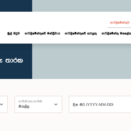
පාර්ලි‌මේන්තු
මුල් පිටුව
පාර්ලි‌මේන්තුවේ මන්ත්‍රීවරු
පාර්ලිමේන්තුවේ කටයුතු
පාර්ලිමේන්තු මහලේක
රු තාරක
පැමිණි/නොපැමිණි
දින සිට (YYYY-MM-DD)