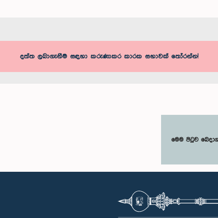
දත්ත ලබාගැනීම සඳහා කරුණාකර කාරක සභාවක් තෝරන්න!
මෙම පිටුව බෙදා