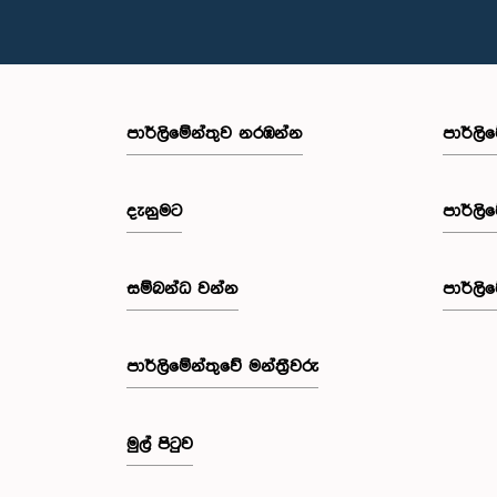
පාර්ලි‌මේන්තුව නරඹන්න
පාර්ලි
දැනුමට
පාර්ලි
සම්බන්ධ වන්න
පාර්ලි
පාර්ලි‌මේන්තුවේ මන්ත්‍රීවරු
මුල් පිටුව