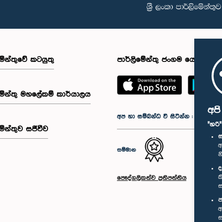
මේන්තුවේ කටයුතු
පාර්ලිමේන්තු ජංගම යෙදුම
මේන්තු මහලේකම් කාර්යාලය
අප
අප හා සම්බන්ධ වී සිටින්න :
"හරි
මේන්තුව සජීවීව
ස
අ
සම්මාන
න
ද
ක
පෞද්ගලිකත්ව ප්‍රතිපත්තිය
ස
ප
අ
ස