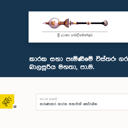
කාරක සභා පැමිණීමේ විස්තර: ග
බාලසූරිය මහතා, පා.ම.
කාරක සභාව
02