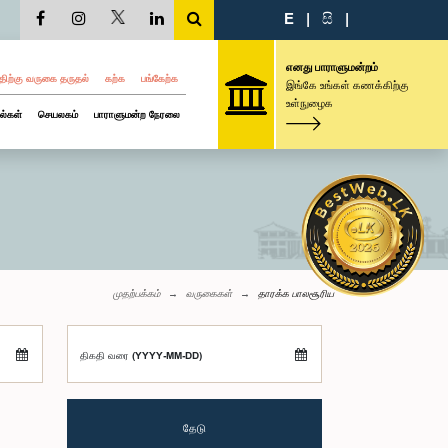
E
|
සි
|
எனது பாராளுமன்றம்
திற்கு வருகை தருதல்
கற்க
பங்கேற்க
இங்கே உங்கள் கணக்கிற்கு
உள்நுழைக
ல்கள்
செயலகம்
பாராளுமன்ற நேரலை
முதற்பக்கம்
வருகைகள்
தாரக்க பாலசூரிய
திகதி வரை (YYYY-MM-DD)
தேடு