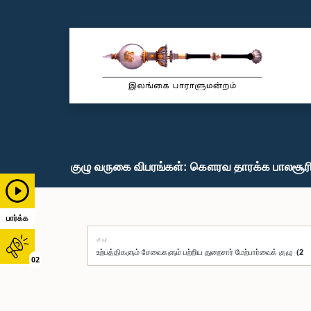
குழு வருகை விபரங்கள்: கௌரவ தாரக்க பாலசூரி
பார்க்க
குழு
02