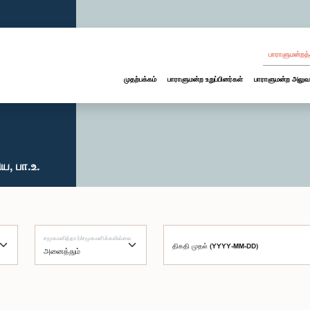
பாராளுமன்றத்
முதற்பக்கம்
பாராளுமன்ற உறுப்பினர்கள்
பாராளுமன்ற அலுவ
ய, பா.உ.
சமூகமளித்தார்/சமூகமளிக்கவில்லை
திகதி முதல் (YYYY-MM-DD)