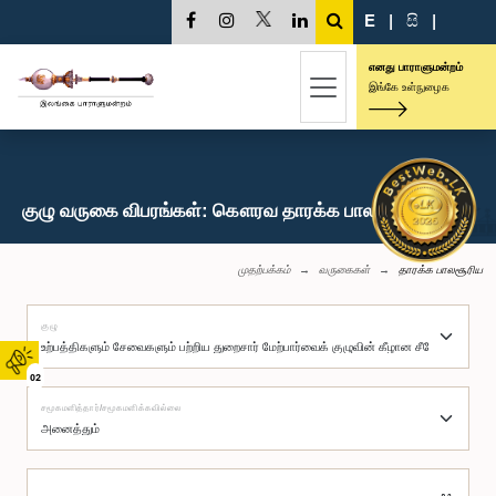
E
|
සි
|
எனது பாராளுமன்றம்
இங்கே உள்நுழைக
குழு வருகை விபரங்கள்: கௌரவ தாரக்க பாலசூரிய, பா.உ.
முதற்பக்கம்
வருகைகள்
தாரக்க பாலசூரிய
குழு
02
சமூகமளித்தார்/சமூகமளிக்கவில்லை