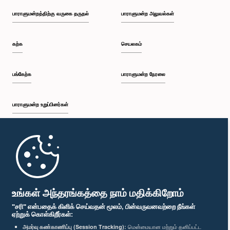
பாராளுமன்றத்திற்கு வருகை தருதல்
பாராளுமன்ற அலுவல்கள்
கற்க
செயலகம்
பங்கேற்க
பாராளுமன்ற நேரலை
பாராளுமன்ற உறுப்பினர்கள்
முதற்பக்கம்
பாராளுமன்ற கையடக்க செயலி
உங்கள் அந்தரங்கத்தை நாம் மதிக்கிறோம்
"சரி" என்பதைக் கிளிக் செய்வதன் மூலம், பின்வருவனவற்றை நீங்கள்
ஏற்றுக் கொள்கிறீர்கள்:
அமர்வு கண்காணிப்பு (Session Tracking):
மென்மையான மற்றும் தனிப்பட்ட