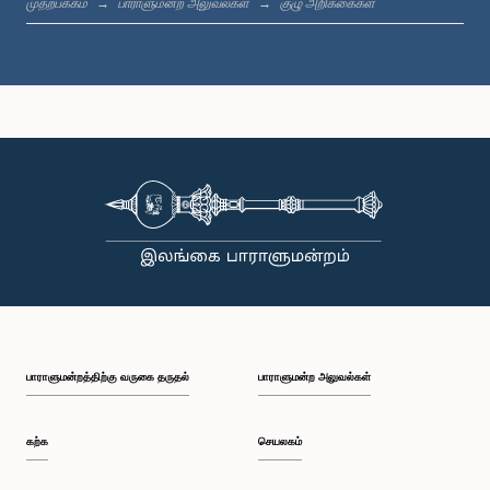
முதற்பக்கம்
பாராளுமன்ற அலுவல்கள்
குழு அறிக்கைகள்
கௌரவ விஜித பேருகொட, பா.உ.
உறுப்பினர்
கௌரவ தாரக்க பாலசூரிய, பா.உ.
உறுப்பினர்
பாராளுமன்றத்திற்கு வருகை தருதல்
பாராளுமன்ற அலுவல்கள்
கற்க
செயலகம்