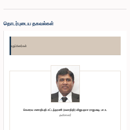
தொடர்புடைய தகவல்கள்
உறுப்பினர்கள்
கௌரவ சனாதிபதி சட்டத்தரணி (கலாநிதி) விஜயதாச ராஜபக்ஷ, பா.உ.
தவிசாளர்