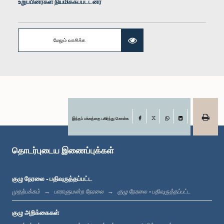
உறுப்பினர்கள் நியமிக்கப்பட்டனர்
மேலும் வாசிக்க
கௌரவ கனக ஹேரத், பா.உ.
இந்தப் பக்கத்தை பகிர்ந்து கொள்க
Facebook
உறுப்பினர்
X
WhatsApp
LinkedIn
தொடர்புடைய இணைப்புக்கள்
குழு நேரலை - பதிவுருத்தப்பட்ட
முதற்பக்கம்
பாராளுமன்ற நேரலை
குழு நேரலை - பதிவுருத்தப்பட்ட
குழு அறிக்கைகள்