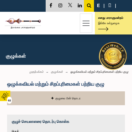
E
|
සි
|
எனது பாராளுமன்றம்
இங்கே உள்நுழைக
குழுக்கள்
முதற்பக்கம்
குழுக்கள்
ஒழுக்கவியல் மற்றும் சிறப்புரிமைகள் பற்றிய குழு
ஒழுக்கவியல் மற்றும் சிறப்புரிமைகள் பற்றிய குழு
குழுவை பின் தொடர
02
குழுச் செயலாளரை தொடர்பு கொள்க
பெயர்