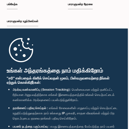
பங்கேற்க
பாராளுமன்ற நேரலை
பாராளுமன்ற உறுப்பினர்கள்
முதற்பக்கம்
கௌரவ சட்டத்தரணி அநுராத ஜயரத்ன, பா.உ.
உறுப்பினர்
பாராளுமன்ற கையடக்க செயலி
உங்கள் அந்தரங்கத்தை நாம் மதிக்கிறோம்
"சரி" என்பதைக் கிளிக் செய்வதன் மூலம், பின்வருவனவற்றை நீங்கள்
ஏற்றுக் கொள்கிறீர்கள்:
அமர்வு கண்காணிப்பு (Session Tracking):
மென்மையான மற்றும் தனிப்பட்ட
ரீதியான அனுபவத்திற்காக எங்கள் இணையத்தளத்தில் உங்கள் செயற்பாட்டைக்
எம்மை பின்தொடர்க :
கண்காணிக்க அமர்வுகளைப் பயன்படுத்துகிறோம்.
தரவினைப் பதிவு செய்தல் :
எங்கள் சேவைகளின் பாதுகாப்பு மற்றும் செயற்பாட்டை
விருதுகள்
உறுதிப்படுத்துவதற்காக நாம் உங்களது IP முகவரி, சாதன விவரங்கள் மற்றும் பிற
தொடர்புடைய தரவை நாங்கள் பதிவு செய்கிறோம்.
கௌரவ ஜீ.ஜீ. பொன்னம்பலம், பா.உ.
உறுப்பினர்
பயனர் நடத்தை பகுப்பாய்வு :
எமது இணையத்தளத்தை மேம்படுத்த நாம் பயனர்