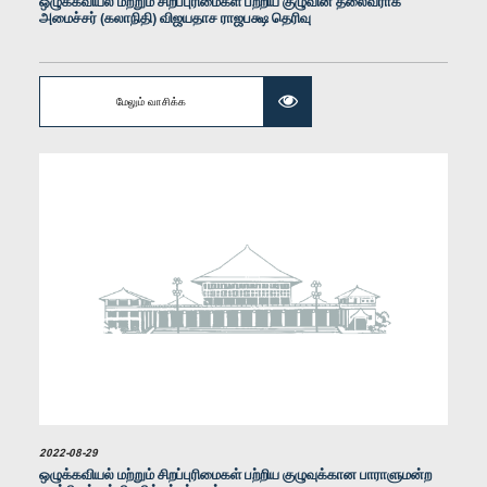
ஒழுக்கவியல் மற்றும் சிறப்புரிமைகள் பற்றிய குழுவின் தலைவராக
அமைச்சர் (கலாநிதி) விஜயதாச ராஜபக்ஷ தெரிவு
மேலும் வாசிக்க
கௌரவ ஆர். எம். ரஞ்சித் மத்தும பண்டார, பா.உ.
உறுப்பினர்
கௌரவ (திருமதி) சட்டத்தரணி தலதா அதுகோரல, பா.உ.
2022-08-29
உறுப்பினர்
ஒழுக்கவியல் மற்றும் சிறப்புரிமைகள் பற்றிய குழுவுக்கான பாராளுமன்ற