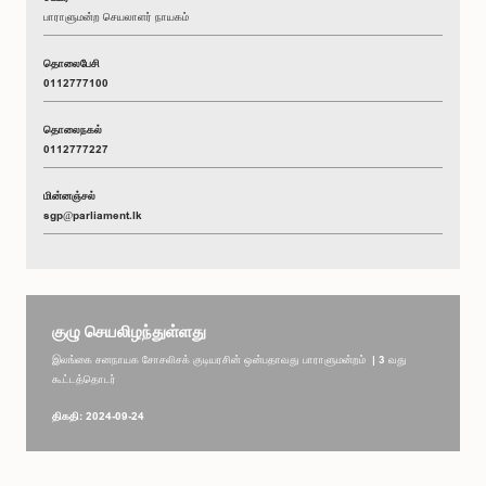
பாராளுமன்ற செயலாளர் நாயகம்
தொலைபேசி
0112777100
தொலைநகல்
0112777227
மின்னஞ்சல்
sgp@parliament.lk
குழு செயலிழந்துள்ளது
இலங்கை சனநாயக சோசலிசக் குடியரசின் ஒன்பதாவது பாராளுமன்றம் | 3 வது
கூட்டத்தொடர்
திகதி: 2024-09-24