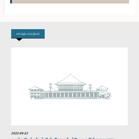
கௌரவ டலஸ் அழகப்பெரும, பா.உ.
உறுப்பினர்
சமீபத்திய செய்திகள்
கௌரவ கபீர் ஹஷீம், பா.உ.
உறுப்பினர்
2022-09-23