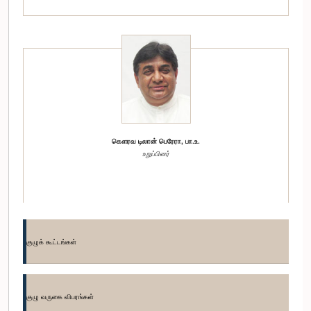
கௌரவ டிலான் பெரேரா, பா.உ.
உறுப்பினர்
குழுக் கூட்டங்கள்
குழு வருகை விபரங்கள்