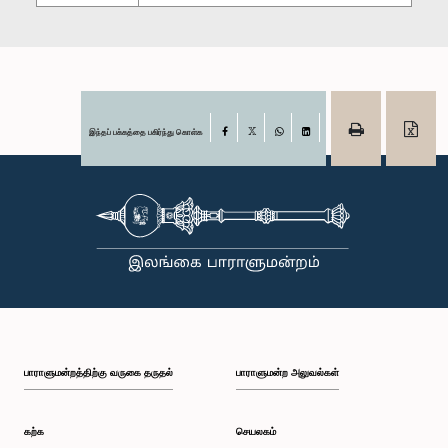
இந்தப் பக்கத்தை பகிர்ந்து கொள்க
Facebook
X
WhatsApp
LinkedIn
பாராளுமன்றத்திற்கு வருகை தருதல்
பாராளுமன்ற அலுவல்கள்
கற்க
செயலகம்