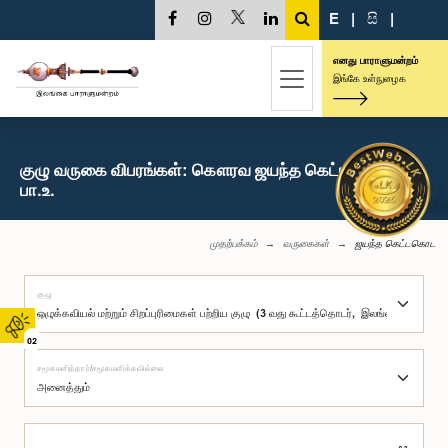
E
|
සි
|
எனது பாராளுமன்றம்
இங்கே உள்நுழைக
குழு வருகை விபரங்கள்: கௌரவ ஜயந்த கெட்டகொட,
பா.உ.
முதற்பக்கம்
வருகைகள்
ஜயந்த கெட்டகொட
குழு
02
சமூகமளித்தார்/சமூகமளிக்கவில்லை