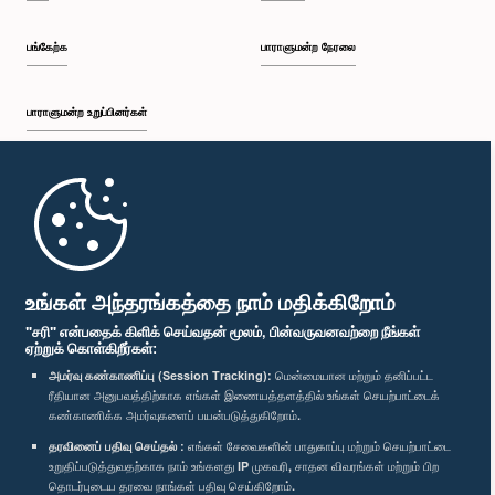
பங்கேற்க
பாராளுமன்ற நேரலை
பாராளுமன்ற உறுப்பினர்கள்
முதற்பக்கம்
பாராளுமன்ற கையடக்க செயலி
உங்கள் அந்தரங்கத்தை நாம் மதிக்கிறோம்
"சரி" என்பதைக் கிளிக் செய்வதன் மூலம், பின்வருவனவற்றை நீங்கள்
ஏற்றுக் கொள்கிறீர்கள்:
அமர்வு கண்காணிப்பு (Session Tracking):
மென்மையான மற்றும் தனிப்பட்ட
ரீதியான அனுபவத்திற்காக எங்கள் இணையத்தளத்தில் உங்கள் செயற்பாட்டைக்
எம்மை பின்தொடர்க :
கண்காணிக்க அமர்வுகளைப் பயன்படுத்துகிறோம்.
தரவினைப் பதிவு செய்தல் :
எங்கள் சேவைகளின் பாதுகாப்பு மற்றும் செயற்பாட்டை
விருதுகள்
உறுதிப்படுத்துவதற்காக நாம் உங்களது IP முகவரி, சாதன விவரங்கள் மற்றும் பிற
தொடர்புடைய தரவை நாங்கள் பதிவு செய்கிறோம்.