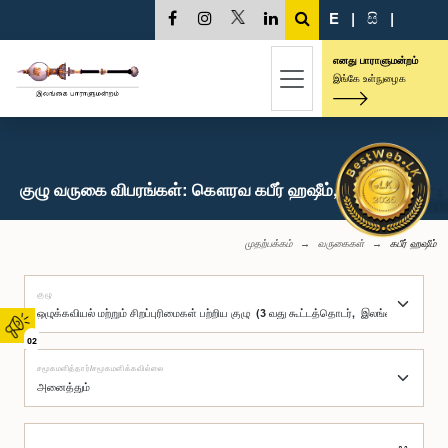
E
|
සි
|
எனது பாராளுமன்றம்
இங்கே உள்நுழைக
குழு வருகை விபரங்கள்: கௌரவ கபீர் ஹஷீம், பா.உ.
முதற்பக்கம்
வருகைகள்
கபீர் ஹஷீம்
குழு
02
சமூகமளித்தார்/சமூகமளிக்கவில்லை