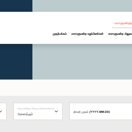
பாராளுமன்றத்
முதற்பக்கம்
பாராளுமன்ற உறுப்பினர்கள்
பாராளுமன்ற அலுவ
சமூகமளித்தார்/சமூகமளிக்கவில்லை
திகதி முதல் (YYYY-MM-DD)