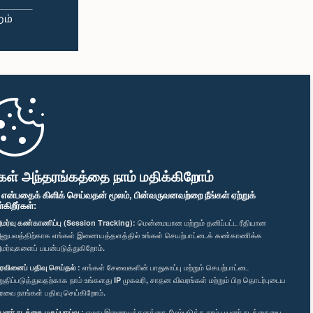
கள் அந்தரங்கத்தை நாம் மதிக்கிறோம்
" என்பதைக் கிளிக் செய்வதன் மூலம், பின்வருவனவற்றை நீங்கள் ஏற்றுக்
ிறீர்கள்:
மர்வு கண்காணிப்பு (Session Tracking):
மென்மையான மற்றும் தனிப்பட்ட ரீதியான
னுபவத்திற்காக எங்கள் இணையத்தளத்தில் உங்கள் செயற்பாட்டைக் கண்காணிக்க
மர்வுகளைப் பயன்படுத்துகிறோம்.
ரவினைப் பதிவு செய்தல் :
எங்கள் சேவைகளின் பாதுகாப்பு மற்றும் செயற்பாட்டை
றுதிப்படுத்துவதற்காக நாம் உங்களது IP முகவரி, சாதன விவரங்கள் மற்றும் பிற தொடர்புடைய
ரவை நாங்கள் பதிவு செய்கிறோம்.
யனர் நடத்தை பகுப்பாய்வு :
எமது இணையத்தளத்தை மேம்படுத்த நாம் பயனர் நடத்தையை