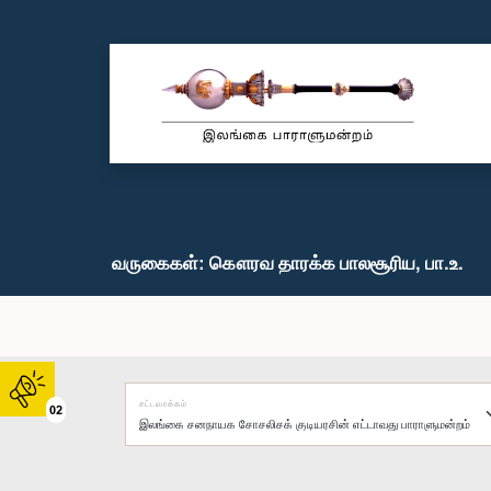
வருகைகள்: கௌரவ தாரக்க பாலசூரிய, பா.உ.
சட்டவாக்கம்
02