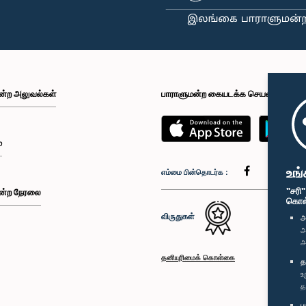
ன்ற அலுவல்கள்
பாராளுமன்ற கையடக்க செயலி
்
உங்
எம்மை பின்தொடர்க :
"சரி
ன்ற நேரலை
கொள்க
விருதுகள்
அ
அ
அ
தனியுரிமைக் கொள்கை
த
உ
த
ப