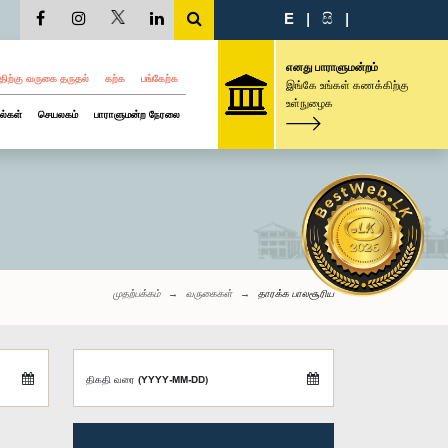
E
|
සි
|
எனது பாராளுமன்றம்
திற்கு வருகை தருதல்
கற்க
பங்கேற்க
இங்கே உங்கள் கணக்கிற்கு
உள்நுழைக
ல்கள்
செயலகம்
பாராளுமன்ற நேரலை
முதற்பக்கம்
வருகைகள்
தாரக்க பாலசூரிய
திகதி வரை (YYYY-MM-DD)