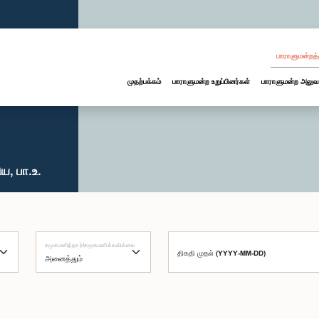
பாராளுமன்றத்
முதற்பக்கம்
பாராளுமன்ற உறுப்பினர்கள்
பாராளுமன்ற அலுவ
ய, பா.உ.
சமூகமளித்தார்/சமூகமளிக்கவில்லை
திகதி முதல் (YYYY-MM-DD)