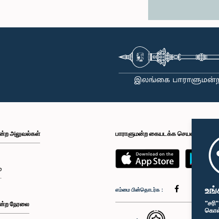
ன்ற அலுவல்கள்
பாராளுமன்ற கையடக்க செயலி
்
உங்
எம்மை பின்தொடர்க :
"சரி
ன்ற நேரலை
கொள்க