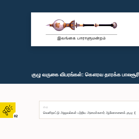
குழு வருகை விபரங்கள்: கௌரவ தாரக்க பாலசூரி
குழு
02