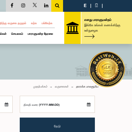
E
|
සි
|
எனது பாராளுமன்றம்
திற்கு வருகை தருதல்
கற்க
பங்கேற்க
இங்கே உங்கள் கணக்கிற்கு
உள்நுழைக
ல்கள்
செயலகம்
பாராளுமன்ற நேரலை
முதற்பக்கம்
வருகைகள்
தாரக்க பாலசூரிய
திகதி வரை (YYYY-MM-DD)
தேடு