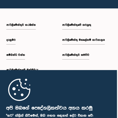
පාර්ලි‌මේන්තුව නරඹන්න
පාර්ලිමේන්තුවේ කටයුතු
දැනුමට
පාර්ලිමේන්තු මහලේකම් කාර්යාලය
සම්බන්ධ වන්න
පාර්ලිමේන්තුව සජීවීව
පාර්ලි‌මේන්තුවේ මන්ත්‍රීවරු
මුල් පිටුව
පාර්ලිමේන්තු ජංගම යෙදුම
අපි ඔබගේ පෞද්ගලිකත්වය අගය කරමු
"හරි" ක්ලික් කිරීමෙන්, ඔබ පහත සඳහන් දේට එකඟ වේ: