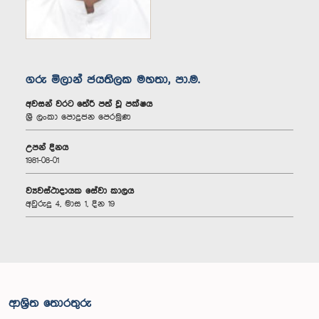
ගරු මිලාන් ජයතිලක මහතා, පා.ම.
අවසන් වරට තේරී පත් වූ පක්ෂය
ශ්‍රී ලංකා පොදුජන පෙරමුණ
උපන් දිනය
1981-08-01
ව්‍යවස්ථාදායක සේවා කාලය
අවුරුදු 4, මාස 1, දින 19
ආශ්‍රිත තොරතුරු