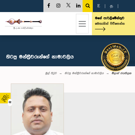
E
|
த
|
මගේ පාර්ලිමේන්තුව
මෙතැනින් පිවිසෙන්න
හිටපු මන්ත්‍රීවරුන්ගේ නාමාවලිය
මුල් පිටුව
හිටපු මන්ත්‍රීවරුන්ගේ නාමාවලිය
මිලාන් ජයතිලක
02