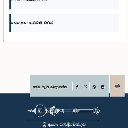
සභාවේ පැමිණීමේ විස්තර
කාරක සභා පැමිණීමේ විස්තර
Facebook
මෙම පිටුව බෙදාගන්න
X
WhatsApp
LinkedIn