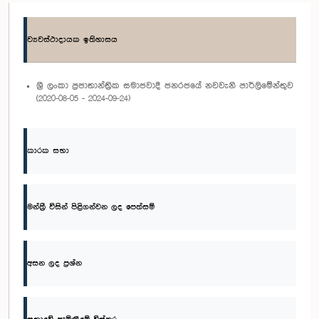
ව්‍යවස්ථාදායක ඉතිහාසය
ශ්‍රී ලංකා ප්‍රජාතාන්ත්‍රික සමාජවාදී ජනරජයේ නවවැනි පාර්ලිමේන්තුව
(2020-08-05 - 2024-09-24)
කාරක සභා
මන්ත්‍රී විසින් පිළිගන්වන ලද පෙත්සම්
අසන ලද ප්‍රශ්න