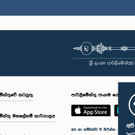
මේන්තුවේ කටයුතු
පාර්ලිමේන්තු ජංගම යෙදුම
මේන්තු මහලේකම් කාර්යාලය
අප
අප හා සම්බන්ධ වී සිටින්න :
"හරි