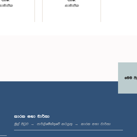
පා.ම.
පා.ම.
සාමාජික
සාමාජික
මෙම පි
කාරක සභා වාර්තා
මුල් පිටුව
පාර්ලිමේන්තුවේ කටයුතු
කාරක සභා වාර්තා