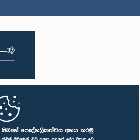
ි ඔබගේ පෞද්ගලිකත්වය අගය කරමු
" ක්ලික් කිරීමෙන්, ඔබ පහත සඳහන් දේට එකඟ වේ: