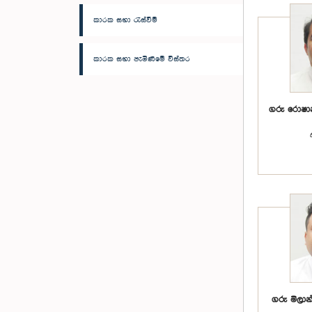
කාරක සභා රැස්වීම්
කාරක සභා පැමිණීමේ විස්තර
ගරු රොෂා
ගරු මිලා