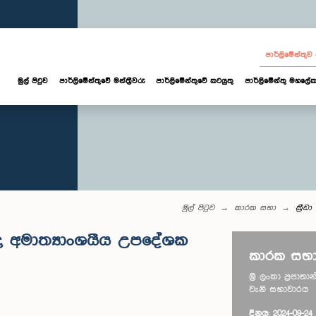
පාර්ලි‌මේන්තු
මුල් පිටුව
පාර්ලි‌මේන්තුවේ මන්ත්‍රීවරු
පාර්ලිමේන්තුවේ කටයුතු
පාර්ලිමේන්තු මහලේක
මුල් පිටුව
කාරක සභා
ක්‍ර
බඳ අමාත්‍යාංශයීය උපදේශක
කාරක සභා
ශ්‍රී ලංකා ප්‍රජ
වැනි සභාවාරය
දිනය: 2024-09-24