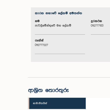
කාරක සභා‌වේ ලේකම් අමතන්න
නම
දුරකථන
පාර්ලිමේන්තුවේ මහ ලේකම්
0112777100
ෆැක්ස්
0112777227
ආශ්‍රිත තොරතුරු
සාමාජිකයින්