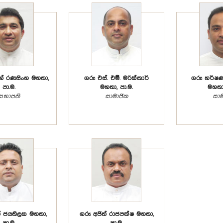
න් රණසිංහ මහතා,
ගරු එස්. එම්. මරික්කාර්
ගරු හර්ෂ
පා.ම.
මහතා, පා.ම.
මහතා,
සභාපති
සාමාජික
සාම
න් ජයතිලක මහතා,
ගරු අජිත් රාජපක්ෂ මහතා,