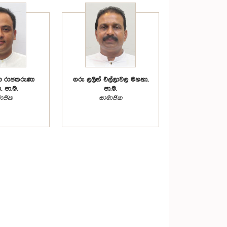
ණ රාජකරුණා
ගරු ලලිත් එල්ලාවල මහතා,
 පා.ම.
පා.ම.
ාජික
සාමාජික