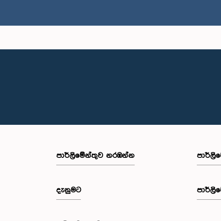
පාර්ලි‌මේන්තුව නරඹන්න
පාර්ලි
දැනුමට
පාර්ලි