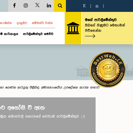
E
|
த
|
මගේ පාර්ලිමේන්තුව
ව නරඹන්න
දැනුමට
සම්බන්ධ වන්න
ඔබගේ ගිණුමට මෙතැනින්
පිවිසෙන්න
ම් කාර්යාලය
පාර්ලිමේන්තුව සජීවීව
ීඩා හා යෞවන කටයුතු පිළිබඳ අමාත්‍යාංශයීය උපදේශක කාරක සභාව
ව අහෝසි වී ඇත
ාතාන්ත්‍රික සමාජවාදී ජනරජයේ නවවැනි පාර්ලිමේන්තුව | 2