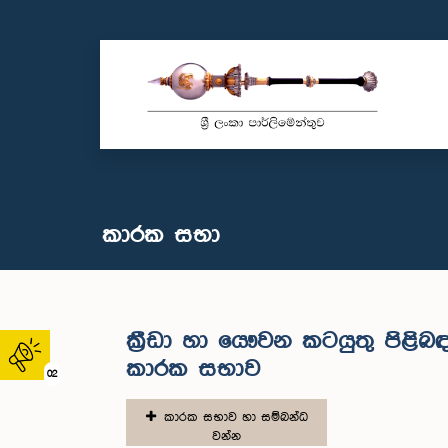
කාරක සභා
ක්‍රීඩා හා යෞවන කටයුතු පිළි
කාරක සභාව
02
කාරක සභාව හා සම්බන්ධ
වන්න