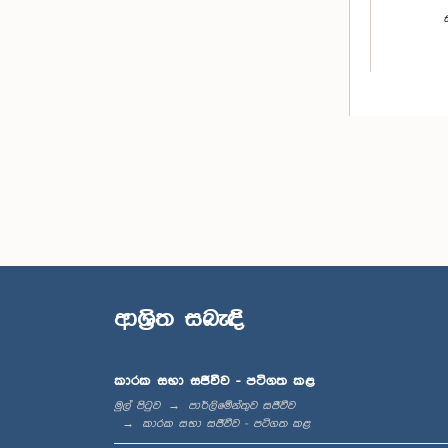
ආශ්‍රිත සබැඳි
කාරක සභා සජීවීව - පටිගත කළ
මුල් පිටුව
පාර්ලිමේන්තුව සජීවීව
කාරක සභා සජීවීව - පටිගත කළ