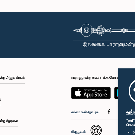
ன்ற அலுவல்கள்
பாராளுமன்ற கையடக்க செயலி
்
உங்
எம்மை பின்தொடர்க :
"சரி
ன்ற நேரலை
கொள்க
விருதுகள்
அ