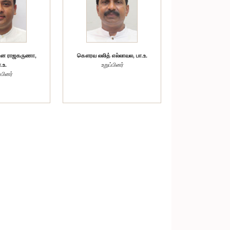
ன ராஜகருணா,
கௌரவ லலித் எல்லாவல, பா.உ.
.உ.
உறுப்பினர்
்பினர்