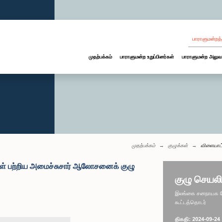
பாராளுமன்றத்
முதற்பக்கம்
பாராளுமன்ற உறுப்பினர்கள்
பாராளுமன்ற அலுவ
முதற்பக்கம்
குழுக்கள்
விளையாட்
ள் பற்றிய அமைச்சுசார் ஆலோசனைக் குழு
குழு செயலி
இலங்கை சனநாயக சோச
கூட்டத்தொடர்
திகதி: 2024-09-24