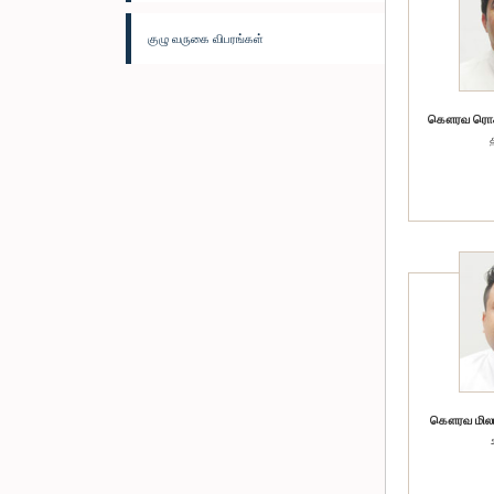
குழு வருகை விபரங்கள்
கௌரவ ரொசா
கௌரவ மிலான