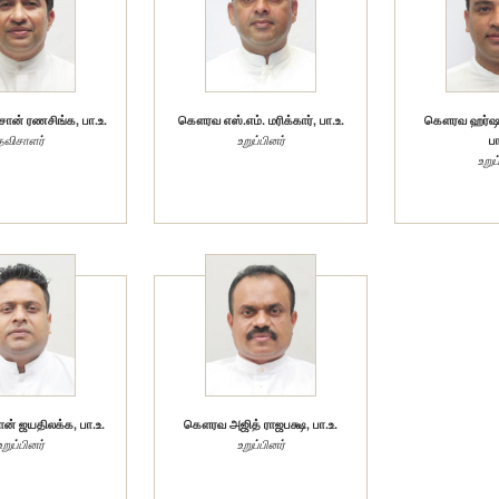
ன் ரணசிங்க, பா.உ.
கௌரவ எஸ்.எம். மரிக்கார், பா.உ.
கௌரவ ஹர்ஷ
தவிசாளர்
உறுப்பினர்
பா
உறுப
் ஜயதிலக்க, பா.உ.
கௌரவ அஜித் ராஜபக்ஷ, பா.உ.
உறுப்பினர்
உறுப்பினர்