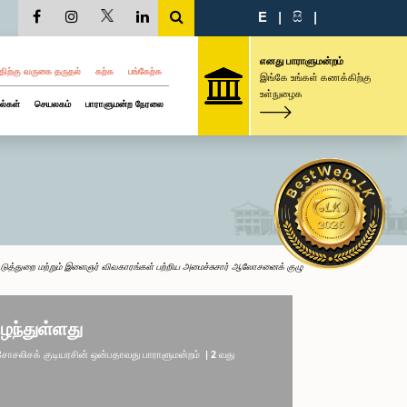
E
|
සි
|
எனது பாராளுமன்றம்
திற்கு வருகை தருதல்
கற்க
பங்கேற்க
இங்கே உங்கள் கணக்கிற்கு
உள்நுழைக
ல்கள்
செயலகம்
பாராளுமன்ற நேரலை
டுத்துறை மற்றும் இளைஞர் விவகாரங்கள் பற்றிய அமைச்சுசார் ஆலோசனைக் குழு
ழந்துள்ளது
லிசக் குடியரசின் ஒன்பதாவது பாராளுமன்றம் | 2 வது