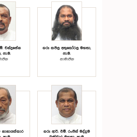
්. චන්ද්‍රසේන
ගරු කපිල අතුකෝරල මහතා,
 පා.ම.
පා.ම.
ාජික
සාමාජික
ව නානායක්කාර
ගරු ආර්. එම්. රංජිත් මද්දුම