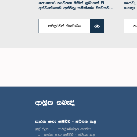
පොහොර භාවිතය මගින් ලබාගත් වී
ජෛව, 
අස්වැන්නෙහි අස්වනු සමීක්ෂණ වැඩසටහන
යොදා 
සඳහා...
ආංශික..
තවදුරටත් කියවන්න
ත
ආශ්‍රිත සබැඳි
කාරක සභා සජීවීව - පටිගත කළ
මුල් පිටුව
පාර්ලිමේන්තුව සජීවීව
කාරක සභා සජීවීව - පටිගත කළ