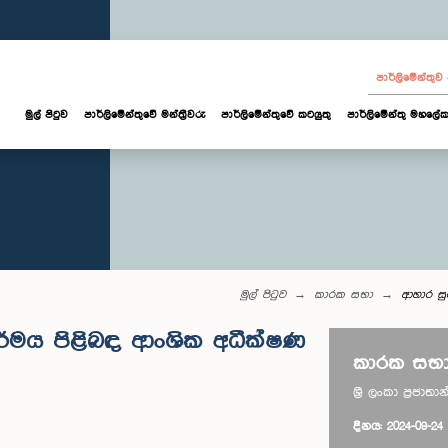
පාර්ලි‌මේන්තු
මුල් පිටුව
පාර්ලි‌මේන්තුවේ මන්ත්‍රීවරු
පාර්ලිමේන්තුවේ කටයුතු
පාර්ලිමේන්තු මහලේක
මුල් පිටුව
කාරක සභා
ආහාර සු
ර්මය පිළිබඳ ආංශික අධීක්ෂණ
කාරක සභා
ශ්‍රී ලංකා ප්‍රජ
දිනය: 2024-09-24