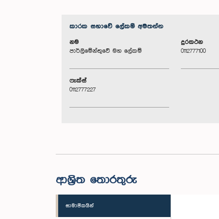
කාරක සභා‌වේ ලේකම් අමතන්න
නම
දුරකථන
පාර්ලිමේන්තුවේ මහ ලේකම්
0112777100
ෆැක්ස්
0112777227
ආශ්‍රිත තොරතුරු
සාමාජිකයින්