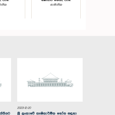
 පා.ම.
බණ්ඩාර මහතා, පා.ම.
ාජික
සාමාජික
ගරු සී. බී. රත්නායක මහතා,
ෙල්සන් මහතා,
පා.ම.
.ම.
සාමාජික
ාජික
2023-12-20
ත්තියට
ශ්‍රී ලංකාවේ කෘෂිකාර්මික භෝග සඳහා