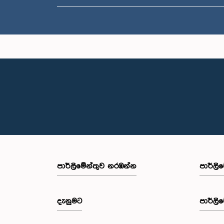
පාර්ලි‌මේන්තුව නරඹන්න
පාර්ලි
දැනුමට
පාර්ලි