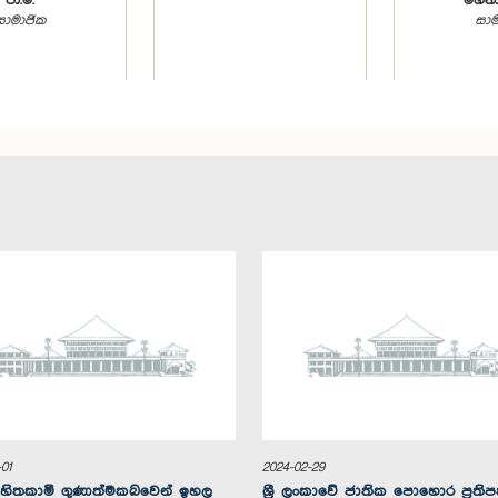
පා.ම.
මහතා,
සාමාජික
සාම
 වෙදආරච්චි මහතා,
ගරු ගෝවින්දන් කරුණාකරම්
ගරු කිංස් න
පා.ම.
මහතා, පා.ම.
පා
සාමාජික
සාමාජික
සාම
01
2024-02-29
 හිතකාමී ගුණාත්මකබවෙන් ඉහල
ශ්‍රී ලංකාවේ ජාතික පොහොර ප්‍රතිප