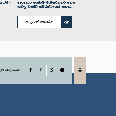
තුයි -
පොහොර යෙදීමේ වැඩසටහනට අදාළ
ගැටලු විසදීම සම්බන්ධයෙන් ආහාර...
තවදුරටත් කියවන්න
X
Facebook
WhatsApp
LinkedIn
ටුව බෙදාගන්න