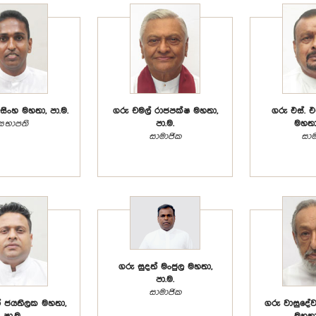
රසිංහ මහතා, පා.ම.
ගරු චමල් රාජපක්ෂ මහතා,
ගරු එස්. එම
සභාපති
පා.ම.
මහතා,
සාමාජික
සාම
ගරු සුදත් මංජුල මහතා,
පා.ම.
සාමාජික
න් ජයතිලක මහතා,
ගරු වාසුදේ