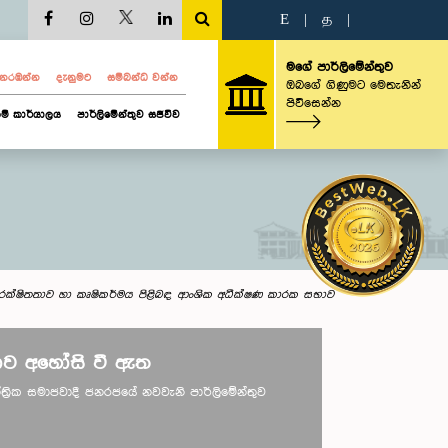
E
|
த
|
මගේ පාර්ලිමේන්තුව
ව නරඹන්න
දැනුමට
සම්බන්ධ වන්න
ඔබගේ ගිණුමට මෙතැනින්
පිවිසෙන්න
ම් කාර්යාලය
පාර්ලිමේන්තුව සජීවීව
රක්ෂිතතාව හා කෘෂිකර්මය පිළිබඳ ආංශික අධීක්ෂණ කාරක සභාව
ව අහෝසි වී ඇත
ාතාන්ත්‍රික සමාජවාදී ජනරජයේ නවවැනි පාර්ලිමේන්තුව