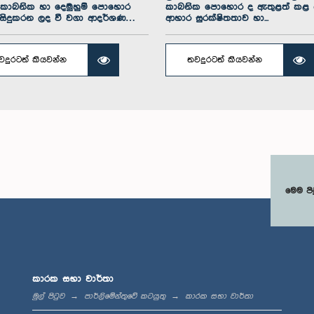
කාබනික හා දෙමුහුම් පොහොර
කාබනික පොහොර ද ඇතුළත් කළ යු
සිදුකරන ලද වී වගා ආදර්ශණ
ආහාර සුරක්ෂිතතාව හා...
.
වදුරටත් කියවන්න
තවදුරටත් කියවන්න
මෙම පි
කාරක සභා වාර්තා
මුල් පිටුව
පාර්ලිමේන්තුවේ කටයුතු
කාරක සභා වාර්තා