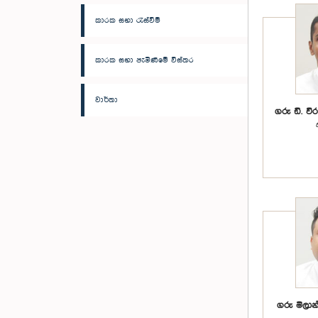
කාරක සභා රැස්වීම්
කාරක සභා පැමිණීමේ විස්තර
වාර්තා
ගරු ඩී. වී
ගරු මිලා