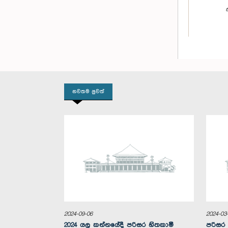
නවතම පුවත්
ගරු දිලිප්
2024-09-06
2024-03-
2024 යල කන්නයේදී පරිසර හිතකාමී
පරිසර