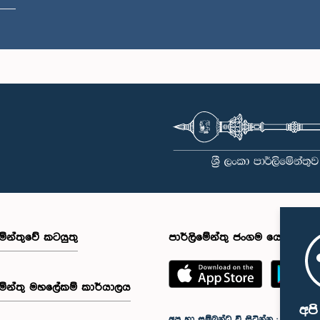
මේන්තුවේ කටයුතු
පාර්ලිමේන්තු ජංගම යෙදුම
මේන්තු මහලේකම් කාර්යාලය
අප
අප හා සම්බන්ධ වී සිටින්න :