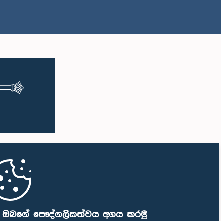
ි ඔබගේ පෞද්ගලිකත්වය අගය කරමු