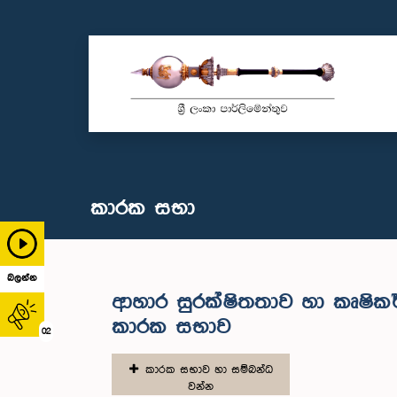
කාරක සභා
බලන්න
ආහාර සුරක්ෂිතතාව හා කෘෂික
කාරක සභාව
02
කාරක සභාව හා සම්බන්ධ
වන්න