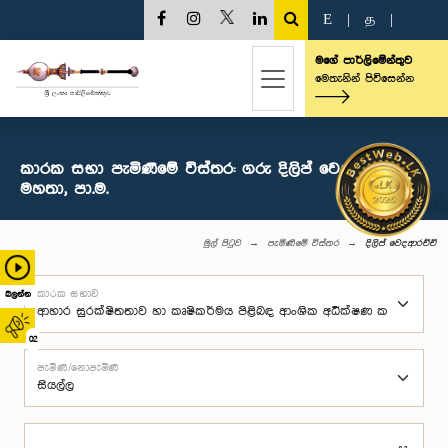
E
|
த
|
මගේ පාර්ලිමේන්තුව
මෙතැනින් පිවිසෙන්න
කාරක සභා පැමිණීමේ විස්තර: ගරු දිලිප් වෙදආරච්චි
මහතා, පා.ම.
මුල් පිටුව
පැමිණීමේ විස්තර
දිලිප් වෙදආරච්චි
කාරක සභාව
බලන්න
02
පැමිණි/නොපැමිණි