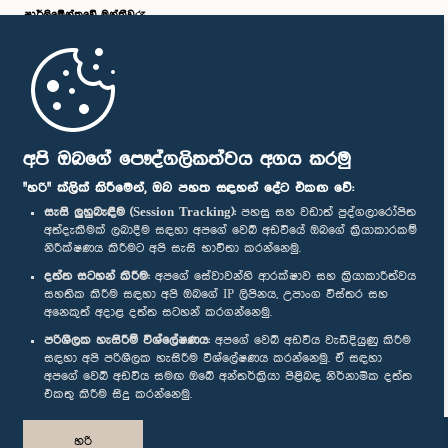
පාර්ලි‌මේන්තුවේ මන්ත්‍රීවරු
මුල් පිටුව
පාර්ලිමේන්තු ජංගම යෙදුම
අපි ඔබගේ පෞද්ගලිකත්වය අගය කරමු
"හරි" ක්ලික් කිරීමෙන්, ඔබ පහත සඳහන් දේට එකඟ වේ:
සැසි ලුහුබැඳීම (Session Tracking):
පහසු සහ වඩාත් පුද්ගලාරෝපිත
අත්දැකීමක් ලබාදීම සඳහා අපගේ වෙබ් අඩවියේ ඔබගේ ක්‍රියාකාරකම්
නිරීක්ෂණය කිරීමට අපි සැසි භාවිතා කරන්නෙමු.
අප හා සම්බන්ධ වී සිටින්න :
දත්ත සටහන් කිරීම:
අපගේ සේවාවන්හි ආරක්ෂාව සහ ක්‍රියාකාරීත්වය
සහතික කිරීම සඳහා අපි ඔබගේ IP ලිපිනය, උපාංග විස්තර සහ
අනෙකුත් අදාළ දත්ත සටහන් කරගන්නෙමු.
සම්මාන
පරිශීලක හැසිරීම් විශ්ලේෂණය:
අපගේ වෙබ් අඩවිය වැඩිදියුණු කිරීම
සඳහා අපි පරිශීලක හැසිරීම විශ්ලේෂණය කරන්නෙමු. ඒ සඳහා
අපගේ වෙබ් අඩවිය සමඟ ඔබේ අන්තර්ක්‍රියා පිළිබඳ නිර්නාමික දත්ත
පෞද්ගලිකත්ව ප්‍රතිපත්තිය
එකතු කිරීම සිදු කරන්නෙමු.
© ශ්‍රී ලංකා පාර්ලි‌මේන්තුව.
හරි