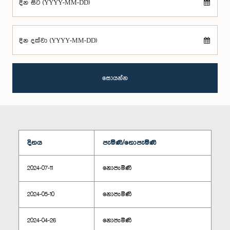
දින සිට (YYYY-MM-DD)
දින දක්වා (YYYY-MM-DD)
සොයන්න
දිනය
පැමිණි/නොපැමිණි
2024-07-11
නොපැමිණි
2024-05-10
නොපැමිණි
2024-04-26
නොපැමිණි