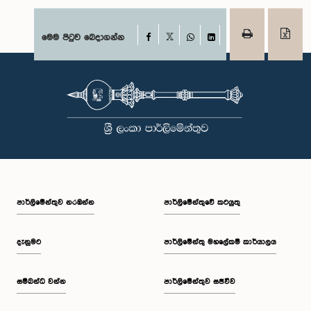
Facebook
මෙම පිටුව බෙදාගන්න
X
WhatsApp
LinkedIn
පාර්ලි‌මේන්තුව නරඹන්න
පාර්ලිමේන්තුවේ කටයුතු
දැනුමට
පාර්ලිමේන්තු මහලේකම් කාර්යාලය
සම්බන්ධ වන්න
පාර්ලිමේන්තුව සජීවීව