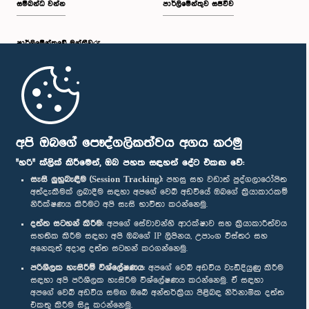
සම්බන්ධ වන්න
පාර්ලිමේන්තුව සජීවීව
පාර්ලි‌මේන්තුවේ මන්ත්‍රීවරු
මුල් පිටුව
පාර්ලිමේන්තු ජංගම යෙදුම
අපි ඔබගේ පෞද්ගලිකත්වය අගය කරමු
"හරි" ක්ලික් කිරීමෙන්, ඔබ පහත සඳහන් දේට එකඟ වේ:
සැසි ලුහුබැඳීම (Session Tracking):
පහසු සහ වඩාත් පුද්ගලාරෝපිත
අත්දැකීමක් ලබාදීම සඳහා අපගේ වෙබ් අඩවියේ ඔබගේ ක්‍රියාකාරකම්
නිරීක්ෂණය කිරීමට අපි සැසි භාවිතා කරන්නෙමු.
අප හා සම්බන්ධ වී සිටින්න :
දත්ත සටහන් කිරීම:
අපගේ සේවාවන්හි ආරක්ෂාව සහ ක්‍රියාකාරීත්වය
සහතික කිරීම සඳහා අපි ඔබගේ IP ලිපිනය, උපාංග විස්තර සහ
අනෙකුත් අදාළ දත්ත සටහන් කරගන්නෙමු.
සම්මාන
පරිශීලක හැසිරීම් විශ්ලේෂණය:
අපගේ වෙබ් අඩවිය වැඩිදියුණු කිරීම
සඳහා අපි පරිශීලක හැසිරීම විශ්ලේෂණය කරන්නෙමු. ඒ සඳහා
අපගේ වෙබ් අඩවිය සමඟ ඔබේ අන්තර්ක්‍රියා පිළිබඳ නිර්නාමික දත්ත
පෞද්ගලිකත්ව ප්‍රතිපත්තිය
එකතු කිරීම සිදු කරන්නෙමු.