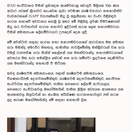
IFAD සංවිධානය විසින් ලබාදෙන ඇමෙරිකානු ඩොලර් මිලියන 10ක ණය
ආධාර යටතේ ක්‍රියාවට නැංවෙන කුඩා පරිමාණ කෘෂි-ව්‍යාපාර සහභාගීත්ව
වැඩසටහනේ (SAPP ව්‍යාපෘතියේ) සිදු වූ අක්‍රමිකතා හා වංචා පිළිබඳව
කාරක සභාවේ අවධානය යොමු වූ අතර මේ පිළිබඳ පූර්ණ විමර්ෂණයක්
සිදු කර වාර්තාවක් කාරක සභාවට ඉදිරිපත් කරන ලෙස සභාපතිවරයා
විසින් අමාත්‍යාංශ ලේකම්වරයාට උපදෙස් දෙන ලදී.
මේ අවස්ථාව සඳහා කාරක සභා සභාපතිවරයාගේ ආරාධනය මත අමාත්‍ය
ගරු මහින්ද අමරවීර මහතාද, සාමාජික පාර්ලිමේන්තු මන්ත්‍රීවරුන් වන ගරු
චමල් රාජපක්ෂ, ගරු කින්ස් නෙල්සන් යන මහත්වරුන්ද, සභාපතිවරයාගේ
අවසරය මත ගරු සමන්ප්‍රිය හේරත් සහ ගරු (මේජර්) සුදර්ශන දෙණිපිටිය
යන මහත්වරුන්ද සහභාගී වී සිටියහ.
තවද කෘෂිකර්ම අමාත්‍යාංශය, පළාත් කෘෂිකර්ම අමාත්‍යාංශය,
විගණකාධිපති දෙපාර්තමේන්තුව, කෘෂිකර්ම දෙපාර්තමේන්තුව, ගොවිජන
සංවර්ධන දෙපාර්තමේන්තුව, ජාතික පොහොර ලේකම් කාර්යාලය,
පොහොර සංවිධානවල නියෝජිතයින්, ජාතික මූලික අධ්‍යයන ආයතනය යන
ආයතනවල නිලධාරීන් හා ආංශික අධීක්ෂණ කාරකසභාවලට පත් කරන
ලද තරුණ නියෝජිතයින්ද මේ සඳහා සහභාගී වූහ.