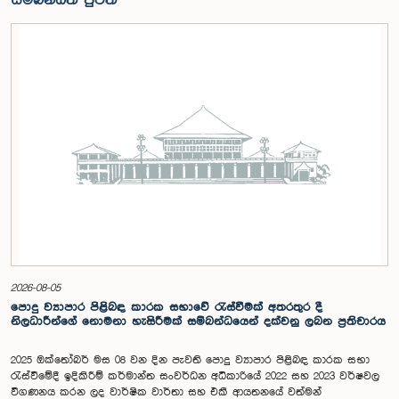
සම්බන්ධිත පුවත්
2026-08-05
පොදු ව්‍යාපාර පිළිබඳ කාරක සභාවේ රැස්වීමක් අතරතුර දී
නිලධාරීන්ගේ නොමනා හැසිරීමක් සම්බන්ධයෙන් දක්වනු ලබන ප්‍රතිචාරය
2025 ඔක්තෝබර් මස 08 වන දින පැවති පොදු ව්‍යාපාර පිළිබඳ කාරක සභා
රැස්වීමේදී ඉදිකිරීම් කර්මාන්ත සංවර්ධන අධිකාරියේ 2022 සහ 2023 වර්ෂවල
විගණනය කරන ලද වාර්ෂික වාර්තා සහ එකී ආයතනයේ වත්මන්