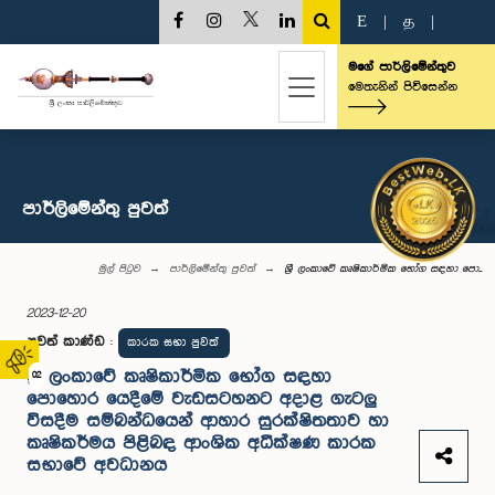
E
|
த
|
මගේ පාර්ලිමේන්තුව
මෙතැනින් පිවිසෙන්න
පාර්ලි‌මේන්තු පුවත්
මුල් පිටුව
පාර්ලි‌මේන්තු පුවත්
ශ්‍රී ලංකාවේ කෘෂිකාර්මික භෝග සඳහා පො...
2023-12-20
පුවත් කාණ්ඩ
:
කාරක සභා පුවත්
ශ්‍රී ලංකාවේ කෘෂිකාර්මික භෝග සඳහා
02
පොහොර යෙදීමේ වැඩසටහනට අදාළ ගැටලු
විසදීම සම්බන්ධයෙන් ආහාර සුරක්ෂිතතාව හා
කෘෂිකර්මය පිළිබඳ ආංශික අධීක්ෂණ කාරක
සභාවේ අවධානය