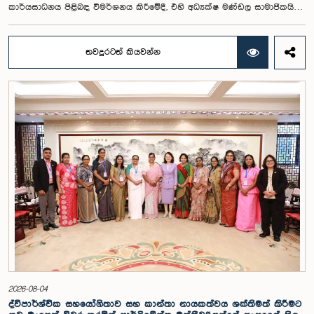
කාර්යසාධනය පිළිබඳ විමර්ශනය කිරීමේදී, එහි අධ්‍යක්ෂ මණ්ඩල සාමාජිකයින්
දෙදෙනෙකුගේ හැසිරීම පිළිබඳව පොදු ව්‍යාපාර පිළිබඳ කාරක සභාවේ
අවධානය යොමු ව තිබේ. මෙම රැස්වීම සඳහා සහභාගී වූ නිලධාරීන් අතරින්
එක් අයෙකු, පාර්ලිමේන්තු කාරක සභා රැස්වීම් සඳහා සහභාගී වීමේ දී
තවදුරටත් කියවන්න
නිලධාරීන් විසින් තම ඇඳුම් පැළඳුම් සම්බන්ධයෙන් පිළිපැදිය යුතු වන
නිර්නායකයන්ගෙන් බැහැරව, එකී අවස්ථාවට නුසුදුසු ආකාරයෙන් සැරසී
රැස්වීමට සහභාගී වී සිටි බව කාරක සභාව විසින් නිරීක්ෂණය කරන ලදී.
තවද, ඉහත කී නිලධාරීන් දෙදෙනාම පාර්ලිමේන්තු සම්ප්‍රදායට හා
ක්‍රියාපටිපාටියට පටහැනි අයුරින් සභාපතිවරයාගේ පූර්ව අවසරයකින් තොරව
කාරක සභා රැස්වීමෙන් බැහැර ගොස් ඇති බව ද කාරක සභාව විසින් සඳහන්
කරන ලදී. මෙම සිද්ධීන් සම්බන්ධයෙන් පොදු ව්‍යාපාර පිළිබඳ කාරක සභාවේ
සභාපතිවරයා විසින් මතු කරන ලද වරප්‍රසාද පිළිබඳ ගැටළුවට අනුව,
පාර්ලිමේන්තුවට අපහාස කිරීමේ චෝදනාව යටතේ එම නිලධාරීන් දෙදෙනා 2026
පෙබරවාරි මස 17 වැනි දින ආචාරධර්ම හා වරප්‍රසාද පිළිබඳ කාරක සභාව
හමුවේ පෙනී සිටිනු ලැබූ අතර, එහිදී, ඔවුන් විසින් සිය හැසිරීම සම්බන්ධයෙන්
අවංකවම සමාව අයැද සිටින බව සඳහන් කෙරිණි. පාර්ලිමේන්තු කාරක
සභාවල අධිකාරිය, ගෞරවය සහ ස්ථාපිත ක්‍රියාපටිපාටිවලට ගෞරව කිරීමේ
වැදගත්කම පිළිබඳව නිසි අවබෝධයකින් යුතුව තම ක්‍රියාවන්හි බරපතලකම
නිලධාරීන් විසින් අවබෝධ කරගෙන ඇති බව නිරීක්ෂණය කළ ආචාරධර්ම හා
වරප්‍රසාද පිළිබඳ කාරක සභාව සහ පොදු ව්‍යාපාර පිළිබඳ කාරක සභාවේ
සභාපතිවරයා විසින් ඒ පිළිබඳව නිසි පරිදි සලකා බැලීමෙන් අනතුරුව, ඉහත
කී නිලධාරීන්ට සමාව ලබා දෙන ලෙස කරන ලද ඉල්ලීම පිළිගන්නා
ලදී. පාර්ලිමේන්තු කාරක සභා රැස්වීම් සඳහා පෙනී සිටින සියලුම පුද්ගලයන්
2026-08-04
සෑම අවස්ථාවකදීම ඉහළම මට්ටමින් ආචාරධර්ම හා හැසිරීම් අනුගමනය
ද්විපාර්ශ්වික සහයෝගිතාව සහ කාන්තා නායකත්වය ශක්තිමත් කිරීමට
කිරීමත්, පාර්ලිමේන්තු ක්‍රියාපටිපාටීන්ට අනුකූලව කටයුතු කිරීම සහ