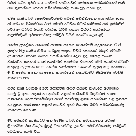
මගින් රෝග අවම කර ගැනීමේ හැකියාවත් පෝෂණය සම්බන්ධයෙන් ඇති
වන ගුණාත්මක භාවය සම්බන්ධයෙන්ද පැහැදිලි කරන ලදී.
තවද කෘෂිකර්ම දෙපාර්තමේන්තුව යටතේ පවත්වාගෙන යනු ලබන පාංශු
පර්යේෂණ මධ්‍යස්ථාන 32ක් මෙරට පවතින බවත් මේවායේ පස් ඉක්මනින්
පරීක්ෂා කිරීමට නියැදි පරීක්ෂා කිරීම සඳහා ඩිජිටල් තාක්ෂණය
හඳුන්වාදීමේ අවශ්‍යතාවයද කමිටුව විසින් පෙන්වා දෙන ලදී.
එසේම ප්‍රාදේශීය වශයෙන් පවතින පසෙහි වෙනස්කම් හදුනාගෙන ඒ ඒ
ප්‍රදේශ වල කෘෂිකාර්මික කටයුතු සඳහා විවිධ පොහොර නිකුත් කිරීමේ
අවශ්‍යතාව කාරක සභාව විසින් පෙන්වා දෙන ලදී. මෙහිදී පැමිණි
නිලධාරීන් සඳහන් කළේ දැනටමත් ප්‍රාදේශීය වශයෙන් මෙම දැනුවත් කිරීමේ
කටයුතු සිදුකරන බවයි. එසේම තාක්ෂණික වශයෙන් දියුණු කළ පොහොර
ඒ ඒ ප්‍රදේශ සඳහා ගැළපෙන ආකාරයෙන් හඳුන්වාදීම පිළිබඳවද මෙහිදී
සාකච්ඡා විය.
තවද කෘෂි ව්‍යාප්ති සේවා ශක්තිමත් කිරීම පිළිබඳ කමිටුවේ අවධානය
යොමු වූ අතර පළාත් හා අන්තර් පළාත් කෘෂිකර්ම නිලධාරීන් හරහා
කෘෂිකර්ම දෙපාර්තමේන්තුව විසින් පවත්වනු ලබන පර්යේෂණ වල ප්‍රගතිය
හා නූතන තාක්ෂණය පළාත් ගොවීන් අතර ව්‍යාප්ත කිරීම සම්බන්ධයෙන්ද
සාකච්ඡා කෙරුණි.
මීට අමතරව කෘෂිකර්ම සහ වැවිලි කර්මාන්ත අමාත්‍යාංශය යටතේ
ක්‍රියාත්මක වන විදේශ මුදල් ව්‍යාපෘතිවල ප්‍රගතිය සම්බන්ධයෙන්ද කමිටුවේ
අවධානය යොමු විය.