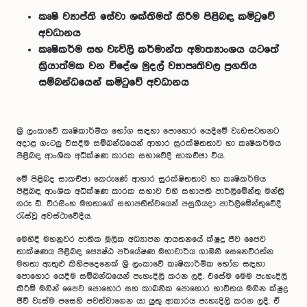
කෘෂි ව්‍යාප්ති සේවා ශක්තිමත් කිරීම පිළිබඳ කමිටුවේ
අවධානය
කෘෂිකර්ම සහ වැවිලි කර්මාන්ත අමාත්‍යාංශය යටතේ
ක්‍රියාත්මක වන විදේශ මුදල් ව්‍යාපෘතිවල ප්‍රගතිය
සම්බන්ධයෙන් කමිටුවේ අවධානය
ශ්‍රී ලංකාවේ කෘෂිකාර්මික භෝග සඳහා පොහොර යෙදීමේ වැඩසටහනට
අදාළ ගැටලු විසදීම සම්බන්ධයෙන් ආහාර සුරක්ෂිතතාව හා කෘෂිකර්මය
පිළිබඳ ආංශික අධීක්ෂණ කාරක සභාවේදී සාකච්ඡා විය.
මේ පිළිබද සාකච්ඡා කෙරුණේ ආහාර සුරක්ෂිතතාව හා කෘෂිකර්මය
පිළිබඳ ආංශික අධීක්ෂණ කාරක සභාව එහි සභාපති පාර්ලිමේන්තු මන්ත්‍රී
ගරු ඩී. වීරසිංහ මහතාගේ සභාපතිත්වයෙන් පසුගියදා පාර්ලිමේන්තුවේදී
රැස්වූ අවස්ථාවේදීය.
‌මෙහිදී මහනුවර ජාතික මූලික අධ්‍යාපන ආයතනයේ ක්ෂුද්‍ර ජීව ජෛව
තාක්ෂණය පිළිබඳ ජ්‍යෙෂ්ඨ පර්යේෂණ මහාචාර්ය ගාමිනී සෙනෙවිරත්න
මහතා ඇතුළු කිහිපදෙනෙක් ශ්‍රී ලංකාවේ කෘෂිකාර්මික භෝග සඳහා
පොහොර යෙදීම සම්බන්ධයෙන් පැහැදිලි කරන ලදී. එසේම මෙම පැහැදිලි
කිරීම් මගින් ජෛව පොහොර සහ කාබනික පොහොර භාවිතය මගින ක්ෂුද්‍ර
ජීවී වැස්ම පසෙහි පවත්වාගෙන යා යුතු ආකාරය පැහැදිලි කරන ලදී. ඒ