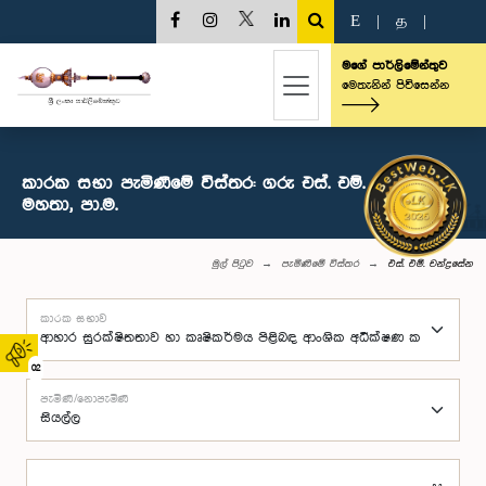
E
|
த
|
මගේ පාර්ලිමේන්තුව
මෙතැනින් පිවිසෙන්න
කාරක සභා පැමිණීමේ විස්තර: ගරු එස්. එම්. චන්ද්‍රසේන
මහතා, පා.ම.
මුල් පිටුව
පැමිණීමේ විස්තර
එස්. එම්. චන්ද්‍රසේන
කාරක සභාව
02
පැමිණි/නොපැමිණි