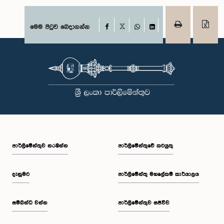
Facebook
මෙම පිටුව බෙදාගන්න
X
WhatsApp
LinkedIn
පාර්ලි‌මේන්තුව නරඹන්න
පාර්ලිමේන්තුවේ කටයුතු
දැනුමට
පාර්ලිමේන්තු මහලේකම් කාර්යාලය
සම්බන්ධ වන්න
පාර්ලිමේන්තුව සජීවීව