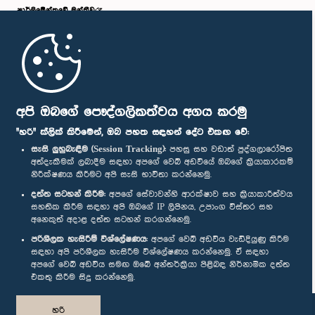
පාර්ලි‌මේන්තුවේ මන්ත්‍රීවරු
මුල් පිටුව
පාර්ලිමේන්තු ජංගම යෙදුම
අපි ඔබගේ පෞද්ගලිකත්වය අගය කරමු
"හරි" ක්ලික් කිරීමෙන්, ඔබ පහත සඳහන් දේට එකඟ වේ:
සැසි ලුහුබැඳීම (Session Tracking):
පහසු සහ වඩාත් පුද්ගලාරෝපිත
අත්දැකීමක් ලබාදීම සඳහා අපගේ වෙබ් අඩවියේ ඔබගේ ක්‍රියාකාරකම්
නිරීක්ෂණය කිරීමට අපි සැසි භාවිතා කරන්නෙමු.
අප හා සම්බන්ධ වී සිටින්න :
දත්ත සටහන් කිරීම:
අපගේ සේවාවන්හි ආරක්ෂාව සහ ක්‍රියාකාරීත්වය
සහතික කිරීම සඳහා අපි ඔබගේ IP ලිපිනය, උපාංග විස්තර සහ
අනෙකුත් අදාළ දත්ත සටහන් කරගන්නෙමු.
සම්මාන
පරිශීලක හැසිරීම් විශ්ලේෂණය:
අපගේ වෙබ් අඩවිය වැඩිදියුණු කිරීම
සඳහා අපි පරිශීලක හැසිරීම විශ්ලේෂණය කරන්නෙමු. ඒ සඳහා
අපගේ වෙබ් අඩවිය සමඟ ඔබේ අන්තර්ක්‍රියා පිළිබඳ නිර්නාමික දත්ත
පෞද්ගලිකත්ව ප්‍රතිපත්තිය
එකතු කිරීම සිදු කරන්නෙමු.
© ශ්‍රී ලංකා පාර්ලි‌මේන්තුව.
හරි