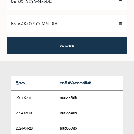
දින සිට (YYYY-MM-DD)
දින දක්වා (YYYY-MM-DD)
සොයන්න
දිනය
පැමිණි/නොපැමිණි
2024-07-11
නොපැමිණි
2024-05-10
නොපැමිණි
2024-04-26
නොපැමිණි