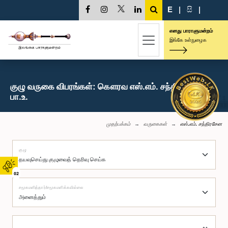
E
|
සි
|
எனது பாராளுமன்றம்
இங்கே உள்நுழைக
குழு வருகை விபரங்கள்: கௌரவ எஸ்.எம். சந்திரசேன,
பா.உ.
முதற்பக்கம்
வருகைகள்
எஸ்.எம். சந்திரசேன
குழு
02
சமூகமளித்தார்/சமூகமளிக்கவில்லை