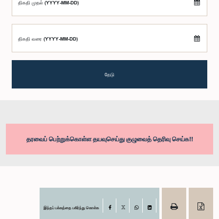
திகதி முதல் (YYYY-MM-DD)
திகதி வரை (YYYY-MM-DD)
தேடு
தரவைப் பெற்றுக்கொள்ள தயவுசெய்து குழுவைத் தெரிவு செய்க!!
இந்தப் பக்கத்தை பகிர்ந்து கொள்க
Facebook
X
WhatsApp
LinkedIn