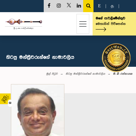
E
|
த
|
මගේ පාර්ලිමේන්තුව
මෙතැනින් පිවිසෙන්න
හිටපු මන්ත්‍රීවරුන්ගේ නාමාවලිය
මුල් පිටුව
හිටපු මන්ත්‍රීවරුන්ගේ නාමාවලිය
සී. බී. රත්නායක
02