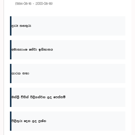
(1994-08-16 - 2000-08-18)
දැරූ තනතුරු
අමාත්‍යාංශ සේවා ඉතිහාසය
කාරක සභා
මන්ත්‍රී විසින් පිළිගන්වන ලද පෙත්සම්
පිළිතුරු දෙන ලද ප්‍රශ්න