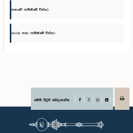
සභාවේ පැමිණීමේ විස්තර
කාරක සභා පැමිණීමේ විස්තර
Facebook
මෙම පිටුව බෙදාගන්න
X
WhatsApp
LinkedIn