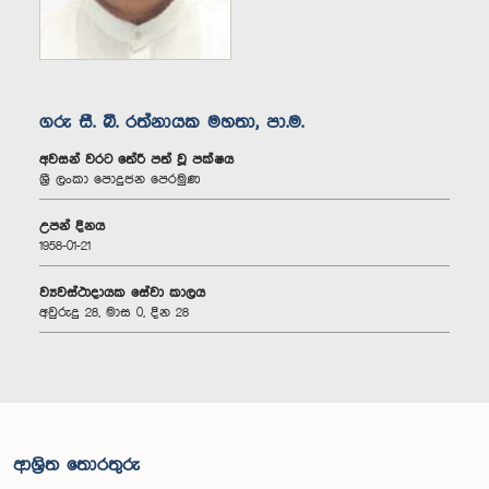
ගරු සී. බී. රත්නායක මහතා, පා.ම.
අවසන් වරට තේරී පත් වූ පක්ෂය
ශ්‍රී ලංකා පොදුජන පෙරමුණ
උපන් දිනය
1958-01-21
ව්‍යවස්ථාදායක සේවා කාලය
අවුරුදු 28, මාස 0, දින 28
ආශ්‍රිත තොරතුරු