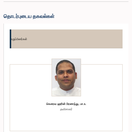
தொடர்புடைய தகவல்கள்
உறுப்பினர்கள்
கௌரவ ஹரின் பிரனாந்து, பா.உ.
தவிசாளர்