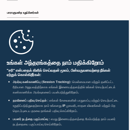
பாராளுமன்ற உறுப்பினர்கள்
முதற்பக்கம்
பாராளுமன்ற கையடக்க செயலி
கௌரவ றோஹண திஸாநாயக்க, பா.உ.
உங்கள் அந்தரங்கத்தை நாம் மதிக்கிறோம்
உறுப்பினர்
"சரி" என்பதைக் கிளிக் செய்வதன் மூலம், பின்வருவனவற்றை நீங்கள்
ஏற்றுக் கொள்கிறீர்கள்:
அமர்வு கண்காணிப்பு (Session Tracking):
மென்மையான மற்றும் தனிப்பட்ட
ரீதியான அனுபவத்திற்காக எங்கள் இணையத்தளத்தில் உங்கள் செயற்பாட்டைக்
எம்மை பின்தொடர்க :
கண்காணிக்க அமர்வுகளைப் பயன்படுத்துகிறோம்.
தரவினைப் பதிவு செய்தல் :
எங்கள் சேவைகளின் பாதுகாப்பு மற்றும் செயற்பாட்டை
விருதுகள்
உறுதிப்படுத்துவதற்காக நாம் உங்களது IP முகவரி, சாதன விவரங்கள் மற்றும் பிற
தொடர்புடைய தரவை நாங்கள் பதிவு செய்கிறோம்.
பயனர் நடத்தை பகுப்பாய்வு :
எமது இணையத்தளத்தை மேம்படுத்த நாம் பயனர்
தனியுரிமைக் கொள்கை
நடத்தையை பகுப்பாய்வு செய்கிறோம்.