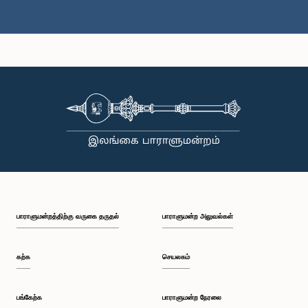
கௌரவ ஹர்ஷன ராஜகருணா, பா.உ.
உறுப்பினர்
பாராளுமன்றத்திற்கு வருகை தருதல்
பாராளுமன்ற அலுவல்கள்
கற்க
செயலகம்
கௌரவ சட்டத்தரணி ஹேஷா விதானகே அங்கும்புர ஆரச்சி, பா.உ.
உறுப்பினர்
பங்கேற்க
பாராளுமன்ற நேரலை