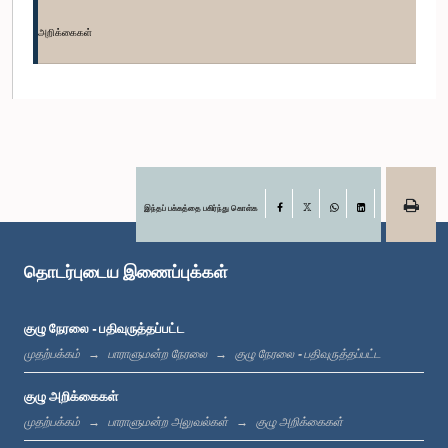
கௌரவ மிலான் ஜயதிலக்க, பா.உ.
உறுப்பினர்
அறிக்கைகள்
இந்தப் பக்கத்தை பகிர்ந்து கொள்க
Facebook
X
WhatsApp
LinkedIn
தொடர்புடைய இணைப்புக்கள்
கௌரவ டீ. வீரசிங்க, பா.உ.
உறுப்பினர்
குழு நேரலை - பதிவுருத்தப்பட்ட
முதற்பக்கம்
பாராளுமன்ற நேரலை
குழு நேரலை - பதிவுருத்தப்பட்ட
குழு அறிக்கைகள்
முதற்பக்கம்
பாராளுமன்ற அலுவல்கள்
குழு அறிக்கைகள்