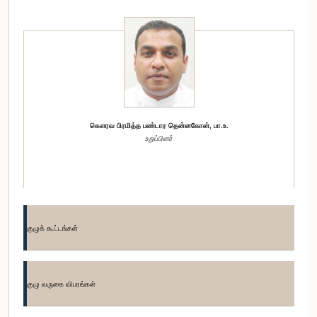
கௌரவ பிரமித்த பண்டார தென்னகோன், பா.உ.
உறுப்பினர்
குழுக் கூட்டங்கள்
குழு வருகை விபரங்கள்