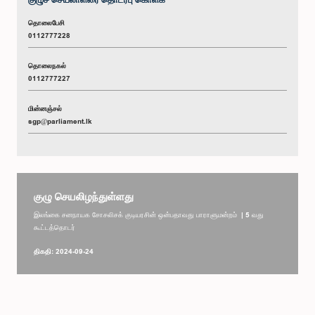
தொலைபேசி
0112777228
தொலைநகல்
0112777227
மின்னஞ்சல்
sgp@parliament.lk
குழு செயலிழந்துள்ளது
இலங்கை சனநாயக சோசலிசக் குடியரசின் ஒன்பதாவது பாராளுமன்றம் | 5 வது
கூட்டத்தொடர்
திகதி: 2024-09-24