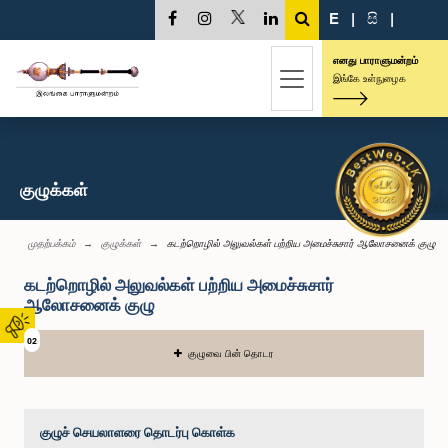
E
|
සි
|
எனது பாராளுமன்றம்
இங்கே உள்நுழைக
குழுக்கள்
முதற்பக்கம்
குழுக்கள்
கடற்றொழில் அலுவல்கள் பற்றிய அமைச்சுசார் ஆலோசனைக் குழு
கடற்றொழில் அலுவல்கள் பற்றிய அமைச்சுசார்
ஆலோசனைக் குழு
02
குழுவை பின் தொடர
குழுச் செயலாளரை தொடர்பு கொள்க