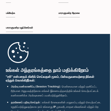
பங்கேற்க
பாராளுமன்ற நேரலை
பாராளுமன்ற உறுப்பினர்கள்
முதற்பக்கம்
பாராளுமன்ற கையடக்க செயலி
உங்கள் அந்தரங்கத்தை நாம் மதிக்கிறோம்
"சரி" என்பதைக் கிளிக் செய்வதன் மூலம், பின்வருவனவற்றை நீங்கள்
ஏற்றுக் கொள்கிறீர்கள்:
அமர்வு கண்காணிப்பு (Session Tracking):
மென்மையான மற்றும் தனிப்பட்ட
ரீதியான அனுபவத்திற்காக எங்கள் இணையத்தளத்தில் உங்கள் செயற்பாட்டைக்
எம்மை பின்தொடர்க :
கண்காணிக்க அமர்வுகளைப் பயன்படுத்துகிறோம்.
தரவினைப் பதிவு செய்தல் :
எங்கள் சேவைகளின் பாதுகாப்பு மற்றும் செயற்பாட்டை
விருதுகள்
உறுதிப்படுத்துவதற்காக நாம் உங்களது IP முகவரி, சாதன விவரங்கள் மற்றும் பிற