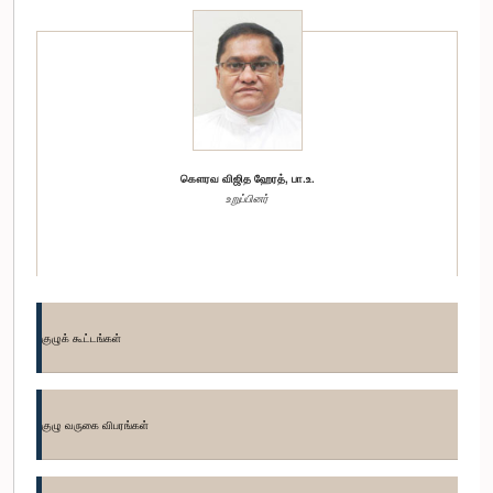
கௌரவ விஜித ஹேரத், பா.உ.
உறுப்பினர்
குழுக் கூட்டங்கள்
குழு வருகை விபரங்கள்
கௌரவ திலிப் வெதஆரச்சி, பா.உ.