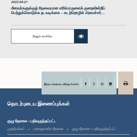
2022-09-21
மீனவர்களுக்குத் தேவையான எரிபொருளைக் குறைவின்றிப்
பெற்றுக்கொடுக்க நடவடிக்கை – கடற்றொழில் அமைச்சர்...
மேலும் வாசிக்க
கௌரவ பியல் நிசாந்த த சில்வா, பா.உ.
உறுப்பினர்
இந்தப் பக்கத்தை பகிர்ந்து கொள்க
Facebook
X
WhatsApp
LinkedIn
தொடர்புடைய இணைப்புக்கள்
குழு நேரலை - பதிவுருத்தப்பட்ட
முதற்பக்கம்
பாராளுமன்ற நேரலை
குழு நேரலை - பதிவுருத்தப்பட்ட