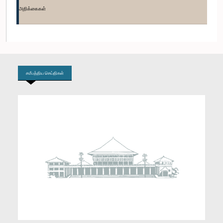
உறுப்பினர்
அறிக்கைகள்
சமீபத்திய செய்திகள்
கௌரவ நிமல் லான்சா, பா.உ.
உறுப்பினர்