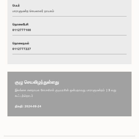
பெயர்
பாராளுமன்ற செயலாளர் நாயகம்
தொலைபேசி
0112777100
தொலைநகல்
0112777227
குழு செயலிழந்துள்ளது
இலங்கை சனநாயக சோசலிசக் குடியரசின் ஒன்பதாவது பாராளுமன்றம் | 3 வது
கூட்டத்தொடர்
திகதி: 2024-09-24