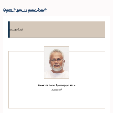
தொடர்புடைய தகவல்கள்
உறுப்பினர்கள்
கௌரவ டக்ளஸ் தேவானந்தா, பா.உ.
தவிசாளர்