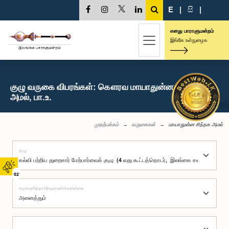
E
|
සි
|
எனது பாராளுமன்றம்
இங்கே உள்நுழைக
குழு வருகை விபரங்கள்: கௌரவ மாயாதுன்ன சிந்தக
அமல், பா.உ.
முதற்பக்கம்
வருகைகள்
மாயாதுன்ன சிந்தக அமல்
குழு
02
சமூகமளித்தார்/சமூகமளிக்கவில்லை