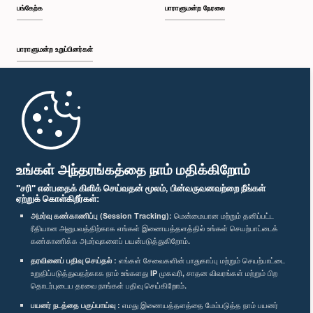
பங்கேற்க
பாராளுமன்ற நேரலை
பாராளுமன்ற உறுப்பினர்கள்
முதற்பக்கம்
பாராளுமன்ற கையடக்க செயலி
உங்கள் அந்தரங்கத்தை நாம் மதிக்கிறோம்
"சரி" என்பதைக் கிளிக் செய்வதன் மூலம், பின்வருவனவற்றை நீங்கள்
ஏற்றுக் கொள்கிறீர்கள்:
அமர்வு கண்காணிப்பு (Session Tracking):
மென்மையான மற்றும் தனிப்பட்ட
ரீதியான அனுபவத்திற்காக எங்கள் இணையத்தளத்தில் உங்கள் செயற்பாட்டைக்
எம்மை பின்தொடர்க :
கண்காணிக்க அமர்வுகளைப் பயன்படுத்துகிறோம்.
தரவினைப் பதிவு செய்தல் :
எங்கள் சேவைகளின் பாதுகாப்பு மற்றும் செயற்பாட்டை
விருதுகள்
உறுதிப்படுத்துவதற்காக நாம் உங்களது IP முகவரி, சாதன விவரங்கள் மற்றும் பிற
தொடர்புடைய தரவை நாங்கள் பதிவு செய்கிறோம்.
பயனர் நடத்தை பகுப்பாய்வு :
எமது இணையத்தளத்தை மேம்படுத்த நாம் பயனர்