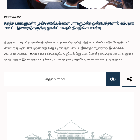
குழு தீர்மானித்தது.இக்கூட்டத்தில், குழு உறுப்பினரான அமைச்சர் கலாநிதி உபாலி பன்னிலகே மற்றும்
பாராளுமன்ற உறுப்பினர்களான ரவி கருணாநாயக்க, ருவந்திலக ஜயக்கொடி மற்றும் கதிரவேலு
சண்முகம் குகதாசன் ஆகியோர் கலந்துகொண்டனர்.
2026-08-07
திறந்த பாராளுமன்ற முன்னெடுப்புக்கான பாராளுமன்ற ஒன்றியத்தினால் கம்பஹா
மாவட்ட இளைஞர்களுக்கு ஓகஸ்ட் 16ஆம் திகதி செயலமர்வு
திறந்த பாராளுமன்ற முன்னெடுப்புக்கான பாராளுமன்ற ஒன்றியத்தினால் செய்யப்படும் பிராந்திய மட்ட
செயலமர்வு தொடரின் முதலாவது நிகழ்வு, கம்பஹா மாவட்ட இளைஞர் சமூகத்தை இலக்காகக்
கொண்டு ஆகஸ்ட் 16ஆம் திகதி நீர்கொழும்பு ஜெட்விங் ப்ளூ ஹோட்டலில் நடைபெறவுள்ளதாக குறித்த
ஒன்றியத்தின் இணைத்தலைவர் கௌரவ பாராளுமன்ற உறுப்பினர் சாணக்கியன் ராஜபுத்திரன்
இராசமாணிக்கம் அவர்கள் தெரிவித்தார். திறந்த பாராளுமன்ற முன்னெடுப்புக்கான பாராளுமன்ற
ஒன்றியத்தின் கூட்டம் கௌரவ உறுப்பினரின் தலைமையில் அண்மையில் (5) நடைபெற்றபோது,
இச்செயலமர்வுக்கான ஏற்பாடுகள் குறித்துக் கலந்துரையாடப்பட்டது.இளைஞர் பிரதிநிதிகளின்
மேலும் வாசிக்க
பங்கேற்புடன் திறந்த பாராளுமன்றக் கருத்திட்டத்தை மேலும் முன்னெடுத்துச் செல்லும் நோக்கில் இந்த
செயலமர்வு தொடர் ஏற்பாடு செய்யப்படுகின்றது. இதில் ஒன்றியத்தின் உறுப்பினர்கள் மற்றும் கம்பஹா
மாவட்டத்தை பிரதிநிதித்துவப்படுத்தும் பாராளுமன்ற உறுப்பினர்களும் பங்கேற்கவிருக்கின்றனர்.இந்த
செயலமர்வுகளின் ஊடாக, இளைஞர் சமூகத்திற்கு பாராளுமன்ற நடவடிக்கைகள், சட்டவாக்க
செயன்முறை மற்றும் திறந்த பாராளுமன்றத்தின் எண்ணக்கரு தொடர்பில் விழிப்புணர்வூட்டவும்,
பாராளுமன்றத்திற்கும் பொதுமக்களுக்கும் இடையிலான தொடர்பை மேலும் வலுப்படுத்துவதும்
எதிர்பார்க்கப்படுகின்றது.இந்தக் கூட்டத்தில் ஒன்றியத்தின் கௌரவ உறுப்பினர்கள் மற்றும்
இச்செயலமர்வு தொடருக்கான அபிவிருத்தி பங்காளராக அனுசரணை வழங்கும் CII (Coalition for
Inclusive Impact) நிறுவனத்தின் பிரதிநிதிகளும் கலந்துகொண்டனர்.இந்த செயலமர்வில் பங்கேற்க
விரும்பும் கம்பஹா மாவட்டத்தைச் சேர்ந்த 18 – 35 வயதுக்குட்பட்ட இளைஞர், யுவதிகள் இங்கே
தரப்பட்டுள்ள https://forms.gle/aVp5UzhLbtPSmVap8 இணைப்பின் ஊடாக உரிய விண்ணப்பப்