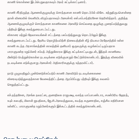
காணி கொள்ளை இடம்பெறுவதாகவும் அவர் சுட்டிக்காட்டினார்.
காணி சீர்திருத்த ஆணைக்குழுவுக்கு சொந்தமான காணி தொடர்பில் விசேட சுற்றுநிருபமொன்றை
தான் விரைவில் வெளியிடவிருப்பதாகவும் அமைச்சர் எஸ்.எம்.சந்திரசேன தெரிவித்தார். குறித்த
ஆணைக்குழுவுக்குச் சொந்தமான காணிகளை அளவீடு செய்வதை ஒழுங்கு முறைப்படுத்துவது
பற்றியும் இங்கு கலந்துரையாடப்பட்டது.
விகாரை மற்றும் தேவாலயங்கள் சட்டத்தை பலப்படுத்துவது தொடர்பிலும் இங்கு
கலந்துரையாடப்பட்டது. தேசிய தொழிற்பயிற்சி நிலையத்தின் கீழ் நியகம பிரதேசத்தில் உள்ள
காணி கடந்த அரசாங்கத்தின் காலத்தில் தனியார் ஒருவருக்கு வழங்கப்பட்டிருப்பதாக
பாராளுமன்ற உறுப்பினர் சம்பத் அத்துகோரல இங்கு சுட்டிக்காட்டியதுடன், இந்தக் காணியை
மீண்டும் பெற்றுக்கொள்ள நடவடிக்கை எடுக்குமாறும் கேட்டுக்கொண்டார். இதற்கு விரைவில்
நடவடிக்கை எடுக்குமாறு அமைச்சர் அதிகாரிகளுக்கு உத்தரவிட்டார்.
நாடு முழுவதிலும் முன்னெடுக்கப்படும் காணி அளவிடும் நடவடிக்கைகளை
விரைவுபடுத்துவதற்கான வேலைத்திட்டத்தை ஆரம்பிப்பது பற்றியும் இங்கு கவனம்
செலுத்தப்பட்டது.
எச்.நந்தசேன, அசங்க நவரட்ன, குணதிலக ராஜபக்ஷ, வசந்த யாப்பாபண்டார, சமன்பிரிய ஹேரத்,
உபுல் கலபதி, மிலான் ஜயதிலக, ஜே.சி.அளவத்துவல, கயந்த கருணாதில, சஞ்சீவ எதிரிமான
உள்ளிட்ட பாராளுமன்ற உறுப்பினர்களும் இக்கூட்டத்தில் கலந்துகொண்டனர்.