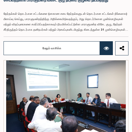
செய்வதற்காக பாராளுமன்ற விசேட குழு நிபுணர் குழுவை நியமித்தது
தேர்தல்கள் தொடர்பான சட்டங்களை (மாகாண சபை தேர்தல்களுடன் தொடர்பான சட்டங்கள் நீங்கலாக)
மீளாய்வு செய்து, பாராளுமன்றத்திற்கு அறிக்கையிடுவதற்கும், அது தொடர்பிலான முன்மொழிவுகள்
மற்றும் விதப்புரைகளை சமர்ப்பிப்பதற்காகவும் நியமிக்கப்பட்டுள்ள பாராளுமன்ற விசேட குழு, தேர்தல்
சீர்திருத்தம் தொடர்பாக தனிநபர்கள் மற்றும் அமைப்புகளிடமிருந்து கிடைத்துள்ள 31 முன்மொழிவுகள்
மற்றும் இதற்கு முன்னர் தேர்தல் சீர்திருத்தங்கள் தொடர்பில் சமர்ப்பிக்கப்பட்ட விசேட பாராளுமன்ற
குழுக்களின் அறிக்கைகளையும் ஆராய்ந்து அறிக்கையிடுவதற்காக நிபுணர் குழுவொன்றை
நியமித்துள்ளது.கௌரவ பொது நிர்வாக, மாகாண சபைகள் மற்றும் உள்ளூராட்சி அமைச்சர் பேராசிரியர்
மேலும் வாசிக்க
ஏ.எச்.எம்.எச்.அபயரத்ன அவர்கள் தலைமையில் அண்மையில் பாராளுமன்றத்தில் நடைபெற்ற குறித்த
விசேட குழுக் கூட்டத்தின் போதே இத்தீர்மானம் எடுக்கப்பட்டது.2004, 2007 மற்றும் 2022 ஆம்
ஆண்டுகளில் வெளியிடப்பட்ட பாராளுமன்ற விசேட குழுக்களின் அறிக்கைகள் மற்றும் தனிநபர்கள்,
அமைப்புகள் ஆகியவற்றினால் சமர்ப்பிக்கப்பட்டுள்ள 31 முன்மொழிவுகளை அடிப்படையாகக் கொண்டு
தேர்தல் சீர்திருத்தங்கள் தொடர்பாக விரிவான கலந்துரையாடல் இங்கு இடம்பெற்றது.உள்ளூராட்சி
மன்றத் தேர்தல் முறைக்காக கலப்பு தேர்தல் முறையை அறிமுகப்படுத்துதல், சிறு கட்சிகள் மற்றும்
சிறுபான்மை குழுக்களின் பிரதிநிதித்துவத்தை உறுதிப்படுத்துதல், பெண்களின் பிரதிநிதித்துவத்தை
மேம்படுத்துதல், மின்னணு வாக்களிப்பு முறையை அறிமுகப்படுத்துதல், முன்கூட்டியே வாக்களிக்கும்
வசதியை ஏற்படுத்துதல் உள்ளிட்ட பல்வேறு முன்மொழிவுகள் தொடர்பில் இக்கூட்டத்தில் விசேட கவனம்
செலுத்தப்பட்டது.மேலும், வெளிநாடுகளில் வாழும் இலங்கையர்களுக்கு வாக்களிக்கும் உரிமையை
வழங்குவது தொடர்பான முன்மொழிவுகளும் பரிசீலிக்கப்பட்டதுடன், அதற்குத் தேவையான சட்ட மற்றும்
நிர்வாக ஏற்பாடுகள் குறித்து மேலும் விரிவான ஆய்வு மேற்கொள்ள வேண்டியதன் அவசியமும்
வலியுறுத்தப்பட்டது.விசேட குழுவினால் நியமிக்கப்பட்டுள்ள நிபுணர் குழு, கிடைத்துள்ள 31
முன்மொழிவுகளையும் முந்தைய பாராளுமன்ற விசேட குழுக்களின் அறிக்கைகளையும் பகுப்பாய்வு
செய்து, நடைமுறைக்கு ஏற்ற பரிந்துரைகளைக் கொண்ட அறிக்கையொன்றைத் தயாரிக்கவுள்ளது.
அதனைத் தொடர்ந்து, அந்தப் பரிந்துரைகளை ஆராய்ந்து அடுத்தகட்ட நடவடிக்கைகளை முன்னெடுக்க