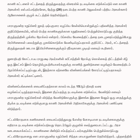
காணி கட்டளைச் சட்டத்தைத் திருத்துவதற்கு விரைவில் நடவடிக்கை எடுக்கப்படும் என காணி
அமைச்சர் எஸ்.எம்.சந்திரசேன, நேற்று (26) நடைபெற்ற காணி அலுவல்கள் பற்றிய அமைச்சுசார்
ஆலோசனைக் குழுக் கூட்டத்தில் தெரிவித்தார்.
பாராளுமன்ற உறுப்பினர் ஜகத் புஷ்பகுமார எழுப்பிய கேள்வியொன்றுக்குப் பதிலளித்த அமைச்சர்
குறிப்பிடுகையில், உரிமம் பெற்ற காணிகளுக்கான உறுதிகளைப் பெற்றுக்கொடுப்பது குறித்த
திருத்தத்தின் முக்கிய நோக்கம் என்றார். பிம்சவிய வேலைத்திட்டத்தை நடைமுறைப்படுத்தும்போது
பிரச்சினைகள் பலவற்றுக்கு முகங்கொடுக்க வேண்டியிருப்பதாகக் குறிப்பிட்ட அவர், சட்டத்தைத்
திருத்துவதன் ஊடாக இப்பிரச்சினைகளுக்கும் தீர்வுகாண முடியும் எனவும் கூறினார்.
ஜனாதிபதி கோட்டாபய ராஜபக்ஷ அவர்களின் சுபீட்சத்தின் நோக்கு கொள்கைத் திட்டத்தின் கீழ்
ஒரு இலட்சம் இளம் தொழில்முயற்சியாளர்களுக்கு காணித் துண்டுகளை வழங்கும் வேலைத்திடம்
ஆரம்பிக்கப்பட்டிருப்பதுடன், இதற்காக ஏற்கனவே விண்ணப்பங்கள் கோரப்பட்டிருப்பதாகவும்
அமைச்சர் சுட்டிக்காட்டினார்.
விண்ணப்பங்களைக் கையளிப்பதற்கான காலம் கடந்த 15ஆம் திகதி வரை
வழங்கப்பட்டிருந்ததாகவும், இதனை நீடிப்பதற்கு நடவடிக்கை எடுக்கப்பட வேண்டும் எனவும்
பாராளுமன்ற உறுப்பினர்கள் விடுத்த வேண்டுகோளுக்கு இணங்க இதனை மேலும் ஒரு மாதத்துக்கு
நீடிக்க நடவடிக்கை எடுக்குமாறு காணி அமைச்சின் அதிகாரிகளுக்கு அமைச்சர் பணிப்புரை
விடுத்தார்.
சட்டவிரோதமாக கணிகளைக் கையகப்படுத்துவது போன்ற மோசடியான நடவடிக்கைகளுக்கு
எதிராக நடவடிக்கை எடுக்கப்படுவது தொடர்பிலும் குழுவில் கலந்துரையாடப்பட்டது. அரச
உடைமையாக்கப்பட்ட காணிகளை மீண்டும் சம்பந்தப்பட்டவர்களுக்கே பெற்றுக்கொடுப்பது
சட்டவிரோதமானது என பாராளுமன்ற உறுப்பினர் சிந்தக மாயாதுண்ண தெரிவித்தார். புத்தளத்தில்