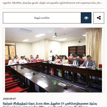
சதுரங்க அபேசிங்க, நிஷாந்த ஜயவீர மற்றும் பாராளுமன்ற உறுப்பினர்களான ரவி கருணாநாயக்க, நிமல்
பலிஹேன, விஜேசிறி பஸ்நாயக்க, எம்.கே.எம். அஸ்லம், திலின சமரகோன் மற்றும் சம்பிக்க
ஹெட்டிஆராச்சி ஆகியோரின் பங்கேற்புடன் அண்மையில் (ஆக. 04) பாராளுமன்றத்தில் கூடிய அரசாங்க
நிதி பற்றிய குழுக் கூட்டத்திலேயே இந்த அங்கீகாரம் வழங்கப்பட்டது.இலங்கை ஜனநாயக சோசலிசக்
மேலும் வாசிக்க
குடியரசின் அரசியலமைப்பின் 153(2) ஆம் உறுப்புரையின் பிரகாரம், கணக்காய்வாளர் நாயகத்தின்
சம்பளம் தொடர்பான பிரேரணை குழுவின் கவனத்திற்கு கொண்டு வரப்பட்டது.இதன்போது,
கணக்காய்வாளர் நாயகத்தின் பொறுப்புகள், அரச நிதி மேற்பார்வை மற்றும் கணக்காய்வுத் துறையின்
சுயாதீனத் தன்மை உள்ளிட்ட விடயங்களை கருத்தில் கொண்டு, சம்பள மட்டம் தொடர்பாக குழுத்
தலைவர் உள்ளிட்ட உறுப்பினர்கள் தமது கருத்துகளையும் பரிந்துரைகளையும் முன்வைத்தனர்.மேலும்,
அரசியலமைப்பின் 170 ஆம் உறுப்புரையின் பிரகாரம், கணக்காய்வாளர் நாயகம் ஒரு அரசாங்க ஊழியர்
அல்ல என்பதையும், நடைமுறையில் உள்ள அரசாங்க சம்பள அளவுகோலுக்கு வெளியே இப்பதவிக்கான
சம்பளத்தை விசேடமாக பரிசீலிக்க முடியும் என்பதையும் குழு சுட்டிக்காட்டியது.முன்மொழியப்பட்ட சம்பளத்
தொகை, முன்னர் பதவி வகித்த கணக்காய்வாளர் நாயகங்களின் சம்பளங்களையும் கருத்தில் கொண்டு
நிர்ணயிக்கப்பட்டதாக அதிகாரிகள் தெரிவித்தனர். இதற்கு முன்னர், சம்பளங்கள் மற்றும் பணியாளர்
ஆணைக்குழுவே இத்தகைய சம்பளங்களை நிர்ணயித்து வந்த போதிலும், தற்போது அத்தகைய
ஆணைக்குழு இல்லையெனவும் அதிகாரிகள் குறிப்பிட்டனர்.கணக்காய்வாளர் நாயகத்திற்கான
முன்மொழியப்பட்ட சம்பள மட்டத்தை குழு அங்கீகரித்திருந்தாலும், அப்பதவிக்கு வழங்கப்பட்டுள்ள
பொறுப்புகள் மற்றும் கடமைகளின் முக்கியத்துவத்தை கருத்தில் கொண்டு, அந்தச் சம்பளம் மேலும்
உயர்ந்த மட்டத்தில் இருக்க வேண்டும் என்ற கருத்தை குழுத் தலைவர் உள்ளிட்ட உறுப்பினர்கள்
முன்வைத்தனர்.அதன்படி, எதிர்காலத்தில் இச்சம்பள மட்டம் தொடர்பாக மேலும் கவனம் செலுத்தி
தேவையான தீர்மானங்கள் எடுக்கப்பட வேண்டியதன் அவசியம் குழுவில் வலியுறுத்தப்பட்டது. மேலும்,
நிரந்தரமானதும் சுயாதீனமானதுமான சம்பள மற்றும் பணியாளர் ஆணைக்குழுவை நிறுவுவதற்கான
யோசனையையும் குழுத் தலைவர் முன்வைத்தார்.
2026-08-07
தேர்தல் சீர்திருத்தம் தொடர்பாக கிடைத்துள்ள 31 முன்மொழிவுகளை ஆய்வு