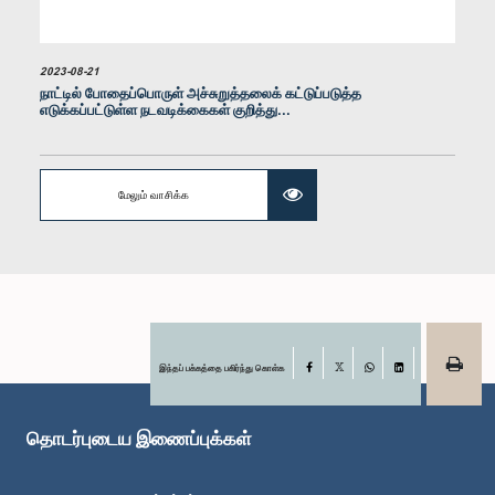
2023-08-21
நாட்டில் போதைப்பொருள் அச்சுறுத்தலைக் கட்டுப்படுத்த
எடுக்கப்பட்டுள்ள நடவடிக்கைகள் குறித்து...
மேலும் வாசிக்க
கௌரவ தவராஜா கலை அரசன், பா.உ.
உறுப்பினர்
இந்தப் பக்கத்தை பகிர்ந்து கொள்க
Facebook
X
WhatsApp
LinkedIn
தொடர்புடைய இணைப்புக்கள்