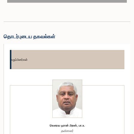
தொடர்புடைய தகவல்கள்
உறுப்பினர்கள்
கௌரவ டிரான் அலஸ், பா.உ.
தவிசாளர்