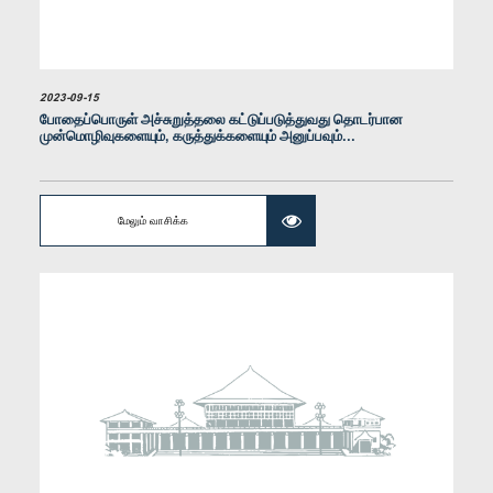
உறுப்பினர்
2023-09-15
போதைப்பொருள் அச்சுறுத்தலை கட்டுப்படுத்துவது தொடர்பான
முன்மொழிவுகளையும், கருத்துக்களையும் அனுப்பவும்...
மேலும் வாசிக்க
கௌரவ (மேஜர்) சுதர்ஷன தெனிபிடிய, பா.உ.
உறுப்பினர்