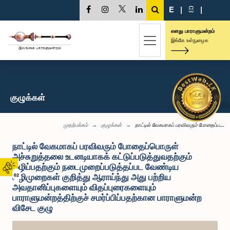
E
|
සි
|
எனது பாராளுமன்றம்
இங்கே உள்நுழைக
குழுக்கள்
முதற்பக்கம்
குழுக்கள்
நாட்டில் வேகமாகப் பரவிவரும் போதைப்ப...
நாட்டில் வேகமாகப் பரவிவரும் போதைப்பொருள்
அச்சுறுத்தலை உடனடியாகக் கட்டுப்படுத்துவதற்கும்
ஒழிப்பதற்கும் நடைமுறைப்படுத்தப்பட வேண்டிய
வழிமுறைகள் குறித்து ஆராய்ந்து அது பற்றிய
02
அவதானிப்புகளையும் விதப்புரைகளையும்
பாராளுமன்றத்திற்குச் சமர்ப்பிப்பதற்கான பாராளுமன்ற
விசேட குழு