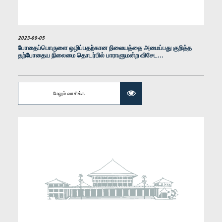
2023-09-05
கௌரவ அசங்க நவரத்ன, பா.உ.
போதைப்பொருளை ஒழிப்பதற்கான நிலையத்தை அமைப்பது குறித்த
உறுப்பினர்
தற்போதைய நிலைமை தொடர்பில் பாராளுமன்ற விசேட...
மேலும் வாசிக்க
கௌரவ உபுல் மஹேந்திர ராஜபக்ஷ, பா.உ.
உறுப்பினர்