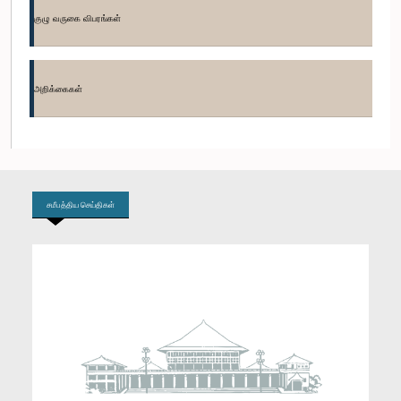
குழு வருகை விபரங்கள்
கௌரவ (டாக்டர் திருமதி) சீதா அரம்பேபொல, பா.உ.
உறுப்பினர்
அறிக்கைகள்
சமீபத்திய செய்திகள்
கௌரவ புத்திக பத்திறண, பா.உ.
உறுப்பினர்