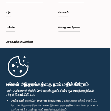
கற்க
செயலகம்
பங்கேற்க
பாராளுமன்ற நேரலை
பாராளுமன்ற உறுப்பினர்கள்
முதற்பக்கம்
பாராளுமன்ற கையடக்க செயலி
உங்கள் அந்தரங்கத்தை நாம் மதிக்கிறோம்
"சரி" என்பதைக் கிளிக் செய்வதன் மூலம், பின்வருவனவற்றை நீங்கள்
ஏற்றுக் கொள்கிறீர்கள்:
அமர்வு கண்காணிப்பு (Session Tracking):
மென்மையான மற்றும் தனிப்பட்ட
ரீதியான அனுபவத்திற்காக எங்கள் இணையத்தளத்தில் உங்கள் செயற்பாட்டைக்
எம்மை பின்தொடர்க :
கண்காணிக்க அமர்வுகளைப் பயன்படுத்துகிறோம்.