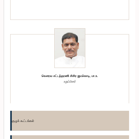
கௌரவ சட்டத்தரணி சிசிர ஜயகொடி, பா.உ.
உறுப்பினர்
குழுக் கூட்டங்கள்