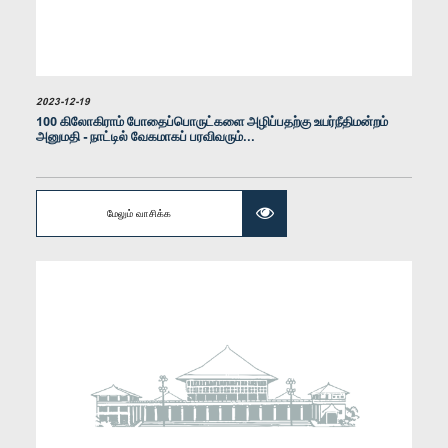
2023-12-19
100 கிலோகிராம் போதைப்பொருட்களை அழிப்பதற்கு உயர்நீதிமன்றம்
அனுமதி - நாட்டில் வேகமாகப் பரவிவரும்...
கௌரவ (டாக்டர்) கயாஷான் நவனந்த, பா.உ.
உறுப்பினர்
மேலும் வாசிக்க
கௌரவ (டாக்டர்) உபுல் கலப்பத்தி, பா.உ.