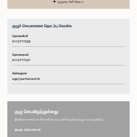
குழுவை பின் தொடர
குழுச் செயலாளரை தொடர்பு கொள்க
தொலைபேசி
0112777228
தொலைநகல்
0112777227
மின்னஞ்சல்
sgp@parliament.lk
குழு செயலிழந்துள்ளது
இலங்கை சனநாயக சோசலிசக் குடியரசின் ஒன்பதாவது பாராளுமன்றம்
திகதி: 2024-09-24