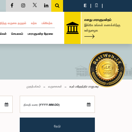
E
|
සි
|
எனது பாராளுமன்றம்
திற்கு வருகை தருதல்
கற்க
பங்கேற்க
இங்கே உங்கள் கணக்கிற்கு
உள்நுழைக
ல்கள்
செயலகம்
பாராளுமன்ற நேரலை
முதற்பக்கம்
வருகைகள்
உபுல் மஹேந்திர ராஜபக்ஷ
திகதி வரை (YYYY-MM-DD)
தேடு