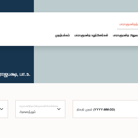
பாராளுமன்றத்
முதற்பக்கம்
பாராளுமன்ற உறுப்பினர்கள்
பாராளுமன்ற அலுவ
ாஜபக்ஷ, பா.உ.
சமூகமளித்தார்/சமூகமளிக்கவில்லை
திகதி முதல் (YYYY-MM-DD)