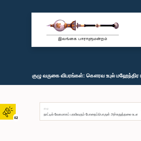
குழு வருகை விபரங்கள்: கௌரவ உபுல் மஹேந்திர ர
குழு
02