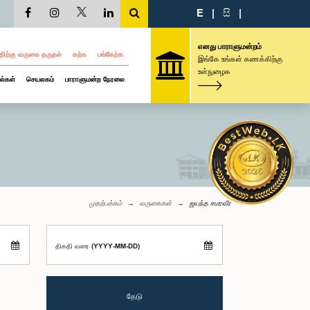
E
|
සි
|
எனது பாராளுமன்றம்
திற்கு வருகை தருதல்
கற்க
பங்கேற்க
இங்கே உங்கள் கணக்கிற்கு
உள்நுழைக
ல்கள்
செயலகம்
பாராளுமன்ற நேரலை
முதற்பக்கம்
வருகைகள்
ஜயந்த சமரவீர
திகதி வரை (YYYY-MM-DD)
தேடு