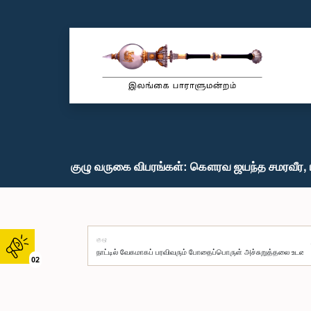
குழு வருகை விபரங்கள்: கௌரவ ஜயந்த சமரவீர, 
குழு
02