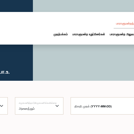
பாராளுமன்றத்
முதற்பக்கம்
பாராளுமன்ற உறுப்பினர்கள்
பாராளுமன்ற அலுவ
பா.உ.
சமூகமளித்தார்/சமூகமளிக்கவில்லை
திகதி முதல் (YYYY-MM-DD)