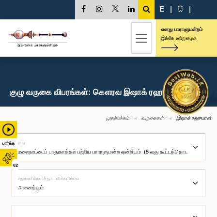
E
|
සි
|
எனது பாராளுமன்றம்
இங்கே உள்நுழைக
குழு வருகை விபரங்கள்: கௌரவ இஷாக் ரஹுமான், பா.உ.
முதற்பக்கம்
வருகைகள்
இஷாக் ரஹுமான்
குழு
பார்க்க
02
சமூகமளித்தார்/சமூகமளிக்கவில்லை