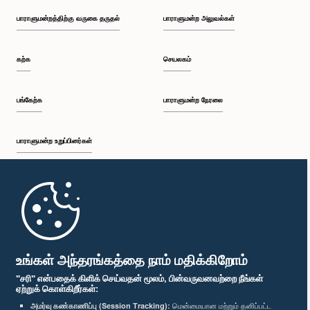
பாராளுமன்றத்திற்கு வருகை தருதல்
பாராளுமன்ற அலுவல்கள்
கற்க
செயலகம்
பங்கேற்க
பாராளுமன்ற நேரலை
பாராளுமன்ற உறுப்பினர்கள்
முதற்பக்கம்
பாராளுமன்ற கையடக்க செயலி
உங்கள் அந்தரங்கத்தை நாம் மதிக்கிறோம்
"சரி" என்பதைக் கிளிக் செய்வதன் மூலம், பின்வருவனவற்றை நீங்கள்
ஏற்றுக் கொள்கிறீர்கள்:
அமர்வு கண்காணிப்பு (Session Tracking):
மென்மையான மற்றும் தனிப்பட்ட