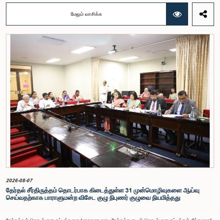
ஹெட்டிஆராச்சி ஆகியோரின் பங்கேற்புடன் அண்மையில் (ஆக. 04) பாராளுமன்றத்தில் கூடிய அரசாங்க
நிதி பற்றிய குழுக் கூட்டத்திலேயே இந்த அங்கீகாரம் வழங்கப்பட்டது.இலங்கை ஜனநாயக சோசலிசக்
மேலும் வாசிக்க
குடியரசின் அரசியலமைப்பின் 153(2) ஆம் உறுப்புரையின் பிரகாரம், கணக்காய்வாளர் நாயகத்தின்
சம்பளம் தொடர்பான பிரேரணை குழுவின் கவனத்திற்கு கொண்டு வரப்பட்டது.இதன்போது,
கணக்காய்வாளர் நாயகத்தின் பொறுப்புகள், அரச நிதி மேற்பார்வை மற்றும் கணக்காய்வுத் துறையின்
சுயாதீனத் தன்மை உள்ளிட்ட விடயங்களை கருத்தில் கொண்டு, சம்பள மட்டம் தொடர்பாக குழுத்
தலைவர் உள்ளிட்ட உறுப்பினர்கள் தமது கருத்துகளையும் பரிந்துரைகளையும் முன்வைத்தனர்.மேலும்,
அரசியலமைப்பின் 170 ஆம் உறுப்புரையின் பிரகாரம், கணக்காய்வாளர் நாயகம் ஒரு அரசாங்க ஊழியர்
அல்ல என்பதையும், நடைமுறையில் உள்ள அரசாங்க சம்பள அளவுகோலுக்கு வெளியே இப்பதவிக்கான
சம்பளத்தை விசேடமாக பரிசீலிக்க முடியும் என்பதையும் குழு சுட்டிக்காட்டியது.முன்மொழியப்பட்ட சம்பளத்
தொகை, முன்னர் பதவி வகித்த கணக்காய்வாளர் நாயகங்களின் சம்பளங்களையும் கருத்தில் கொண்டு
நிர்ணயிக்கப்பட்டதாக அதிகாரிகள் தெரிவித்தனர். இதற்கு முன்னர், சம்பளங்கள் மற்றும் பணியாளர்
ஆணைக்குழுவே இத்தகைய சம்பளங்களை நிர்ணயித்து வந்த போதிலும், தற்போது அத்தகைய
ஆணைக்குழு இல்லையெனவும் அதிகாரிகள் குறிப்பிட்டனர்.கணக்காய்வாளர் நாயகத்திற்கான
முன்மொழியப்பட்ட சம்பள மட்டத்தை குழு அங்கீகரித்திருந்தாலும், அப்பதவிக்கு வழங்கப்பட்டுள்ள
பொறுப்புகள் மற்றும் கடமைகளின் முக்கியத்துவத்தை கருத்தில் கொண்டு, அந்தச் சம்பளம் மேலும்
உயர்ந்த மட்டத்தில் இருக்க வேண்டும் என்ற கருத்தை குழுத் தலைவர் உள்ளிட்ட உறுப்பினர்கள்
முன்வைத்தனர்.அதன்படி, எதிர்காலத்தில் இச்சம்பள மட்டம் தொடர்பாக மேலும் கவனம் செலுத்தி
தேவையான தீர்மானங்கள் எடுக்கப்பட வேண்டியதன் அவசியம் குழுவில் வலியுறுத்தப்பட்டது. மேலும்,
நிரந்தரமானதும் சுயாதீனமானதுமான சம்பள மற்றும் பணியாளர் ஆணைக்குழுவை நிறுவுவதற்கான
யோசனையையும் குழுத் தலைவர் முன்வைத்தார்.
2026-08-07
தேர்தல் சீர்திருத்தம் தொடர்பாக கிடைத்துள்ள 31 முன்மொழிவுகளை ஆய்வு
செய்வதற்காக பாராளுமன்ற விசேட குழு நிபுணர் குழுவை நியமித்தது