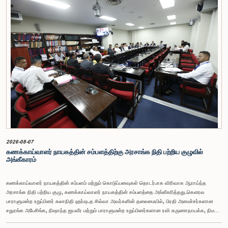
2026-08-07
கணக்காய்வாளர் நாயகத்தின் சம்பளத்திற்கு அரசாங்க நிதி பற்றிய குழுவில்
அங்கீகாரம்
கணக்காய்வாளர் நாயகத்தின் சம்பளம் மற்றும் கொடுப்பனவுகள் தொடர்பாக விரிவாக ஆராய்ந்த
அரசாங்க நிதி பற்றிய குழு, கணக்காய்வாளர் நாயகத்தின் சம்பளத்தை அங்கீகரித்தது.கௌரவ
பாராளுமன்ற உறுப்பினர் கலாநிதி ஹர்ஷ.த சில்வா அவர்களின் தலைமையில், பிரதி அமைச்சர்களான
சதுரங்க அபேசிங்க, நிஷாந்த ஜயவீர மற்றும் பாராளுமன்ற உறுப்பினர்களான ரவி கருணாநாயக்க, நிமல்
பலிஹேன, விஜேசிறி பஸ்நாயக்க, எம்.கே.எம். அஸ்லம், திலின சமரகோன் மற்றும் சம்பிக்க