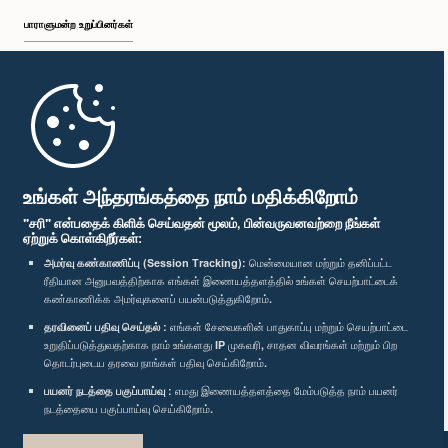
பாராளுமன்ற உறுப்பினர்கள்
முதற்பக்கம்
பாராளுமன்ற கையடக்க செயலி
உங்கள் அந்தரங்கத்தை நாம் மதிக்கிறோம்
"சரி" என்பதைக் கிளிக் செய்வதன் மூலம், பின்வருவனவற்றை நீங்கள்
ஏற்றுக் கொள்கிறீர்கள்:
அமர்வு கண்காணிப்பு (Session Tracking):
மென்மையான மற்றும் தனிப்பட்ட
ரீதியான அனுபவத்திற்காக எங்கள் இணையத்தளத்தில் உங்கள் செயற்பாட்டைக்
எம்மை பின்தொடர்க :
கண்காணிக்க அமர்வுகளைப் பயன்படுத்துகிறோம்.
தரவினைப் பதிவு செய்தல் :
எங்கள் சேவைகளின் பாதுகாப்பு மற்றும் செயற்பாட்டை
விருதுகள்
உறுதிப்படுத்துவதற்காக நாம் உங்களது IP முகவரி, சாதன விவரங்கள் மற்றும் பிற
தொடர்புடைய தரவை நாங்கள் பதிவு செய்கிறோம்.
பயனர் நடத்தை பகுப்பாய்வு :
எமது இணையத்தளத்தை மேம்படுத்த நாம் பயனர்
தனியுரிமைக் கொள்கை
நடத்தையை பகுப்பாய்வு செய்கிறோம்.
பதிப்புரிமை © இலங்கை பாராளுமன்றம்.