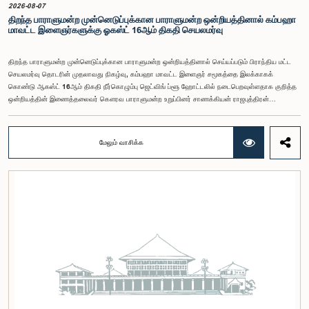
சண்முகம் குகதாசன் ஆகியோர் கலந்துகொண்டனர்.
2026-08-07
திறந்த பாராளுமன்ற முன்னெடுப்புக்கான பாராளுமன்ற ஒன்றியத்தினால் கம்பஹா
மாவட்ட இளைஞர்களுக்கு ஓகஸ்ட் 16ஆம் திகதி செயலமர்வு
திறந்த பாராளுமன்ற முன்னெடுப்புக்கான பாராளுமன்ற ஒன்றியத்தினால் செய்யப்படும் பிராந்திய மட்ட
செயலமர்வு தொடரின் முதலாவது நிகழ்வு, கம்பஹா மாவட்ட இளைஞர் சமூகத்தை இலக்காகக்
கொண்டு ஆகஸ்ட் 16ஆம் திகதி நீர்கொழும்பு ஜெட்விங் ப்ளூ ஹோட்டலில் நடைபெறவுள்ளதாக குறித்த
ஒன்றியத்தின் இணைத்தலைவர் கௌரவ பாராளுமன்ற உறுப்பினர் சாணக்கியன் ராஜபுத்திரன்
இராசமாணிக்கம் அவர்கள் தெரிவித்தார். திறந்த பாராளுமன்ற முன்னெடுப்புக்கான பாராளுமன்ற
ஒன்றியத்தின் கூட்டம் கௌரவ உறுப்பினரின் தலைமையில் அண்மையில் (5) நடைபெற்றபோது,
இச்செயலமர்வுக்கான ஏற்பாடுகள் குறித்துக் கலந்துரையாடப்பட்டது.இளைஞர் பிரதிநிதிகளின்
மேலும் வாசிக்க
பங்கேற்புடன் திறந்த பாராளுமன்றக் கருத்திட்டத்தை மேலும் முன்னெடுத்துச் செல்லும் நோக்கில் இந்த
செயலமர்வு தொடர் ஏற்பாடு செய்யப்படுகின்றது. இதில் ஒன்றியத்தின் உறுப்பினர்கள் மற்றும் கம்பஹா
மாவட்டத்தை பிரதிநிதித்துவப்படுத்தும் பாராளுமன்ற உறுப்பினர்களும் பங்கேற்கவிருக்கின்றனர்.இந்த
செயலமர்வுகளின் ஊடாக, இளைஞர் சமூகத்திற்கு பாராளுமன்ற நடவடிக்கைகள், சட்டவாக்க
செயன்முறை மற்றும் திறந்த பாராளுமன்றத்தின் எண்ணக்கரு தொடர்பில் விழிப்புணர்வூட்டவும்,
பாராளுமன்றத்திற்கும் பொதுமக்களுக்கும் இடையிலான தொடர்பை மேலும் வலுப்படுத்துவதும்
எதிர்பார்க்கப்படுகின்றது.இந்தக் கூட்டத்தில் ஒன்றியத்தின் கௌரவ உறுப்பினர்கள் மற்றும்
இச்செயலமர்வு தொடருக்கான அபிவிருத்தி பங்காளராக அனுசரணை வழங்கும் CII (Coalition for
Inclusive Impact) நிறுவனத்தின் பிரதிநிதிகளும் கலந்துகொண்டனர்.இந்த செயலமர்வில் பங்கேற்க
விரும்பும் கம்பஹா மாவட்டத்தைச் சேர்ந்த 18 – 35 வயதுக்குட்பட்ட இளைஞர், யுவதிகள் இங்கே
தரப்பட்டுள்ள https://forms.gle/aVp5UzhLbtPSmVap8 இணைப்பின் ஊடாக உரிய விண்ணப்பப்
படிவத்தை பூர்த்தி செய்து பதிவு செய்யுமாறு கேட்டுக்கொள்ளப்படுகின்றனர்.