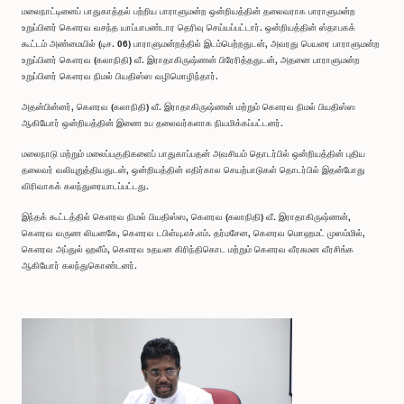
மலைநாட்டினைப் பாதுகாத்தல் பற்றிய பாராளுமன்ற ஒன்றியத்தின் தலைவராக பாராளுமன்ற
உறுப்பினர் கௌரவ வசந்த யாப்பாபண்டார தெரிவு செய்யப்பட்டார். ஒன்றியத்தின் ஸ்தாபகக்
கூட்டம் அண்மையில் (டிச. 06) பாராளுமன்றத்தில் இடம்பெற்றதுடன், அவரது பெயரை பாராளுமன்ற
உறுப்பினர் கௌரவ (கலாநிதி) வீ. இராதாகிருஷ்ணன் பிரேரித்ததுடன், அதனை பாராளுமன்ற
உறுப்பினர் கௌரவ நிமல் பியதிஸ்ஸ வழிமொழிந்தார்.
அதன்பின்னர், கௌரவ (கலாநிதி) வீ. இராதாகிருஷ்ணன் மற்றும் கௌரவ நிமல் பியதிஸ்ஸ
ஆகியோர் ஒன்றியத்தின் இணை உப தலைவர்களாக நியமிக்கப்பட்டனர்.
மலைநாடு மற்றும் மலைப்பகுதிகளைப் பாதுகாப்பதன் அவசியம் தொடர்பில் ஒன்றியத்தின் புதிய
தலைவர் வலியுறுத்தியதுடன், ஒன்றியத்தின் எதிர்கால செயற்பாடுகள் தொடர்பில் இதன்போது
விரிவாகக் கலந்துரையாடப்பட்டது.
இந்தக் கூட்டத்தில் கௌரவ நிமல் பியதிஸ்ஸ, கௌரவ (கலாநிதி) வீ. இராதாகிருஷ்ணன்,
கௌரவ வருண லியனகே, கௌரவ டபிள்யு.எச்.எம். தர்மசேன, கௌரவ மொஹமட் முஸம்மில்,
கௌரவ அப்துல் ஹலீம், கௌரவ உதயன கிரிந்திகொட மற்றும் கௌரவ வீரசுமன வீரசிங்க
ஆகியோர் கலந்துகொண்டனர்.