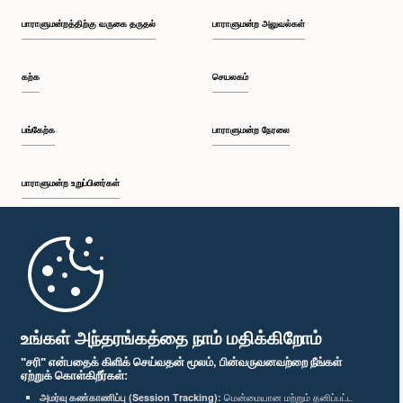
பாராளுமன்றத்திற்கு வருகை தருதல்
பாராளுமன்ற அலுவல்கள்
கற்க
செயலகம்
பங்கேற்க
பாராளுமன்ற நேரலை
பாராளுமன்ற உறுப்பினர்கள்
முதற்பக்கம்
பாராளுமன்ற கையடக்க செயலி
உங்கள் அந்தரங்கத்தை நாம் மதிக்கிறோம்
"சரி" என்பதைக் கிளிக் செய்வதன் மூலம், பின்வருவனவற்றை நீங்கள்
ஏற்றுக் கொள்கிறீர்கள்:
அமர்வு கண்காணிப்பு (Session Tracking):
மென்மையான மற்றும் தனிப்பட்ட