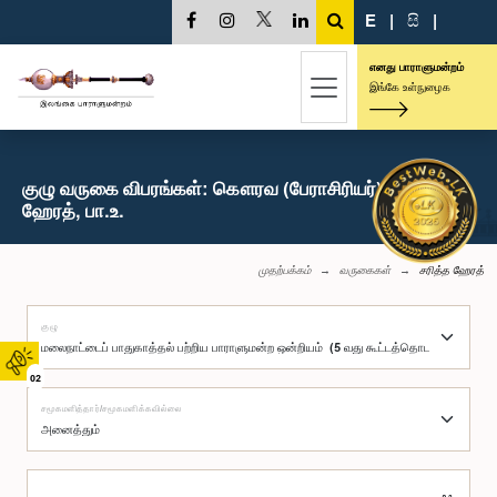
E
|
සි
|
எனது பாராளுமன்றம்
இங்கே உள்நுழைக
குழு வருகை விபரங்கள்: கௌரவ (பேராசிரியர்) சரித்த
ஹேரத், பா.உ.
முதற்பக்கம்
வருகைகள்
சரித்த ஹேரத்
குழு
02
சமூகமளித்தார்/சமூகமளிக்கவில்லை